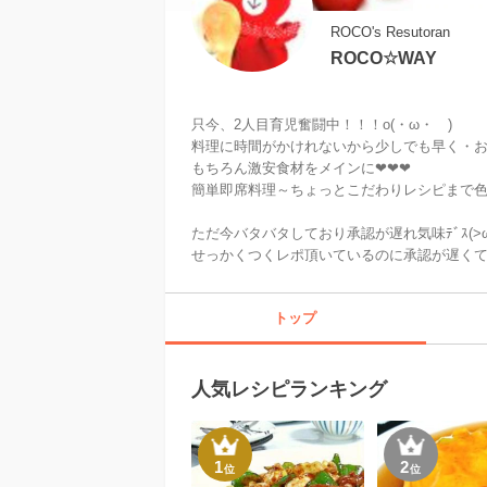
ROCO's Resutoran
ROCO☆WAY
只今、2人目育児奮闘中！！！o(・ω・　)

料理に時間がかけれないから少しでも早く・お
もちろん激安食材をメインに❤❤❤

簡単即席料理～ちょっとこだわりレシピまで色々の
ただ今バタバタしており承認が遅れ気味ﾃﾞｽ(>ω<、
せっかくつくレポ頂いているのに承認が遅くて申し
トップ
人気レシピランキング
1
2
位
位