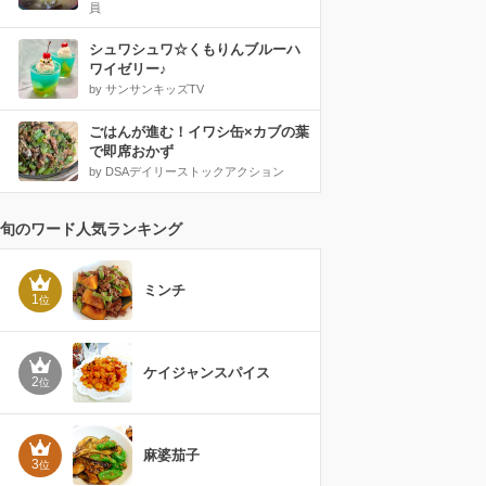
員
シュワシュワ☆くもりんブルーハ
ワイゼリー♪
by サンサンキッズTV
ごはんが進む！イワシ缶×カブの葉
で即席おかず
by DSAデイリーストックアクション
旬のワード人気ランキング
ミンチ
1
位
ケイジャンスパイス
2
位
麻婆茄子
3
位