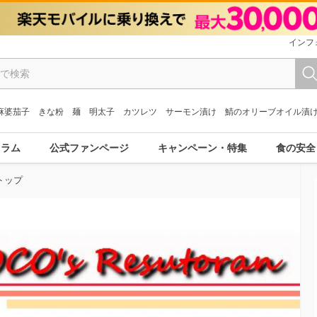
インフ
麻婆茄子
きな粉
麺
明太子
カツレツ
サーモン漬け
鯖のオリーブオイル漬
コラム
公式ファンページ
キャンペーン・特集
食の安全
トップ