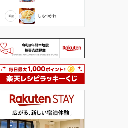
しもつかれ
10
位