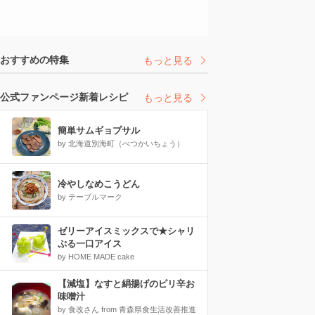
おすすめの特集
もっと見る
公式ファンページ新着レシピ
もっと見る
簡単サムギョプサル
by 北海道別海町（べつかいちょう）
冷やしなめこうどん
by テーブルマーク
ゼリーアイスミックスで★シャリ
ぷる一口アイス
by HOME MADE cake
【減塩】なすと絹揚げのピリ辛お
味噌汁
by 食改さん from 青森県食生活改善推進