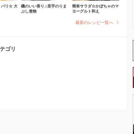
パリ☆ 大
磯のいい香り♫里芋のりま
簡単サラダ☆かぼちゃのマ
ぶし煮物
ヨーグルト和え
最新のレシピ一覧へ
カテゴリ