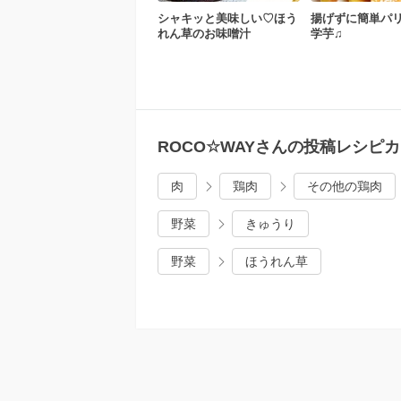
シャキッと美味しい♡ほう
揚げずに簡単パリ
れん草のお味噌汁
学芋♫
ROCO☆WAYさんの投稿レシピ
肉
鶏肉
その他の鶏肉
野菜
きゅうり
野菜
ほうれん草