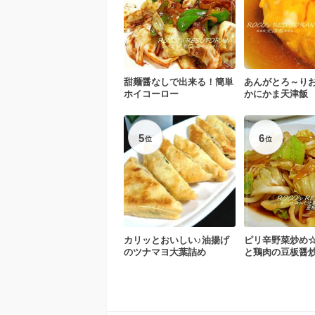
甜麺醤なしで出来る！簡単
あんがとろ～りお
ホイコーロー
かにかま天津飯
5
6
位
位
カリッとおいしい♪油揚げ
ピリ辛野菜炒め
のツナマヨ大葉詰め
と鶏肉の豆板醤