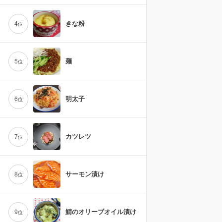
きな粉
4
位
麺
5
位
明太子
6
位
カツレツ
7
位
サーモン漬け
8
位
鯖のオリーブオイル漬け
9
位