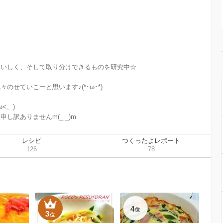
いしく、そして取り分けできるものを研究中☆

せていこーと思います♪(*･ω･*)

)  

訳ありませんm(_ _)m
レシピ
つくったよレポート
126
78
4
位
3
位