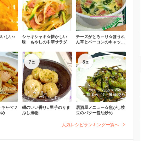
いしい♪
シャキシャキ☆懐かしい
チーズがとろ～り☆ほうれ
味 もやしの中華サラダ
ん草とベーコンのキャッシ
ュ
7
8
位
位
☆キャベツ
磯のいい香り♫里芋のりま
居酒屋メニュー☆焦がし枝
炒め
ぶし煮物
豆のバター醤油炒め
人気レシピランキング一覧へ