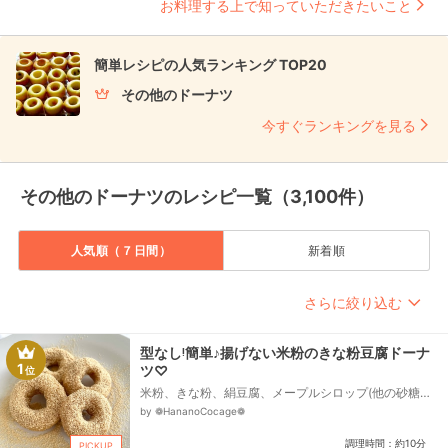
お料理する上で知っていただきたいこと
簡単レシピの人気ランキング TOP20
その他のドーナツ
今すぐランキングを見る
その他のドーナツのレシピ一覧（3,100件）
人気順（７日間）
新着順
さらに絞り込む
型なし‎ᵎ簡単♪揚げない米粉のきな粉豆腐ドーナ
1
ツ♡
位
米粉、きな粉、絹豆腐、メープルシロップ(他の砂糖
可)、ベーキングパウダー(アルミフリー)
by ❁HananoCocage‪‪❁
調理時間：約10分
PICKUP