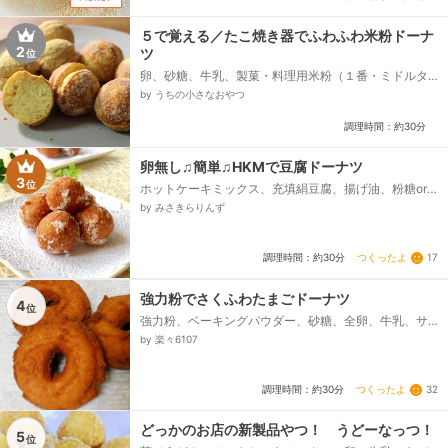
５で覚える／たこ焼き器でふわふわ米粉ドーナ
2
ツ
位
卵、砂糖、牛乳、製菓・料理用米粉（１番・ミドルタ
イプ）、ベーキングパウダー、揚げ油、⚫︎まぶす用（砂
by うちの小さなおやつ
糖味）、⚫︎まぶす用（きなこ味）...
調理時間：約30分
卵無し♫簡単♫HKMで豆腐ドーナツ
3
位
ホットケーキミックス、充填絹豆腐、揚げ油、粉糖or
砂糖
by みさきらりんず
つくったよ
17
調理時間：約30分
強力粉でさくふわたまごドーナツ
4
位
強力粉、ベーキングパウダー、砂糖、全卵、牛乳、サ
ラダ油、バニラオイル
by 楽々6107
つくったよ
32
調理時間：約30分
どっかのお店の新製品やつ！ うどーなっつ！
5
位