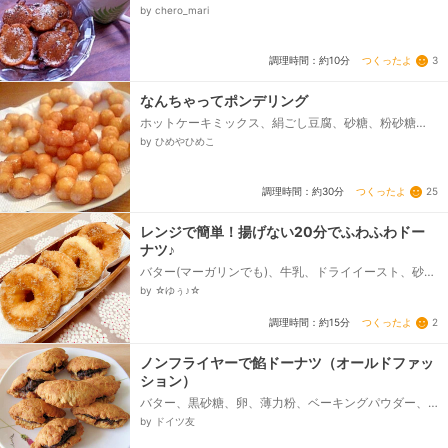
ン、（お好みで）きなこ、粉砂糖（普通の砂糖でも
by chero_mari
OK!）
つくったよ
3
調理時間：約10分
なんちゃってポンデリング
ホットケーキミックス、絹ごし豆腐、砂糖、粉砂糖
（アイシング用）なくても可、レモン汁（アイシング
by ひめやひめこ
用）なくても可...
つくったよ
25
調理時間：約30分
レンジで簡単！揚げない20分でふわふわドー
ナツ♪
バター(マーガリンでも)、牛乳、ドライイースト、砂
糖、塩、強力粉、薄力粉、片栗粉、サラダ油、グラニ
by ☆ゆぅ♪☆
ュー糖(粉砂糖でも)...
つくったよ
2
調理時間：約15分
ノンフライヤーで餡ドーナツ（オールドファッ
ション）
バター、黒砂糖、卵、薄力粉、ベーキングパウダー、
塩、餡子
by ドイツ友