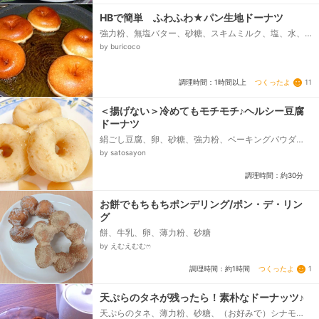
HBで簡単 ふわふわ★パン生地ドーナツ
強力粉、無塩バター、砂糖、スキムミルク、塩、水、
ドライイースト、砂糖（揚げてからまぶす）、きな粉
by buricoco
（揚げてからまぶす）...
つくったよ
11
調理時間：1時間以上
＜揚げない＞冷めてもモチモチ♪ヘルシー豆腐
ドーナツ
絹ごし豆腐、卵、砂糖、強力粉、ベーキングパウダ
ー、バニラエッセンス
by satosayon
調理時間：約30分
お餅でもちもちポンデリング/ポン・デ・リン
グ
餅、牛乳、卵、薄力粉、砂糖
by えむえむむෆ
つくったよ
1
調理時間：約1時間
天ぷらのタネが残ったら！素朴なドーナッツ♪
天ぷらのタネ、薄力粉、砂糖、（お好みで）シナモ