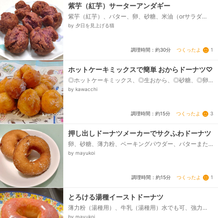
紫芋（紅芋）サーターアンダギー
紫芋（紅芋）、バター、卵、砂糖、米油（orサラダ
油）、★薄力粉、★ベーキングパウダー（分包）
by 夕日を見上げる猫
つくったよ
1
調理時間：約30分
ホットケーキミックスで簡単 おからドーナツ♡
◎ホットケーキミックス、◎生おから、◎砂糖、◎卵、
◎牛乳、粉砂糖、揚げ物油
by kawacchi
つくったよ
3
調理時間：約15分
押し出しドーナツメーカーでサクふわドーナツ
卵、砂糖、薄力粉、ベーキングパウダー、バターまた
はサラダ油、牛乳
by mayukoi
つくったよ
1
調理時間：約15分
とろける湯種イーストドーナツ
薄力粉（湯種用）、牛乳（湯種用）水でも可、強力
粉、薄力粉、砂糖、塩、ドライイースト、卵、牛乳、
by mayukoi