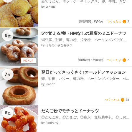
茹でうどん、ホットケーキミックス、卵、牛乳、きび
砂糖（無ければ砂糖）、お好みでメープルシロップ
by Jrとmc
等、揚げ油...
つくったよ
3
調理時間：約10分
5で覚える/卵・HMなしの豆腐のミニドーナツ
6
位
絹豆腐、砂糖、薄力粉、片栗粉、ベーキングパウダ
ー、グラニュー糖or粉糖（揚げた後まぶす用）
by うちの小さなおやつ
つくったよ
7
調理時間：約1時間
PICKUP
翌日だってさっくさく♪オールドファッション
7
位
卵、砂糖、バター、薄力粉、ベーキングパウダー、バ
ニラオイル
by Rinco*
つくったよ
88
だんご粉でモチっとドーナッツ
8
位
◎だんご粉、◎たまご、◎森永 無脂肪牛乳、◎しお、
ホットケーキミックス、揚げ油、三温糖
by PanPan01