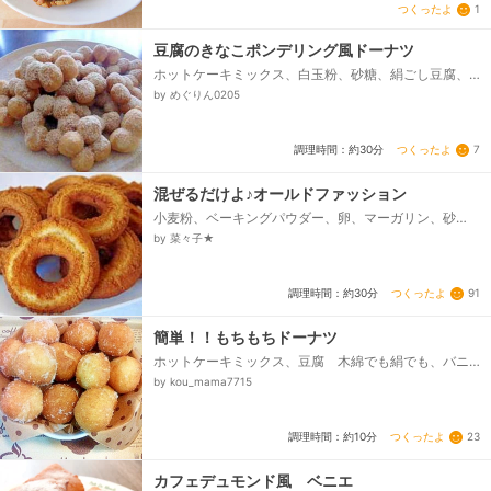
つくったよ
1
豆腐のきなこポンデリング風ドーナツ
ホットケーキミックス、白玉粉、砂糖、絹ごし豆腐、
薄力粉（手粉用）、揚げ油、☆きなこ砂糖
by めぐりん0205
つくったよ
7
調理時間：約30分
混ぜるだけよ♪オールドファッション
小麦粉、ベーキングパウダー、卵、マーガリン、砂
糖、バニラエッセンス
by 菜々子★
つくったよ
91
調理時間：約30分
簡単！！もちもちドーナツ
ホットケーキミックス、豆腐 木綿でも絹でも、バニ
ラエッセンス、グラニュー糖
by kou_mama7715
つくったよ
23
調理時間：約10分
カフェデュモンド風 ベニエ