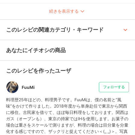
続きを表示する
keyboard_arrow_up
このレシピの関連カテゴリ・キーワード
あなたにイチオシの商品
このレシピを作ったユーザ
FuuMi
フォローする
料理歴25年ほどの、料理男子です。FuuMiは、僕の名前と”風
味”をかけて作りました。2018年度から単身赴任で東京から関西
に移住。古民家を借りて、ほぼ毎日料理をしております。関西は
ガス（オーブンも）、東京の持家ではIHを使用します。お菓子の
場合は重さをスケールで測りますが、料理の場合は目分量を分量
化する感じですので、ザックリと捉えてください＜(_ _)＞。写真