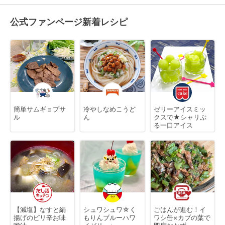
公式ファンページ新着レシピ
簡単サムギョプサ
冷やしなめこうど
ゼリーアイスミッ
ル
ん
クスで★シャリぷ
る一口アイス
【減塩】なすと絹
シュワシュワ☆く
ごはんが進む！イ
揚げのピリ辛お味
もりんブルーハワ
ワシ缶×カブの葉で