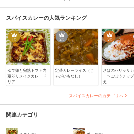
スパイスカレーの人気ランキング
1
2
3
位
位
位
ゆで卵と完熟トマト内
定番カレーライス（じ
さばのハリッサカ
蔵♡リメイクカレード
ゃがいもなし）
ー〜ごぼうチップ
リア
え
スパイスカレーのカテゴリへ
関連カテゴリ
チキンカレー
ポークカレー