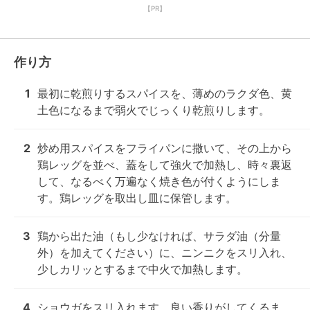
【PR】
作り方
1
最初に乾煎りするスパイスを、薄めのラクダ色、黄
土色になるまで弱火でじっくり乾煎りします。
2
炒め用スパイスをフライパンに撒いて、その上から
鶏レッグを並べ、蓋をして強火で加熱し、時々裏返
して、なるべく万遍なく焼き色が付くようにしま
す。鶏レッグを取出し皿に保管します。
3
鶏から出た油（もし少なければ、サラダ油（分量
外）を加えてください）に、ニンニクをスリ入れ、
少しカリッとするまで中火で加熱します。
4
ショウガをスリ入れます。良い香りがしてくるま