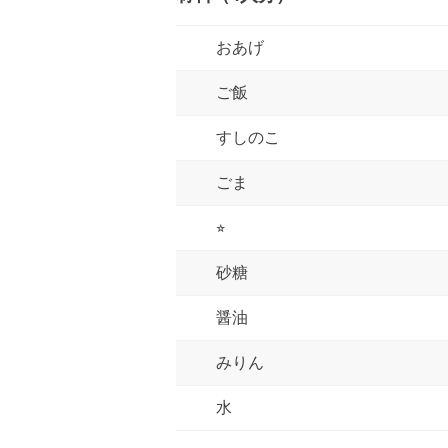
おあげ
ご飯
すしのこ
ごま
⭐︎
砂糖
醤油
みりん
水