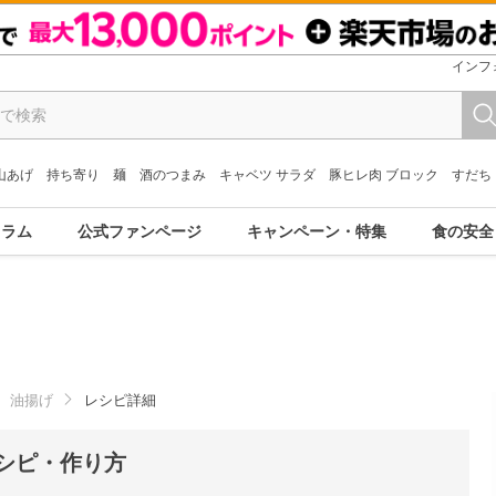
インフ
山あげ
持ち寄り
麺
酒のつまみ
キャベツ サラダ
豚ヒレ肉 ブロック
すだち
コラム
公式ファンページ
キャンペーン・特集
食の安全
油揚げ
レシピ詳細
シピ・作り方