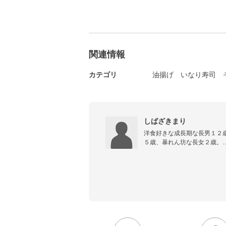
関連情報
カテゴリ
油揚げ
いなり寿司
しばざきまり
洋食好きな成長期な長男１２
５歳、暴れん坊な長女２歳。

大人数、大皿、時短な楽ちん家
レシピノートから探すのが大
ンジです。