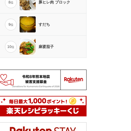
豚ヒレ肉 ブロック
8
位
すだち
9
位
麻婆茄子
10
位