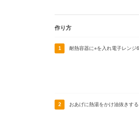
作り方
1
耐熱容器に⭐︎を入れ電子レンジ6
2
おあげに熱湯をかけ油抜きする