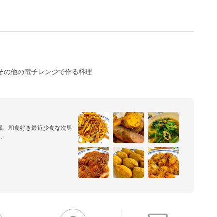
その他の電子レンジで作る料理
歳、和食好き最近少食な次男
庭料理です。

変になったので電子化チャレ