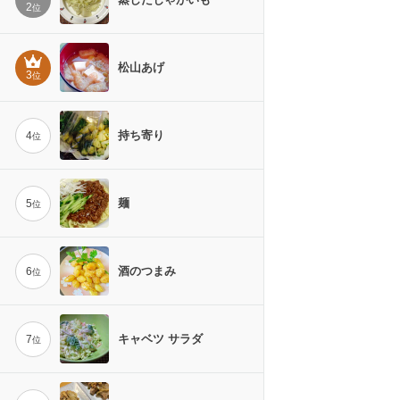
2
位
松山あげ
3
位
持ち寄り
4
位
麺
5
位
酒のつまみ
6
位
キャベツ サラダ
7
位