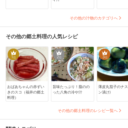
その他の汁物のカテゴリへ
その他の郷土料理の人気レシピ
1
2
3
位
位
位
おばあちゃんの赤ずい
旨味たっぷり！脂のの
薄皮丸茄子のナス
きのスコ（福井の郷土
った八角の冷や汁
ン漬け)
料理）
その他の郷土料理のレシピ一覧へ