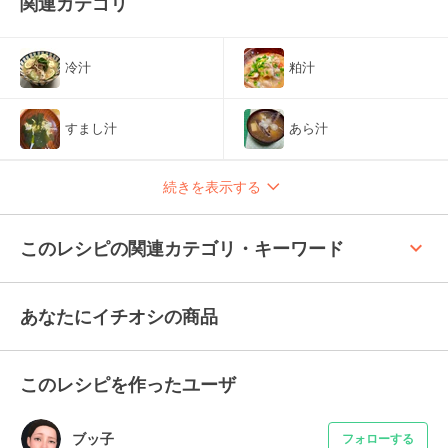
関連カテゴリ
冷汁
粕汁
すまし汁
あら汁
続きを表示する
keyboard_arrow_up
このレシピの関連カテゴリ・キーワード
あなたにイチオシの商品
このレシピを作ったユーザ
ブッ子
フォローする