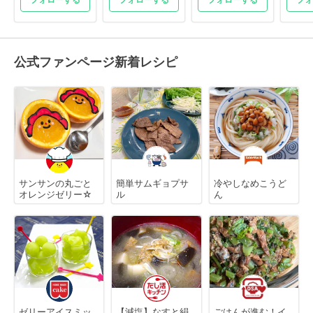
公式ファンページ新着レシピ
サンサンの丸ごと
簡単サムギョプサ
冷やしなめこうど
オレンジゼリー☆
ル
ん
ゼリーアイスミッ
【減塩】なすと絹
ごはんが進む！イ