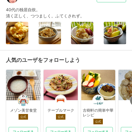
40代の独居自炊。

清く正しく、つつましく。ふてくされず。
人気のユーザをフォローしよう
メゾン美甘食堂
テーブルマーク
古樹軒の簡単中華
レシピ
公式
公式
公式
フォローする
フォローする
フォローする
フォ