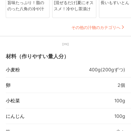
旨味たっぷり！脂の
[混ぜるだけ]夏にオス
長いもすいとん
のった八角の冷や汁
スメ！冷やし茶漬け
その他の汁物のカテゴリへ
【PR】
材料（作りやすい量人分）
小麦粉
400g(200gずつ)
卵
2個
小松菜
100g
にんじん
100g