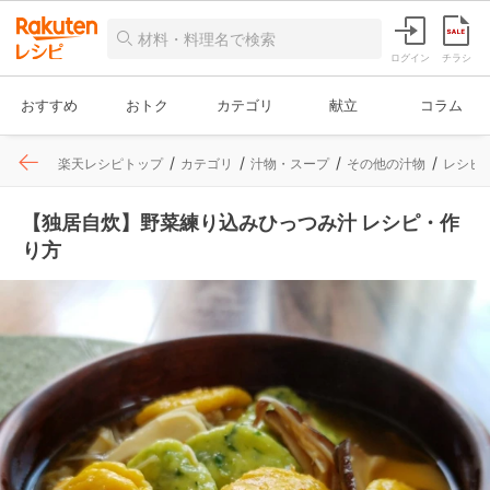
ログイン
チラシ
おすすめ
おトク
カテゴリ
献立
コラム
楽天レシピトップ
カテゴリ
汁物・スープ
その他の汁物
レシピ
【独居自炊】野菜練り込みひっつみ汁 レシピ・作
り方