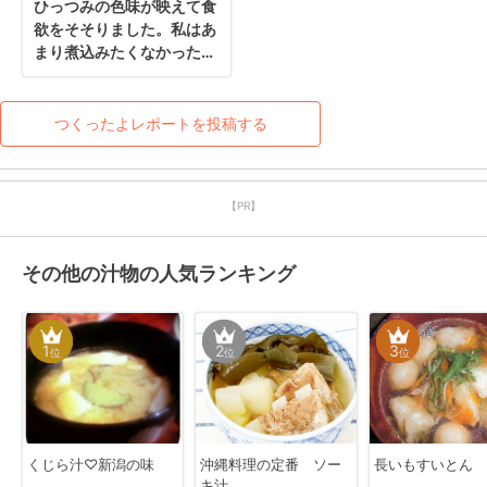
ひっつみの色味が映えて食
欲をそそりました。私はあ
まり煮込みたくなかったの
で、綿棒で薄く伸ばしてみ
ました。小松菜が青々とし
たまま食べられて良いです
つくったよレポートを投稿する
ね。天才！
【PR】
その他の汁物の人気ランキング
1
2
3
位
位
位
くじら汁♡新潟の味
沖縄料理の定番 ソー
長いもすいとん
キ汁