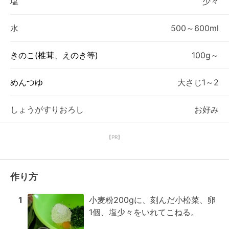
塩
少々
水
500～600ml
きのこ(椎茸、えのき等)
100g～
めんつゆ
大さじ1～2
しょうがすりおろし
お好み
【PR】
作り方
1
小麦粉200gに、刻んだ小松菜、卵
1個、塩少々をいれてこねる。