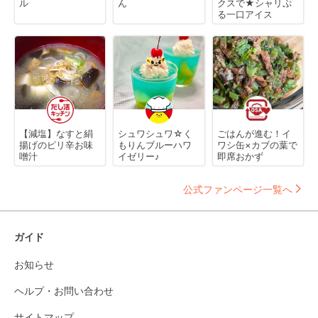
ル
ん
クスで★シャリぷ
る一口アイス
【減塩】なすと絹
シュワシュワ☆く
ごはんが進む！イ
揚げのピリ辛お味
もりんブルーハワ
ワシ缶×カブの葉で
噌汁
イゼリー♪
即席おかず
公式ファンページ一覧へ
ガイド
お知らせ
ヘルプ・お問い合わせ
サイトマップ