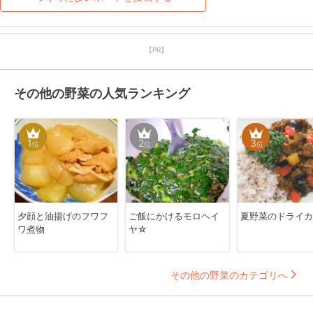
【PR】
その他の野菜の人気ランキング
1
2
3
位
位
位
夕顔と油揚げのフワフ
ご飯にかけるモロヘイ
夏野菜のドライカ
ワ煮物
ヤ☆
その他の野菜のカテゴリへ