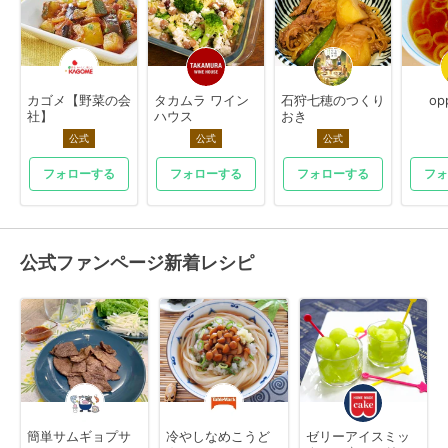
カゴメ【野菜の会
タカムラ ワイン
石狩七穂のつくり
op
社】
ハウス
おき
公式
公式
公式
フォローする
フォローする
フォローする
フォ
公式ファンページ新着レシピ
簡単サムギョプサ
冷やしなめこうど
ゼリーアイスミッ