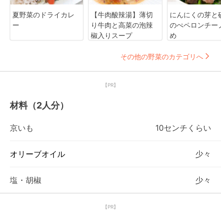
夏野菜のドライカレ
【牛肉酸辣湯】薄切
にんにくの芽と
ー
り牛肉と高菜の泡辣
のぺペロンチー
椒入りスープ
め
その他の野菜のカテゴリへ
【PR】
材料（2人分）
京いも
10センチくらい
オリーブオイル
少々
塩・胡椒
少々
【PR】