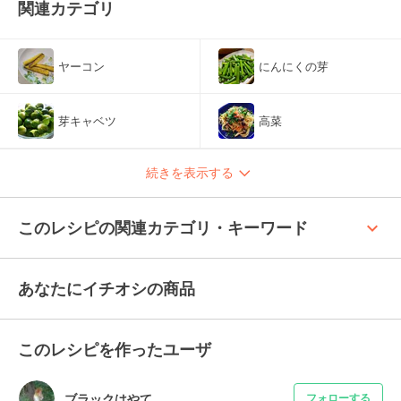
関連カテゴリ
ヤーコン
にんにくの芽
芽キャベツ
高菜
続きを表示する
keyboard_arrow_up
このレシピの関連カテゴリ・キーワード
あなたにイチオシの商品
このレシピを作ったユーザ
ブラックはやて
フォローする