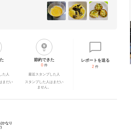
た
節約できた
レポートを送る
0
件
2
件
した人
最近スタンプした人
はまだい
スタンプした人はまだい
。
ません。
(かなり
)