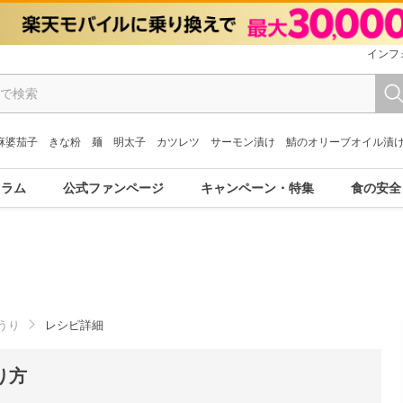
インフ
麻婆茄子
きな粉
麺
明太子
カツレツ
サーモン漬け
鯖のオリーブオイル漬
コラム
公式ファンページ
キャンペーン・特集
食の安全
うり
レシピ詳細
り方