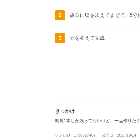
2
胡瓜に塩を加えてまぜて、5分
3
☆を和えて完成
きっかけ
胡瓜1本しか残ってないけど、一品作りた
レシピID：1730027409
公開日：2023/10/14