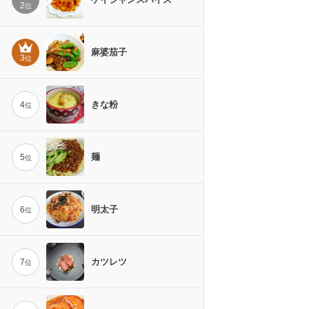
2
位
麻婆茄子
3
位
きな粉
4
位
麺
5
位
明太子
6
位
カツレツ
7
位