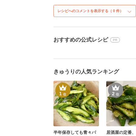
レシピへのコメントを表示する（
0
件）
おすすめの公式レシピ
PR
きゅうりの人気ランキング
1
2
位
位
半年保存しても青々パ
居酒屋の定番、