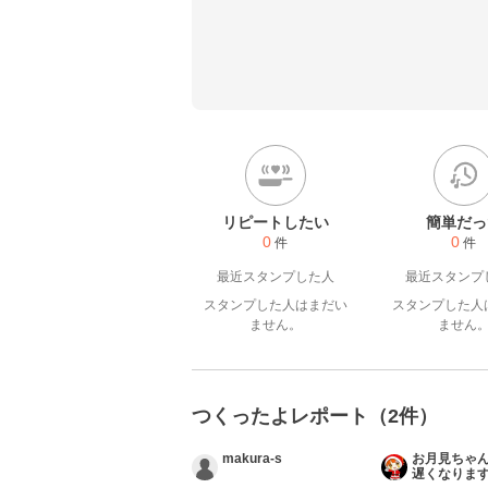
リピートしたい
簡単だっ
0
0
件
件
最近スタンプした人
最近スタンプ
スタンプした人はまだい
スタンプした人
ません。
ません
つくったよレポート（2件）
makura-s
お月見ちゃん
遅くなります