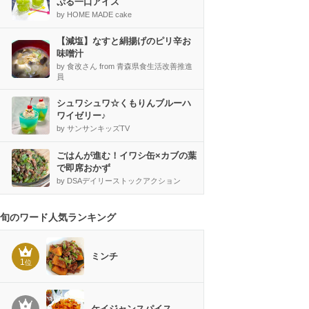
ぷる一口アイス
by HOME MADE cake
【減塩】なすと絹揚げのピリ辛お
味噌汁
by 食改さん from 青森県食生活改善推進
員
シュワシュワ☆くもりんブルーハ
ワイゼリー♪
by サンサンキッズTV
ごはんが進む！イワシ缶×カブの葉
で即席おかず
by DSAデイリーストックアクション
旬のワード人気ランキング
ミンチ
1
位
ケイジャンスパイス