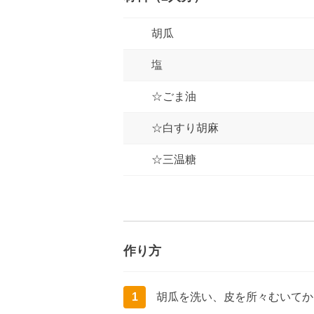
胡瓜
塩
☆ごま油
☆白すり胡麻
☆三温糖
作り方
1
胡瓜を洗い、皮を所々むいてか