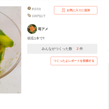
約15分
お気に入りに追加
100円以下
苺アメ
胡瓜1本で‼️
みんながつくった数
2
件
つくったよレポートを投稿する