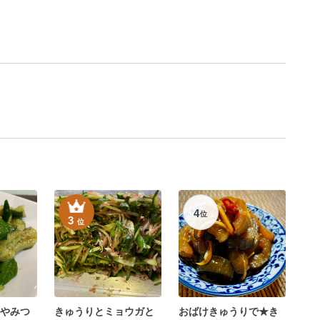
4
位
3
位
やみつ
きゅうりとミョウガと
おばけきゅうりで★き