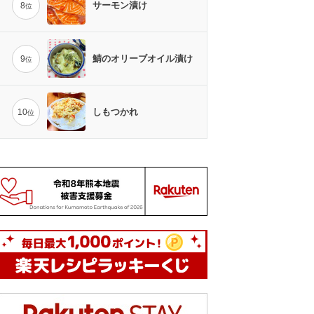
サーモン漬け
8
位
鯖のオリーブオイル漬け
9
位
しもつかれ
10
位