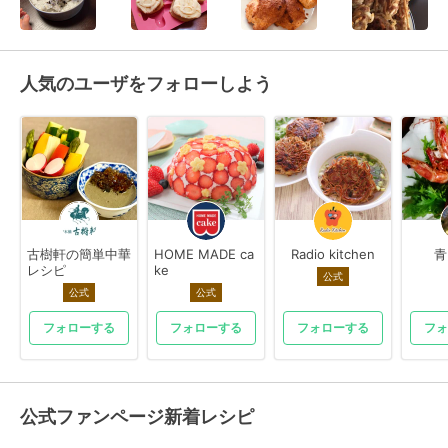
人気のユーザをフォローしよう
古樹軒の簡単中華
HOME MADE ca
Radio kitchen
青
レシピ
ke
公式
公式
公式
フォローする
フォローする
フォローする
フォ
公式ファンページ新着レシピ