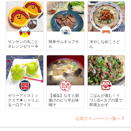
サンサンの丸ごと
簡単サムギョプサ
冷やしなめこうど
オレンジゼリー☆
ル
ん
ゼリーアイスミッ
【減塩】なすと絹
ごはんが進む！イ
クスで★シャリぷ
揚げのピリ辛お味
ワシ缶×カブの葉で
る一口アイス
噌汁
即席おかず
公式ファンページ一覧へ