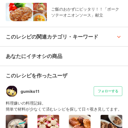
ご飯のおかずにピッタリ！！「ポーク
ソテーオニオンソース」献立
keyboard_arrow_up
このレシピの関連カテゴリ・キーワード
あなたにイチオシの商品
このレシピを作ったユーザ
gumiko11
フォローする
料理嫌いの料理記録。

簡単で材料が少なくて済むレシピを探して日々覗き見してます。