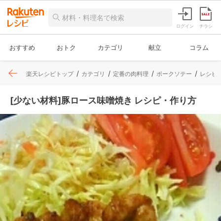
ログイン
チラシ
おすすめ
おトク
カテゴリ
献立
コラム
楽天レシピトップ
カテゴリ
定番の肉料理
ポークソテー
レシピ
[少ない材料]豚ロース味噌焼き レシピ・作り方