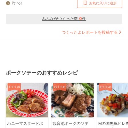
約15分
お気に入りに追加
みんながつくった数
0
件
つくったよレポートを投稿する
ポークソテーのおすすめレシピ
おすすめ
おすすめ
おすすめ
ハニーマスタードポ
観音池ポークのソテ
Mの国黒豚ヒレ