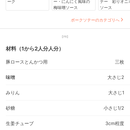
ーク
ー・にんにく風味の
テー 彩りオニ
梅味噌ソース
ソース
ポークソテーのカテゴリへ
【PR】
材料（1から2人分人分）
豚ロースとんかつ用
三枚
味噌
大さじ2
みりん
大さじ1
砂糖
小さじ1/2
生姜チューブ
3cm程度