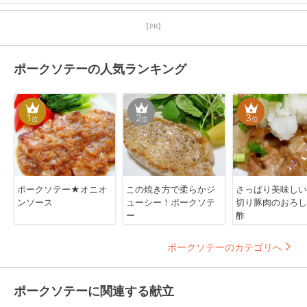
【PR】
ポークソテーの人気ランキング
1
2
3
位
位
位
ポークソテー★オニオ
この焼き方で柔らかジ
さっぱり美味しい
ンソース
ューシー！ポークソテ
切り豚肉のおろし
ー
酢
ポークソテーのカテゴリへ
ポークソテーに関連する献立