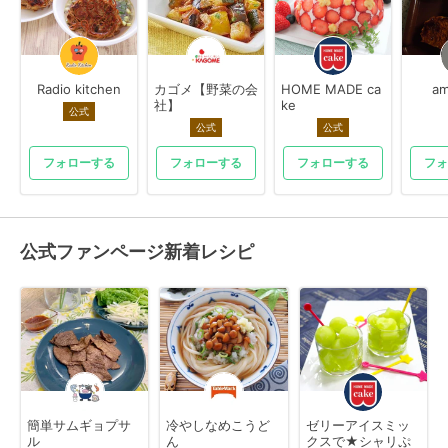
Radio kitchen
カゴメ【野菜の会
HOME MADE ca
am
社】
ke
公式
公式
公式
フォローする
フォローする
フォローする
フォ
公式ファンページ新着レシピ
簡単サムギョプサ
冷やしなめこうど
ゼリーアイスミッ
ル
ん
クスで★シャリぷ