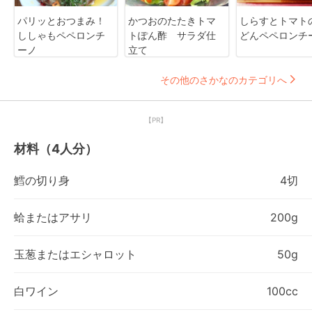
パリッとおつまみ！
かつおのたたきトマ
しらすとトマト
ししゃもペペロンチ
トぽん酢 サラダ仕
どんペペロンチ
ーノ
立て
その他のさかなのカテゴリへ
【PR】
材料（4人分）
鱈の切り身
4切
蛤またはアサリ
200g
玉葱またはエシャロット
50g
白ワイン
100cc