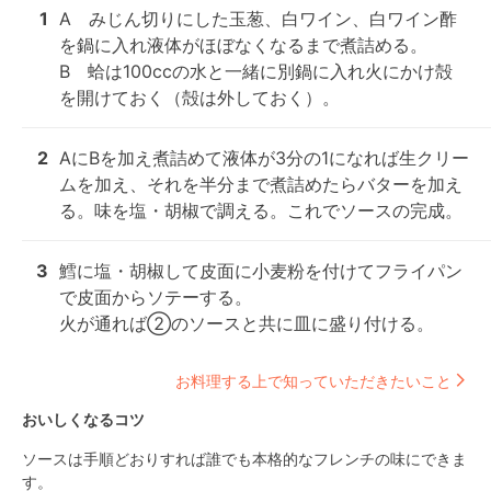
1
A　みじん切りにした玉葱、白ワイン、白ワイン酢
を鍋に入れ液体がほぼなくなるまで煮詰める。

B　蛤は100ccの水と一緒に別鍋に入れ火にかけ殻
を開けておく（殻は外しておく）。
2
AにBを加え煮詰めて液体が3分の1になれば生クリー
ムを加え、それを半分まで煮詰めたらバターを加え
る。味を塩・胡椒で調える。これでソースの完成。
3
鱈に塩・胡椒して皮面に小麦粉を付けてフライパン
で皮面からソテーする。

火が通れば②のソースと共に皿に盛り付ける。
お料理する上で知っていただきたいこと
おいしくなるコツ
ソースは手順どおりすれば誰でも本格的なフレンチの味にできま
す。
