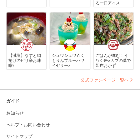
る一口アイス
【減塩】なすと絹
シュワシュワ☆く
ごはんが進む！イ
揚げのピリ辛お味
もりんブルーハワ
ワシ缶×カブの葉で
噌汁
イゼリー♪
即席おかず
公式ファンページ一覧へ
ガイド
お知らせ
ヘルプ・お問い合わせ
サイトマップ