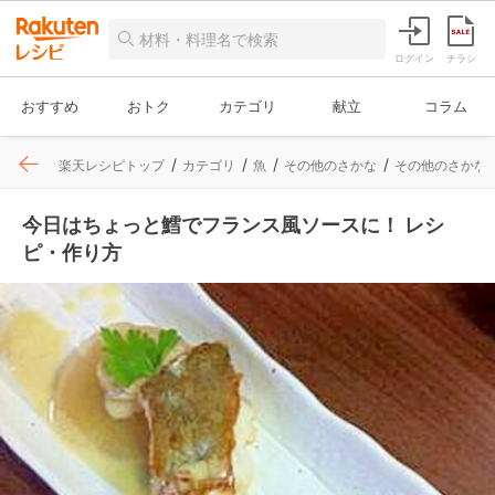
ログイン
チラシ
おすすめ
おトク
カテゴリ
献立
コラム
楽天レシピトップ
カテゴリ
魚
その他のさかな
その他のさかな
今日はちょっと鱈でフランス風ソースに！ レシ
ピ・作り方