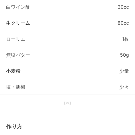
白ワイン酢
30cc
生クリーム
80cc
ローリエ
1枚
無塩バター
50g
小麦粉
少量
塩・胡椒
少々
【PR】
作り方