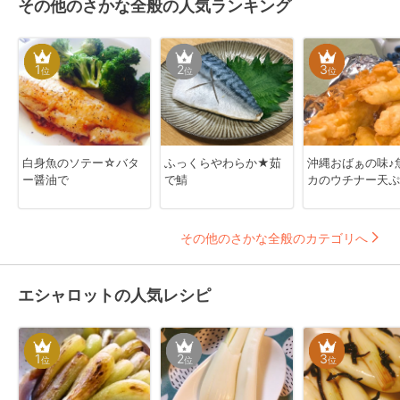
その他のさかな全般の人気ランキング
1
2
3
位
位
位
白身魚のソテー☆バタ
ふっくらやわらか★茹
沖縄おばぁの味♪
ー醤油で
で鯖
カのウチナー天ぷ
その他のさかな全般のカテゴリへ
エシャロットの人気レシピ
1
2
3
位
位
位