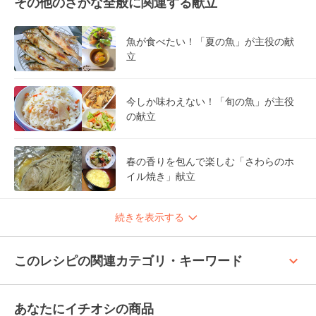
その他のさかな全般に関連する献立
魚が食べたい！「夏の魚」が主役の献
立
今しか味わえない！「旬の魚」が主役
の献立
春の香りを包んで楽しむ「さわらのホ
イル焼き」献立
続きを表示する
keyboard_arrow_up
このレシピの関連カテゴリ・キーワード
あなたにイチオシの商品