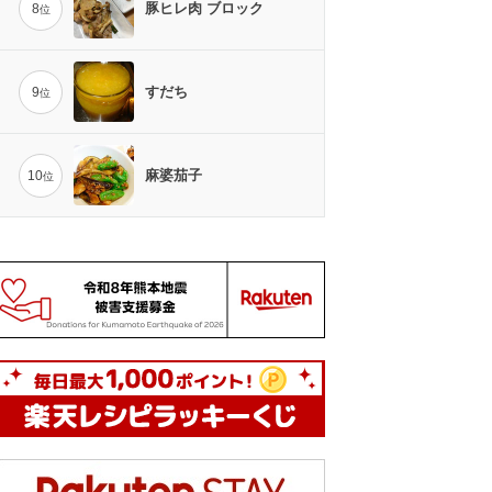
豚ヒレ肉 ブロック
8
位
すだち
9
位
麻婆茄子
10
位