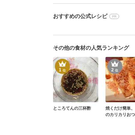
おすすめの公式レシピ
PR
その他の食材の人気ランキング
1
2
位
位
ところてんの三杯酢
焼くだけ簡単、
のカリカリおつ