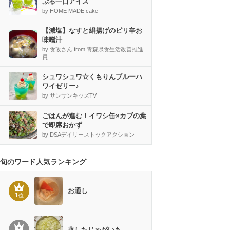
ぷる一口アイス
by HOME MADE cake
【減塩】なすと絹揚げのピリ辛お
味噌汁
by 食改さん from 青森県食生活改善推進
員
シュワシュワ☆くもりんブルーハ
ワイゼリー♪
by サンサンキッズTV
ごはんが進む！イワシ缶×カブの葉
で即席おかず
by DSAデイリーストックアクション
旬のワード人気ランキング
お通し
1
位
蒸したじゃがいも