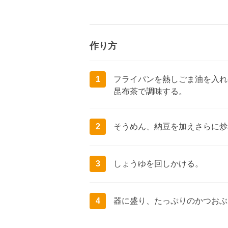
作り方
1
フライパンを熱しごま油を入れ
昆布茶で調味する。
2
そうめん、納豆を加えさらに炒
3
しょうゆを回しかける。
4
器に盛り、たっぷりのかつおぶ