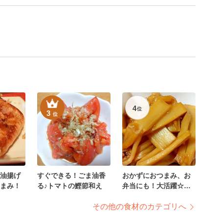
4
位
3
位
油揚げ
すぐできる！ごま油香
おかずにおつまみ、お
まみ！
る♪トマトの鰹節和え
弁当にも！大活躍☆味
付けメンマ
その他の食材のカテゴリへ