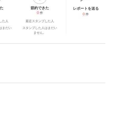
た
節約できた
レポートを送る
0
件
0
件
した人
最近スタンプした人
はまだい
スタンプした人はまだい
。
ません。