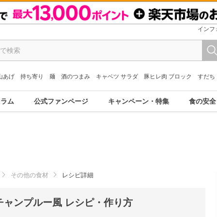
インフ
山あげ
持ち寄り
麺
酒のつまみ
キャベツ サラダ
豚ヒレ肉 ブロック
すだち
コラム
公式ファンページ
キャンペーン・特集
食の安全
その他の食材
レシピ詳細
チャンプルー風 レシピ・作り方