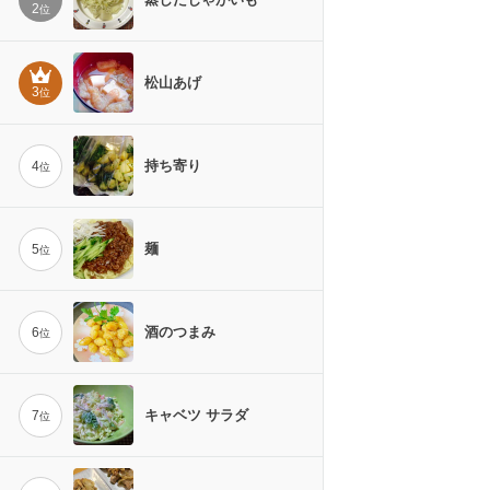
2
位
松山あげ
3
位
持ち寄り
4
位
麺
5
位
酒のつまみ
6
位
キャベツ サラダ
7
位