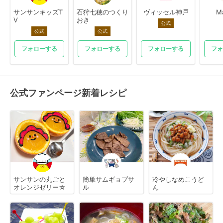
サンサンキッズT
石狩七穂のつくり
ヴィッセル神戸
M
V
おき
公式
公式
公式
フォローする
フォローする
フォローする
フォ
公式ファンページ新着レシピ
サンサンの丸ごと
簡単サムギョプサ
冷やしなめこうど
オレンジゼリー☆
ル
ん