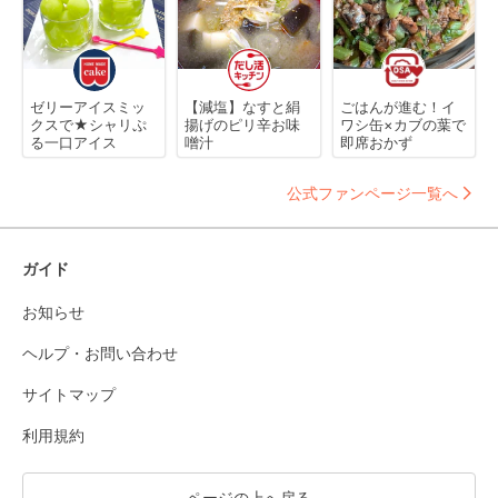
ゼリーアイスミッ
【減塩】なすと絹
ごはんが進む！イ
クスで★シャリぷ
揚げのピリ辛お味
ワシ缶×カブの葉で
る一口アイス
噌汁
即席おかず
公式ファンページ一覧へ
ガイド
お知らせ
ヘルプ・お問い合わせ
サイトマップ
利用規約
ページの上へ戻る