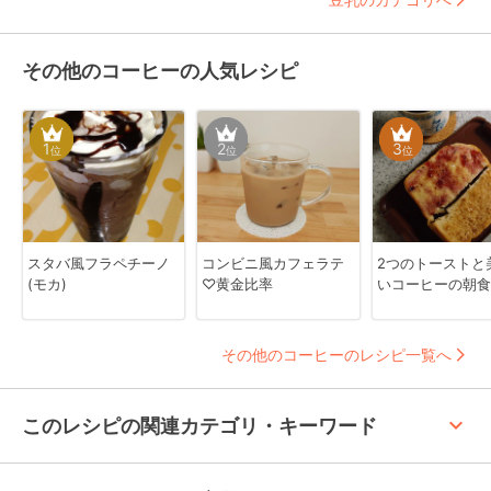
その他のコーヒーの人気レシピ
1
2
3
位
位
位
スタバ風フラペチーノ
コンビニ風カフェラテ
2つのトーストと
(モカ)
♡黄金比率
いコーヒーの朝食
その他のコーヒーのレシピ一覧へ
keyboard_arrow_up
このレシピの関連カテゴリ・キーワード