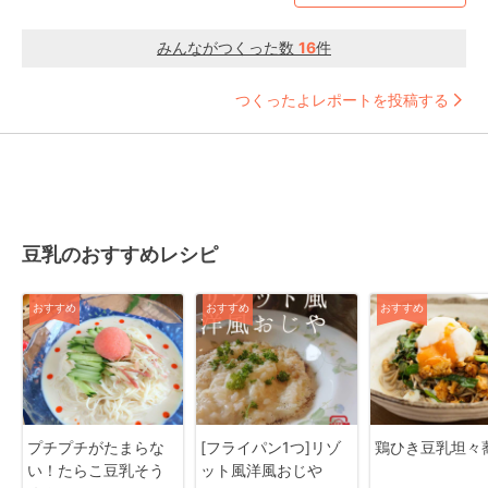
みんながつくった数
16
件
つくったよレポートを投稿する
豆乳のおすすめレシピ
おすすめ
おすすめ
おすすめ
プチプチがたまらな
[フライパン1つ]リゾ
鶏ひき豆乳坦々
い！たらこ豆乳そう
ット風洋風おじや