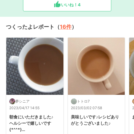
いいね！
4
つくったよレポート（
16
件
）
夢シニア
トトロ7
2023/04/17 14:55
2023/03/02 07:58
朝食にいただきました♪

美味しいです♪レシピあり
ヘルシーで嬉しいです

がとうございました♪
(*^^*)
