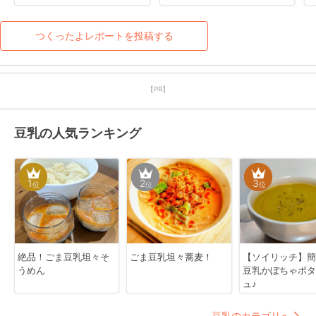
ごちそう様でした♪
つくったよレポートを投稿する
【PR】
豆乳の人気ランキング
1
2
3
位
位
位
絶品！ごま豆乳坦々そ
ごま豆乳坦々蕎麦！
【ソイリッチ】簡
うめん
豆乳かぼちゃポタ
ュ♪
豆乳のカテゴリへ