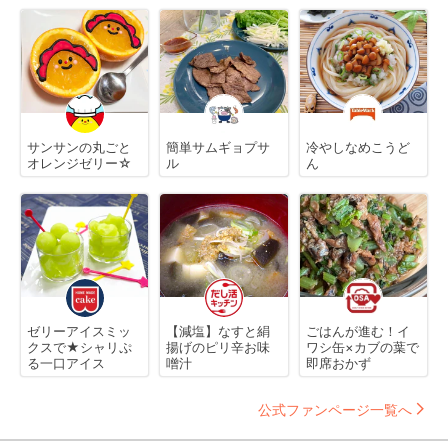
サンサンの丸ごと
簡単サムギョプサ
冷やしなめこうど
オレンジゼリー☆
ル
ん
ゼリーアイスミッ
【減塩】なすと絹
ごはんが進む！イ
クスで★シャリぷ
揚げのピリ辛お味
ワシ缶×カブの葉で
る一口アイス
噌汁
即席おかず
公式ファンページ一覧へ