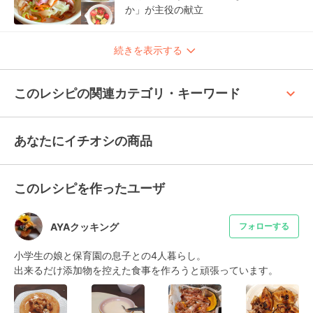
か」が主役の献立
続きを表示する
keyboard_arrow_up
このレシピの関連カテゴリ・キーワード
あなたにイチオシの商品
このレシピを作ったユーザ
AYAクッキング
フォローする
小学生の娘と保育園の息子との4人暮らし。

出来るだけ添加物を控えた食事を作ろうと頑張っています。