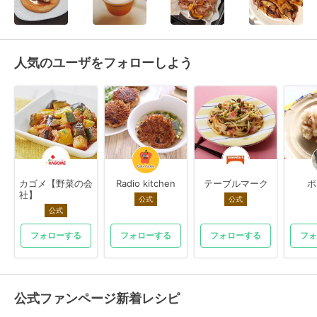
人気のユーザをフォローしよう
カゴメ【野菜の会
Radio kitchen
テーブルマーク
ポ
社】
公式
公式
公式
フォローする
フォローする
フォローする
フォ
公式ファンページ新着レシピ