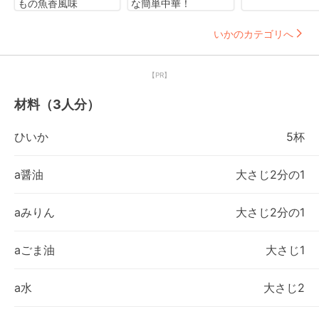
もの魚香風味
な簡単中華！
いかのカテゴリへ
【PR】
材料（3人分）
ひいか
5杯
a醤油
大さじ2分の1
aみりん
大さじ2分の1
aごま油
大さじ1
a水
大さじ2