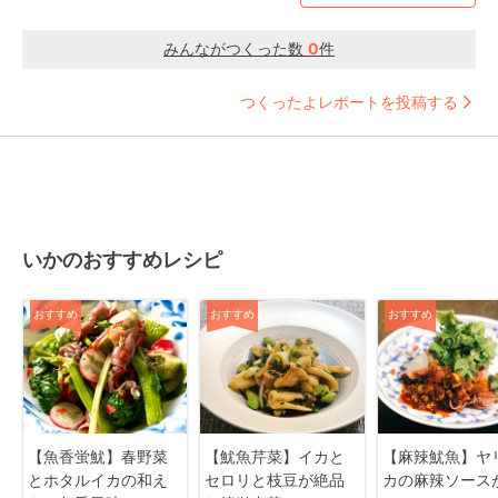
みんながつくった数
0
件
つくったよレポートを投稿する
いかのおすすめレシピ
おすすめ
おすすめ
おすすめ
【魚香蛍魷】春野菜
【魷魚芹菜】イカと
【麻辣魷魚】ヤ
とホタルイカの和え
セロリと枝豆が絶品
カの麻辣ソース