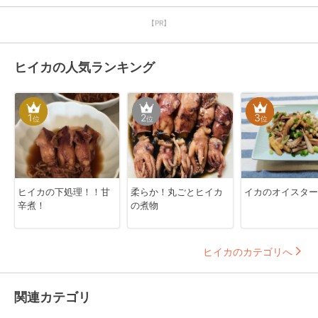
【PR】
ヒイカの人気ランキング
1
2
3
位
位
位
ヒイカの下処理！！甘
柔らか！丸ごとヒイカ
イカのオイスター
辛煮！
の煮物
ヒイカのカテゴリへ
関連カテゴリ