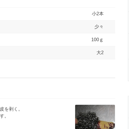
小2本
少々
100ｇ
大2
皮を剥く。
す。