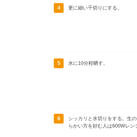
4
更に細い千切りにする。
5
水に10分程晒す。
6
シッカリと水切りをする。生の
らかい方を好む人は600Wレン