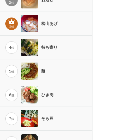
2
位
松山あげ
3
位
持ち寄り
4
位
麺
5
位
ひき肉
6
位
そら豆
7
位