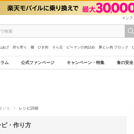
インフ
山あげ
持ち寄り
麺
ひき肉
そら豆
ピーマンの肉詰め
豚ヒレ肉 ブロック
コラム
公式ファンページ
キャンペーン・特集
食の安全
まいも
レシピ詳細
シピ・作り方