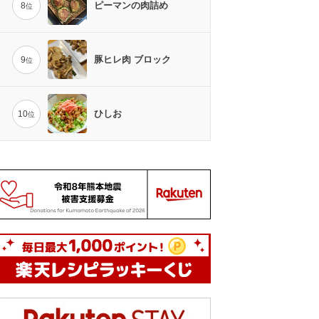
ピーマンの肉詰め
8
位
豚ヒレ肉 ブロック
9
位
ひしお
10
位