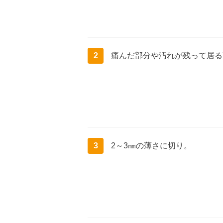
2
痛んだ部分や汚れが残って居る
3
2～3㎜の薄さに切り。