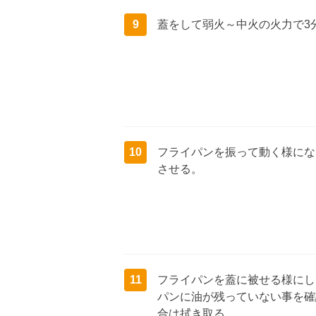
9
蓋をして弱火～中火の火力で3
10
フライパンを振って動く様にな
させる。
11
フライパンを蓋に被せる様にし
パンに油が残っていない事を確
合は拭き取る。