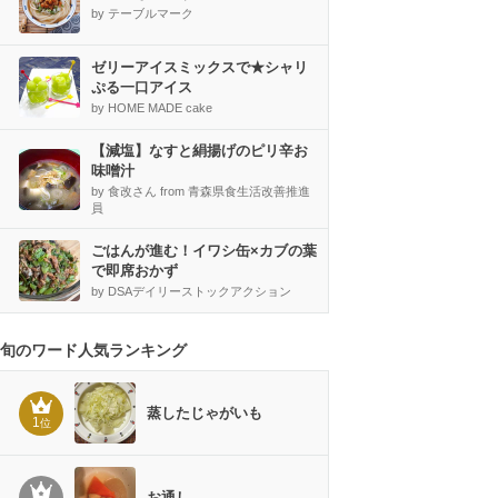
by テーブルマーク
ゼリーアイスミックスで★シャリ
ぷる一口アイス
by HOME MADE cake
【減塩】なすと絹揚げのピリ辛お
味噌汁
by 食改さん from 青森県食生活改善推進
員
ごはんが進む！イワシ缶×カブの葉
で即席おかず
by DSAデイリーストックアクション
旬のワード人気ランキング
蒸したじゃがいも
1
位
お通し