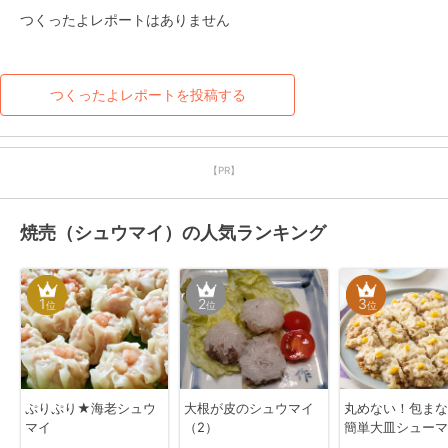
つくったよレポートはありません
つくったよレポートを投稿する
【PR】
焼売（シュウマイ）の人気ランキング
1
2
3
位
位
位
ぷりぷり★海老シュウ
大根が皮のシュウマイ
丸めない！包まな
マイ
（2）
簡単大皿シューマ