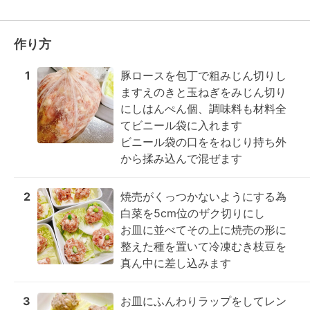
作り方
1
豚ロースを包丁で粗みじん切りし
ますえのきと玉ねぎをみじん切り
にしはんぺん個、調味料も材料全
てビニール袋に入れます

ビニール袋の口ををねじり持ち外
から揉み込んで混ぜます
2
焼売がくっつかないようにする為
白菜を5cm位のザク切りにし

お皿に並べてその上に焼売の形に

整えた種を置いて冷凍むき枝豆を
真ん中に差し込みます
3
お皿にふんわりラップをしてレン