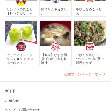
サンサンの丸ごと
簡単サムギョプサ
冷やしなめこうど
オレンジゼリー☆
ル
ん
ゼリーアイスミッ
【減塩】なすと絹
ごはんが進む！イ
クスで★シャリぷ
揚げのピリ辛お味
ワシ缶×カブの葉で
る一口アイス
噌汁
即席おかず
公式ファンページ一覧へ
ガイド
お知らせ
ヘルプ・お問い合わせ