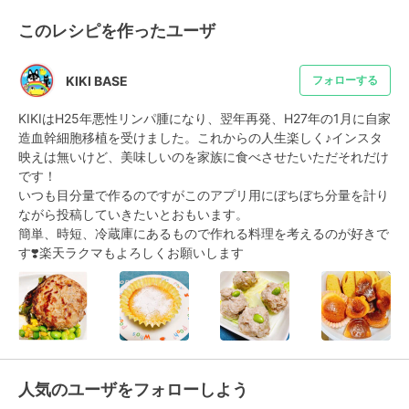
このレシピを作ったユーザ
KIKI BASE
フォローする
KIKIはH25年悪性リンパ腫になり、翌年再発、H27年の1月に自家
造血幹細胞移植を受けました。これからの人生楽しく♪インスタ
映えは無いけど、美味しいのを家族に食べさせたいただそれだけ
です！

いつも目分量で作るのですがこのアプリ用にぼちぼち分量を計り
ながら投稿していきたいとおもいます。

簡単、時短、冷蔵庫にあるもので作れる料理を考えるのが好きで
す❣️楽天ラクマもよろしくお願いします
人気のユーザをフォローしよう