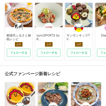
都城市ふるさと納
syncSPORTS by
サンサンキッズT
Di
税レシピ
R...
V
公式
公式
公式
フォローする
フォローする
フォローする
フォ
公式ファンページ新着レシピ