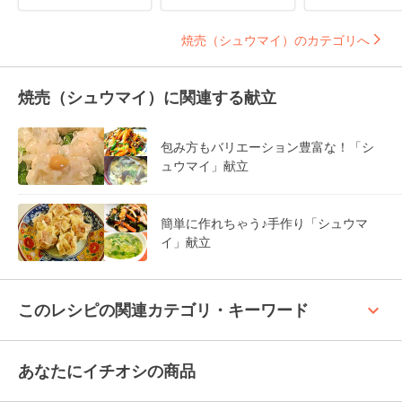
焼売（シュウマイ）のカテゴリへ
焼売（シュウマイ）に関連する献立
包み方もバリエーション豊富な！「シ
ュウマイ」献立
簡単に作れちゃう♪手作り「シュウマ
イ」献立
keyboard_arrow_up
このレシピの関連カテゴリ・キーワード
あなたにイチオシの商品