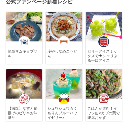
公式ファンページ新着レシピ
簡単サムギョプサ
冷やしなめこうど
ゼリーアイスミッ
ル
ん
クスで★シャリぷ
る一口アイス
【減塩】なすと絹
シュワシュワ☆く
ごはんが進む！イ
揚げのピリ辛お味
もりんブルーハワ
ワシ缶×カブの葉で
噌汁
イゼリー♪
即席おかず