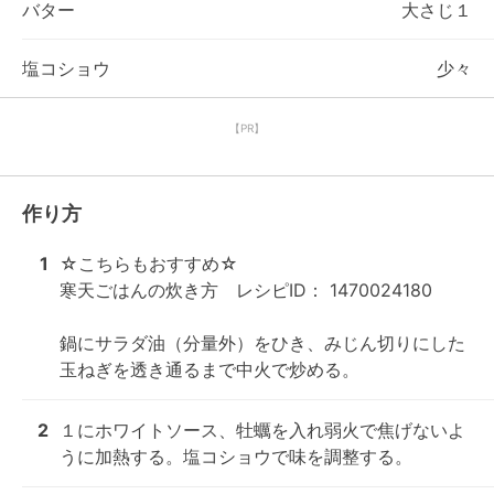
バター
大さじ１
塩コショウ
少々
【PR】
作り方
1
☆こちらもおすすめ☆

寒天ごはんの炊き方　レシピID： 1470024180

鍋にサラダ油（分量外）をひき、みじん切りにした
玉ねぎを透き通るまで中火で炒める。
2
１にホワイトソース、牡蠣を入れ弱火で焦げないよ
うに加熱する。塩コショウで味を調整する。