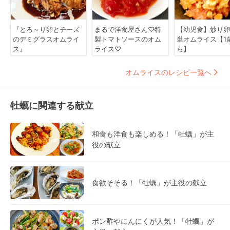
『とろ～り卵とチーズ
まるで洋食屋さん♡特
【幼児食】炒り卵
のデミグラスオムライ
製トマトソースのオム
単オムライス【1
ス』
ライス♡
ら】
オムライスのレシピ一覧へ
牡蠣に関連する献立
和食も洋食も楽しめる！「牡蠣」が主
役の献立
食欲そそる！「牡蠣」が主役の献立
ポン酢やにんにくが人気！「牡蠣」が