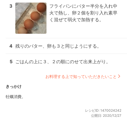
3
フライパンにバター半分を入れ中
火で熱し、卵２個を割り入れ素早
く混ぜて弱火で加熱する。
4
残りのバター、卵も３と同じようにする。
5
ごはんの上に３、２の順にのせて出来上がり。
お料理する上で知っていただきたいこと
きっかけ
牡蠣消費。
レシピID:
1470024242
公開日:
2020/12/27