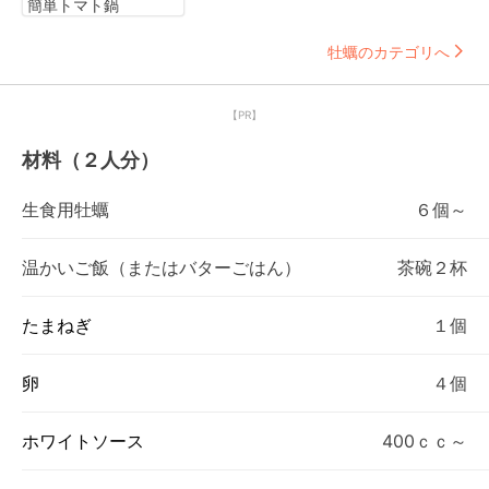
簡単トマト鍋
牡蠣のカテゴリへ
【PR】
材料（２人分）
生食用牡蠣
６個～
温かいご飯（またはバターごはん）
茶碗２杯
たまねぎ
１個
卵
４個
ホワイトソース
400ｃｃ～