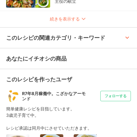
主役の献立
続きを表示する
keyboard_arrow_up
このレシピの関連カテゴリ・キーワード
あなたにイチオシの商品
このレシピを作ったユーザ
R7年8月稼働中。こざかなアーモ
フォローする
ンド
簡単健康レシピを目指しています。

3歳児子育て中。

レシピ承認は同月中にさせていただきます。