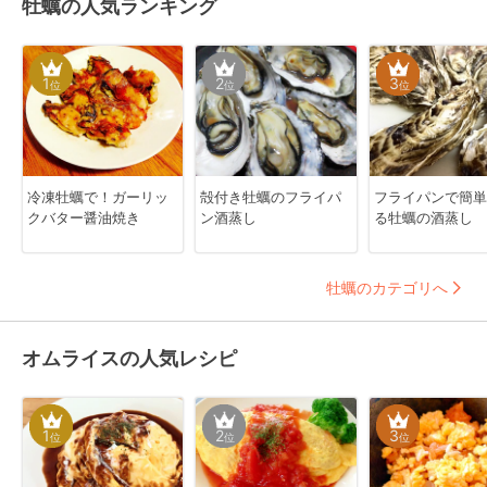
牡蠣の人気ランキング
1
2
3
位
位
位
冷凍牡蠣で！ガーリッ
殻付き牡蠣のフライパ
フライパンで簡単
クバター醤油焼き
ン酒蒸し
る牡蠣の酒蒸し
牡蠣のカテゴリへ
オムライスの人気レシピ
1
2
3
位
位
位