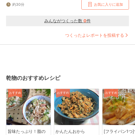
約30分
お気に入りに追加
みんながつくった数
0
件
つくったよレポートを投稿する
乾物のおすすめレシピ
おすすめ
おすすめ
おすすめ
旨味たっぷり！脂の
かんたんおから
[フライパン1つ