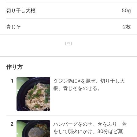
切り干し大根
50g
青じそ
2枚
【PR】
作り方
1
タジン鍋に※を混ぜ、切り干し大
根、青じそをのせる。
2
ハンバーグをのせ、☆をふり、蓋
をして弱火にかけ、30分ほど蒸