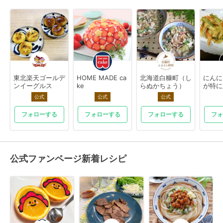
東北楽天ゴールデ
HOME MADE ca
北海道白糠町（し
にんに
ンイーグルス
ke
らぬかちょう）
が特に好
公式
公式
公式
フォローする
フォローする
フォローする
フォ
公式ファンページ新着レシピ