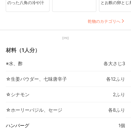
のった八角の冷や汁
とお麩の卵とじ
乾物のカテゴリへ
【PR】
材料（1人分）
※水、酢
各大さじ3
☆生姜パウダー、七味唐辛子
各12ふり
☆シナモン
2ふり
☆ホーリーバジル、セージ
各8ふり
ハンバーグ
1個