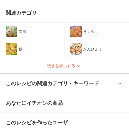
関連カテゴリ
春雨
きくらげ
麩
かんぴょう
続きを表示する
keyboard_arrow_up
このレシピの関連カテゴリ・キーワード
あなたにイチオシの商品
このレシピを作ったユーザ