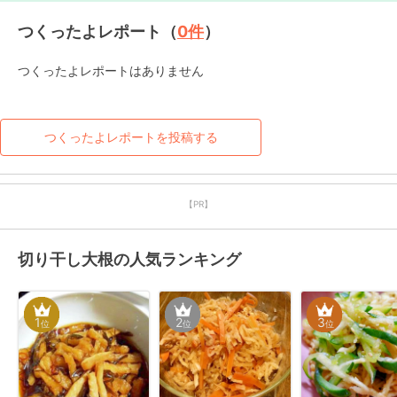
つくったよレポート（
0
件
）
つくったよレポートはありません
つくったよレポートを投稿する
【PR】
切り干し大根の人気ランキング
1
2
3
位
位
位