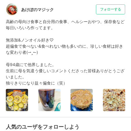
あけぼのマジック
フォローする
高齢の母向け食事と自分用の食事、ヘルシーおやつ、保存食など
毎日いろいろ作ってます。

無添加&ノンオイル好き♡

超偏食で食べない&食べれない物も多いのに、珍しい食材は好き
な変わり者(⁠⇀⁠‸⁠↼⁠)⁠

母94歳にて他界しました。

生前に母を気遣う優しいコメントくださった皆様ありがとうござ
いました。

独りきりになり益々偏食に（笑）
人気のユーザをフォローしよう