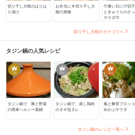
切り干し大根のはりは
お弁当に☆切り干し大
♡暑い日に♡切干
り漬け
根の煮物
ときゅうりのさっ
サラダ♡
切り干し大根のカテゴリへ
タジン鍋の人気レシピ
1
2
3
位
位
位
タジン鍋で 豚と野菜
タジン鍋で、蒸し鶏肉
蕪と舞茸ブロッコ
の簡単ヘルシー蒸鍋
のネギ塩タレ
めかぶサラダ
タジン鍋のレシピ一覧へ