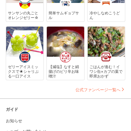
サンサンの丸ごと
簡単サムギョプサ
冷やしなめこうど
オレンジゼリー☆
ル
ん
ゼリーアイスミッ
【減塩】なすと絹
ごはんが進む！イ
クスで★シャリぷ
揚げのピリ辛お味
ワシ缶×カブの葉で
る一口アイス
噌汁
即席おかず
公式ファンページ一覧へ
ガイド
お知らせ