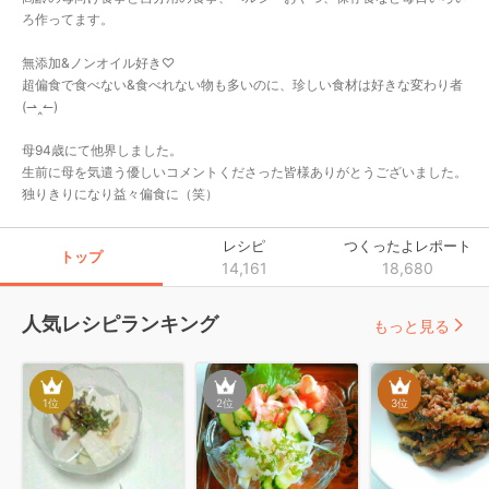
ろ作ってます。

無添加&ノンオイル好き♡

超偏食で食べない&食べれない物も多いのに、珍しい食材は好きな変わり者
(⁠⇀⁠‸⁠↼⁠)⁠

母94歳にて他界しました。

生前に母を気遣う優しいコメントくださった皆様ありがとうございました。

独りきりになり益々偏食に（笑）
レシピ
つくったよレポート
トップ
14,161
18,680
人気レシピランキング
もっと見る
1
位
2
位
3
位