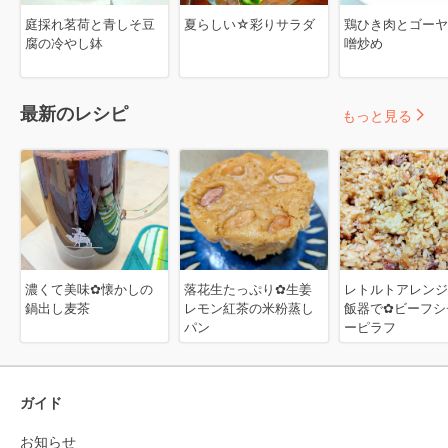
庭採れ茗荷と青しそ豆
夏らしい☆彩りサラダ
鶏ひき肉とゴーヤ
腐の冷やし鉢
噌炒め
最新のレシピ
もっと見る
濃くて美味✿懐かしの
落花生たっぷり✿生姜
レトルトアレンジ
鍋出し麦茶
レモン紅茶の米粉蒸し
飯器で✿ビーフシ
パン
ーピラフ
ガイド
お知らせ