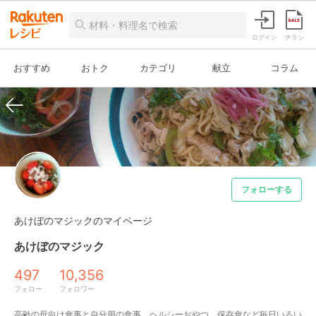
ログイン
チラシ
おすすめ
おトク
カテゴリ
献立
コラム
フォローする
あけぼのマジックのマイページ
あけぼのマジック
497
10,356
フォロー
フォロワー
高齢の母向け食事と自分用の食事、ヘルシーおやつ、保存食など毎日いろい