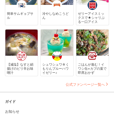
簡単サムギョプサ
冷やしなめこうど
ゼリーアイスミッ
ル
ん
クスで★シャリぷ
る一口アイス
【減塩】なすと絹
シュワシュワ☆く
ごはんが進む！イ
揚げのピリ辛お味
もりんブルーハワ
ワシ缶×カブの葉で
噌汁
イゼリー♪
即席おかず
公式ファンページ一覧へ
ガイド
お知らせ