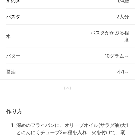
えのき
1/4袋
パスタ
2人分
パスタがかぶる程
水
度
バター
10グラム～
醤油
小1～
【PR】
作り方
1
深めのフライパンに、オリーブオイル(サラダ油)大1
とにんにくチューブ2㎝程を入れ、火を付けて、弱