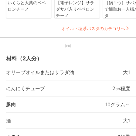
いくらと大葉のペペ
【電子レンジ】サラ
［鍋１つ］サバ
ロンチーノ
ダサバ入りペペロン
で簡単お一人様
チーノ
タ
オイル・塩系パスタのカテゴリへ
【PR】
材料（2人分）
オリーブオイルまたはサラダ油
大1
にんにくチューブ
2㎝程度
豚肉
10グラム～
酒
大1