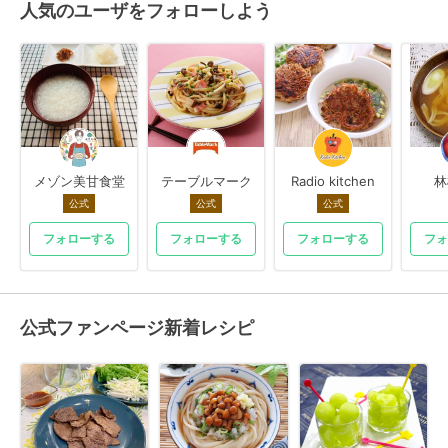
人気のユーザをフォローしよう
メゾン美甘食堂
テーブルマーク
Radio kitchen
林
公式
公式
公式
フォローする
フォローする
フォローする
フォ
公式ファンページ新着レシピ