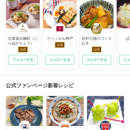
北海道白糠町（し
ヴィッセル神戸
石狩七穂のつくり
ぱ
らぬかちょう）
おき
公式
公式
公式
フォローする
フォローする
フォローする
フォ
公式ファンページ新着レシピ