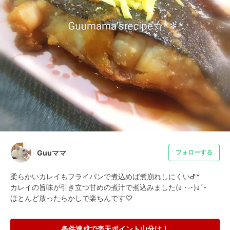
Guuママ
フォローする
柔らかいカレイもフライパンで煮込めば煮崩れしにくいᕷ*

カレイの旨味が引き立つ甘めの煮汁で煮込みました(ง ･֊･)ง´-

ほとんど放ったらかしで楽ちんです♡
条件達成で楽天ポイント山分け！