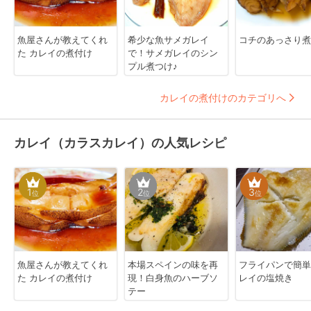
魚屋さんが教えてくれ
希少な魚サメガレイ
コチのあっさり煮
た カレイの煮付け
で！サメガレイのシン
プル煮つけ♪
カレイの煮付けのカテゴリへ
カレイ（カラスカレイ）の人気レシピ
1
2
3
位
位
位
魚屋さんが教えてくれ
本場スペインの味を再
フライパンで簡単
た カレイの煮付け
現！白身魚のハーブソ
レイの塩焼き
テー