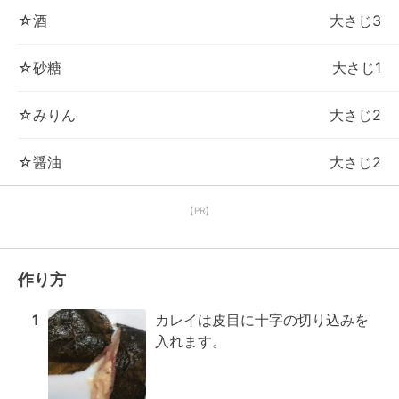
☆酒
大さじ3
☆砂糖
大さじ1
☆みりん
大さじ2
☆醤油
大さじ2
【PR】
作り方
1
カレイは皮目に十字の切り込みを
入れます。