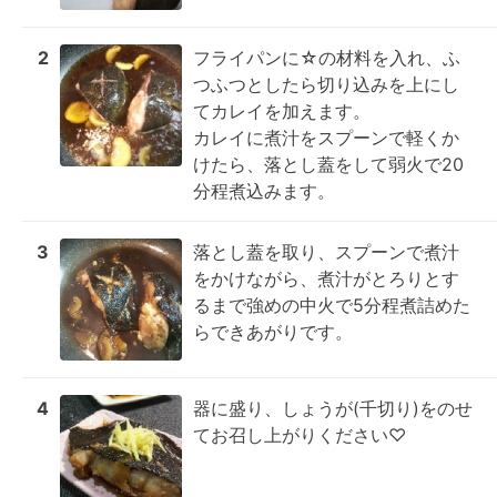
2
フライパンに☆の材料を入れ、ふ
つふつとしたら切り込みを上にし
てカレイを加えます。

カレイに煮汁をスプーンで軽くか
けたら、落とし蓋をして弱火で20
分程煮込みます。
3
落とし蓋を取り、スプーンで煮汁
をかけながら、煮汁がとろりとす
るまで強めの中火で5分程煮詰めた
らできあがりです。
4
器に盛り、しょうが(千切り)をのせ
てお召し上がりください♡