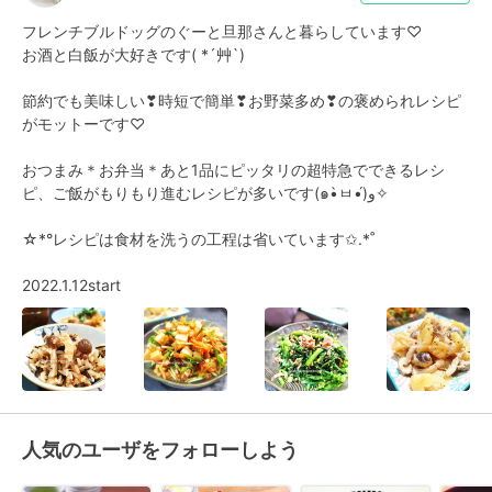
フレンチブルドッグのぐーと旦那さんと暮らしています♡

お酒と白飯が大好きです( *´艸`)

節約でも美味しい❣時短で簡単❣お野菜多め❣の褒められレシピ
がモットーです♡

おつまみ＊お弁当＊あと1品にピッタリの超特急でできるレシ
ピ、ご飯がもりもり進むレシピが多いです(๑•̀ㅂ•́)و✧

☆*°レシピは食材を洗うの工程は省いています✩.*˚

2022.1.12start
人気のユーザをフォローしよう