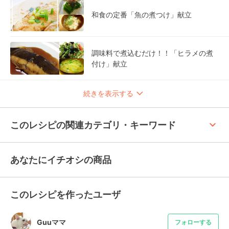
和食の定番「魚の煮つけ」献立
調味料で煮込むだけ！！「ヒラメの煮
付け」献立
続きを表示する
keyboard_arrow_up
このレシピの関連カテゴリ・キーワード
あなたにイチオシの商品
このレシピを作ったユーザ
Guuママ
フォローする