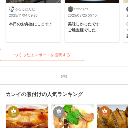
るるるぱんだ
amnos73
2025/11/04 09:20
2025/03/25 05:10
本日のお弁当にします♫
美味しかったです

ご馳走様でした
つくったよレポートを投稿する
【PR】
カレイの煮付けの人気ランキング
1
2
3
位
位
位