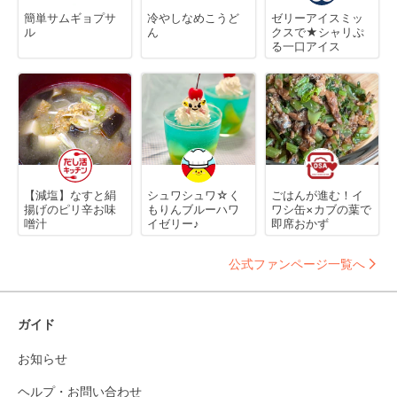
簡単サムギョプサ
冷やしなめこうど
ゼリーアイスミッ
ル
ん
クスで★シャリぷ
る一口アイス
【減塩】なすと絹
シュワシュワ☆く
ごはんが進む！イ
揚げのピリ辛お味
もりんブルーハワ
ワシ缶×カブの葉で
噌汁
イゼリー♪
即席おかず
公式ファンページ一覧へ
ガイド
お知らせ
ヘルプ・お問い合わせ