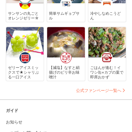
サンサンの丸ごと
簡単サムギョプサ
冷やしなめこうど
オレンジゼリー☆
ル
ん
ゼリーアイスミッ
【減塩】なすと絹
ごはんが進む！イ
クスで★シャリぷ
揚げのピリ辛お味
ワシ缶×カブの葉で
る一口アイス
噌汁
即席おかず
公式ファンページ一覧へ
ガイド
お知らせ