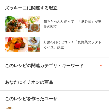
ズッキーニに関連する献立
旬をたっぷり使って！「夏野菜」が主
役の献立
野菜の日にはコレ！「夏野菜のラタト
ゥイユ」献立
keyboard_arrow_up
このレシピの関連カテゴリ・キーワード
あなたにイチオシの商品
このレシピを作ったユーザ