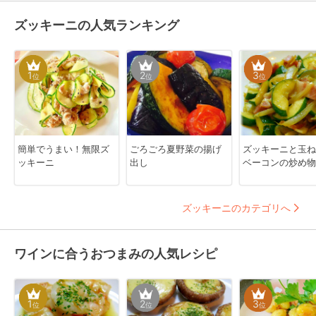
ズッキーニの人気ランキング
1
2
3
位
位
位
簡単でうまい！無限ズ
ごろごろ夏野菜の揚げ
ズッキーニと玉ね
ッキーニ
出し
ベーコンの炒め物
ズッキーニのカテゴリへ
ワインに合うおつまみの人気レシピ
1
2
3
位
位
位