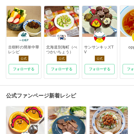
古樹軒の簡単中華
北海道別海町（べ
サンサンキッズT
op
レシピ
つかいちょう）
V
公式
公式
公式
フォローする
フォローする
フォローする
フォ
公式ファンページ新着レシピ