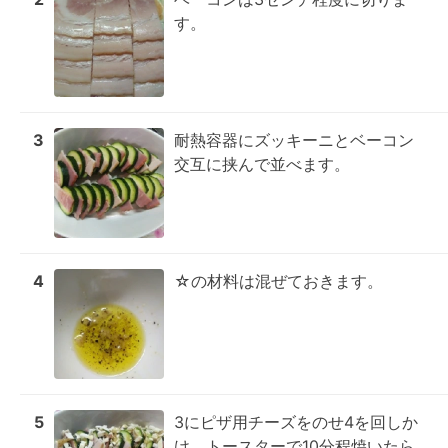
す。
3
耐熱容器にズッキーニとベーコン
交互に挟んで並べます。
4
☆の材料は混ぜておきます。
5
3にピザ用チーズをのせ4を回しか
け、トースターで10分程焼いたら