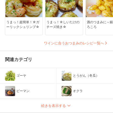
うまっ！超簡単！☆ガ
うまっ！☆しいたけの
酒のつまみに～銀
ーリックシュリンプ☆
チーズ焼き☆
ろころ
ワインに合うおつまみのレシピ一覧へ
関連カテゴリ
ゴーヤ
とうがん（冬瓜）
ピーマン
オクラ
続きを表示する