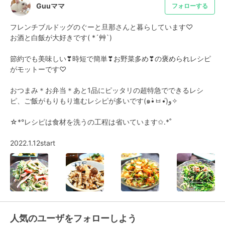
Guuママ
フォローする
フレンチブルドッグのぐーと旦那さんと暮らしています♡

お酒と白飯が大好きです( *´艸`)

節約でも美味しい❣時短で簡単❣お野菜多め❣の褒められレシピ
がモットーです♡

おつまみ＊お弁当＊あと1品にピッタリの超特急でできるレシ
ピ、ご飯がもりもり進むレシピが多いです(๑•̀ㅂ•́)و✧

☆*°レシピは食材を洗うの工程は省いています✩.*˚

2022.1.12start
人気のユーザをフォローしよう