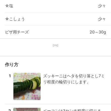
☆塩
少々
☆こしょう
少々
ピザ用チーズ
20～30g
【PR】
作り方
1
ズッキーニはヘタを切り落とし7ミ
リ程度の輪切りにします。
2
ベーコンは3センチ程度に切りま