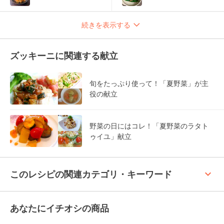
続きを表示する
ズッキーニに関連する献立
旬をたっぷり使って！「夏野菜」が主
役の献立
野菜の日にはコレ！「夏野菜のラタト
ゥイユ」献立
keyboard_arrow_up
このレシピの関連カテゴリ・キーワード
あなたにイチオシの商品