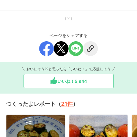
【PR】
ページをシェアする
おいしそう♡と思ったら「いいね！」で応援しよう
いいね！
5,944
つくったよレポート（
21
件
）