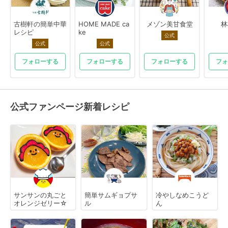
古樹軒の簡単中華
HOME MADE ca
メゾン美甘食堂
林
レシピ
ke
公式
公式
公式
フォローする
フォローする
フォローする
フォ
公式ファンページ新着レシピ
サンサンの丸ごと
簡単サムギョプサ
冷やしなめこうど
オレンジゼリー☆
ル
ん