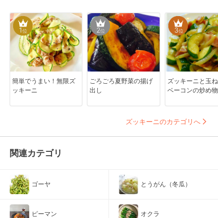
1
2
3
位
位
位
簡単でうまい！無限ズ
ごろごろ夏野菜の揚げ
ズッキーニと玉ね
ッキーニ
出し
ベーコンの炒め物
ズッキーニのカテゴリへ
関連カテゴリ
ゴーヤ
とうがん（冬瓜）
ピーマン
オクラ