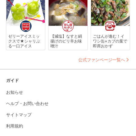
ゼリーアイスミッ
【減塩】なすと絹
ごはんが進む！イ
クスで★シャリぷ
揚げのピリ辛お味
ワシ缶×カブの葉で
る一口アイス
噌汁
即席おかず
公式ファンページ一覧へ
ガイド
お知らせ
ヘルプ・お問い合わせ
サイトマップ
利用規約