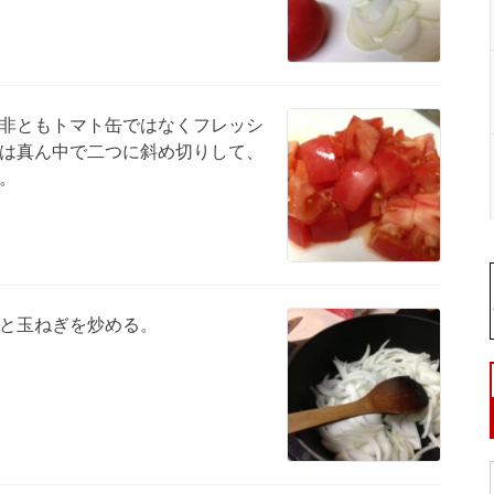
非ともトマト缶ではなくフレッシ
は真ん中で二つに斜め切りして、
。
と玉ねぎを炒める。