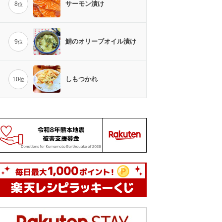
サーモン漬け
8
位
鯖のオリーブオイル漬け
9
位
しもつかれ
10
位