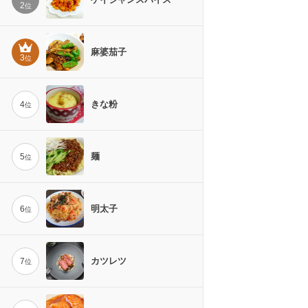
2
位
麻婆茄子
3
位
きな粉
4
位
麺
5
位
明太子
6
位
カツレツ
7
位