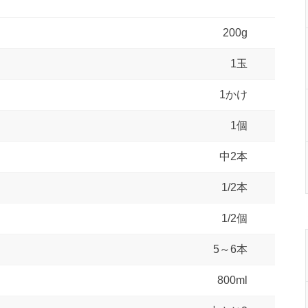
200g
1玉
1かけ
1個
中2本
1/2本
1/2個
5～6本
800ml