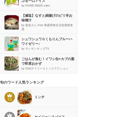
ぷる一口アイス
by HOME MADE cake
【減塩】なすと絹揚げのピリ辛お
味噌汁
by 食改さん from 青森県食生活改善推進
員
シュワシュワ☆くもりんブルーハ
ワイゼリー♪
by サンサンキッズTV
ごはんが進む！イワシ缶×カブの葉
で即席おかず
by DSAデイリーストックアクション
旬のワード人気ランキング
ミンチ
1
位
ケイジャンスパイス