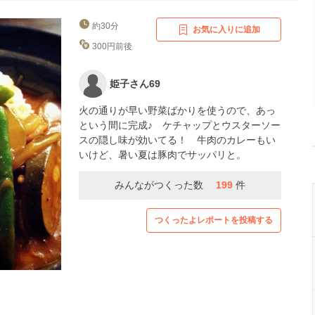
約30分
お気に入りに追加
300円前後
姫子さん69
火の通りが早い野菜ばかりを使うので、あっ
という間に完成♪ ケチャップとウスターソー
スの隠し味が効いてる！ 牛肉のカレーもい
いけど、暑い夏は豚肉でサッパリと。
みんながつくった数
199
件
つくったよレポートを投稿する