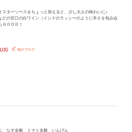
イスターソースをちょっと加えると、少し大人の味わいに♪
などの甘口の白ワイン（インドのラッシーのように辛さを包み込
もＧＯＯＤ！
他のブログ
ニ
なす全般
トマト全般
いんげん