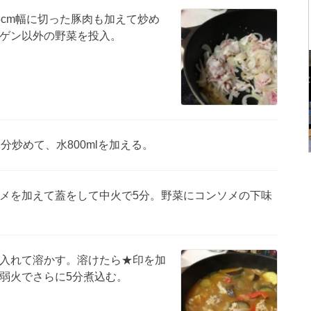
5cm幅に切った豚肉も加えて炒め
ゲン以外の野菜を投入。
分炒めて、水800mlを加える。
メを加えて蓋をして中火で5分。野菜にコンソメの下味
入れて溶かす。溶けたら★印を加
弱火でさらに5分煮込む。