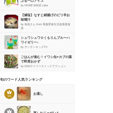
ぷる一口アイス
by HOME MADE cake
【減塩】なすと絹揚げのピリ辛お
味噌汁
by 食改さん from 青森県食生活改善推進
員
シュワシュワ☆くもりんブルーハ
ワイゼリー♪
by サンサンキッズTV
ごはんが進む！イワシ缶×カブの葉
で即席おかず
by DSAデイリーストックアクション
旬のワード人気ランキング
お通し
1
位
蒸したじゃがいも