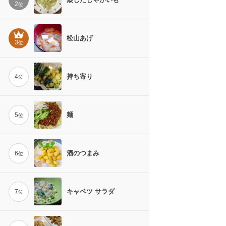
2
位
松山あげ
3
位
持ち寄り
4
位
麺
5
位
酒のつまみ
6
位
キャベツ サラダ
7
位