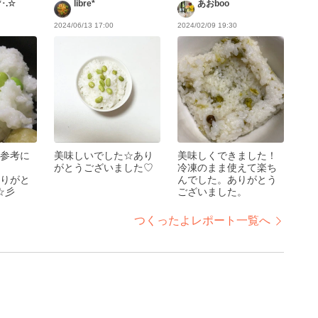
･.☆
libre*
あおboo
2024/06/13 17:00
2024/02/09 19:30
参考に
美味しいでした☆あり
美味しくできました！
がとうございました♡
冷凍のまま使えて楽ち
りがと
んでした。ありがとう
☆彡
ございました。
つくったよレポート一覧へ