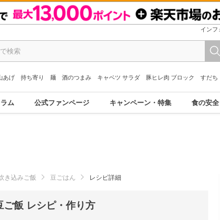
インフ
山あげ
持ち寄り
麺
酒のつまみ
キャベツ サラダ
豚ヒレ肉 ブロック
すだち
コラム
公式ファンページ
キャンペーン・特集
食の安全
炊き込みご飯
豆ごはん
レシピ詳細
ご飯 レシピ・作り方