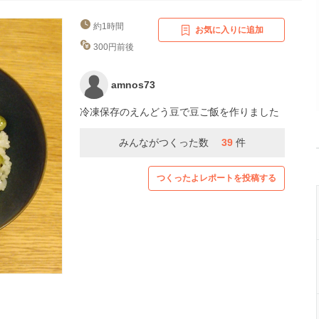
約1時間
お気に入りに追加
300円前後
amnos73
冷凍保存のえんどう豆で豆ご飯を作りました
みんながつくった数
39
件
つくったよレポートを投稿する