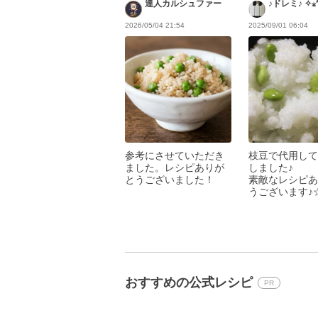
達人カルシュファー
♪ドレミ♪ ✧⁎*
2026/05/04 21:54
2025/09/01 06:04
参考にさせていただき
枝豆で代用して
ました。レシピありが
しました♪
とうございました！
素敵なレシピあ
うございます♪
おすすめの公式レシピ
PR