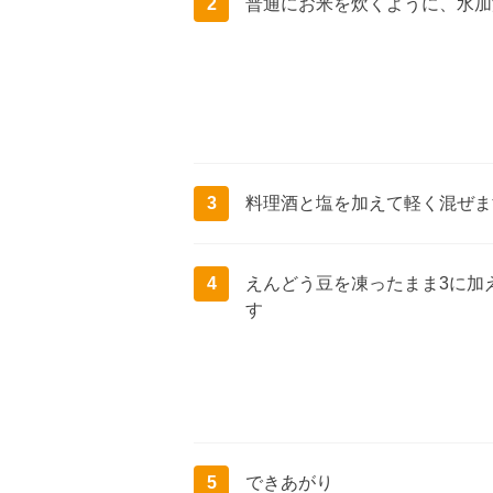
2
普通にお米を炊くように、水加
3
料理酒と塩を加えて軽く混ぜま
4
えんどう豆を凍ったまま3に加
す
5
できあがり