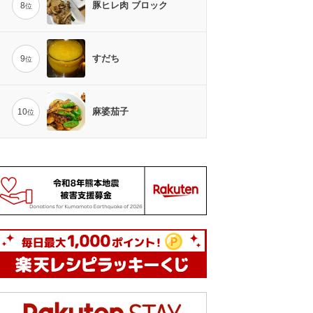
豚ヒレ肉 ブロック
8
位
すだち
9
位
麻婆茄子
10
位