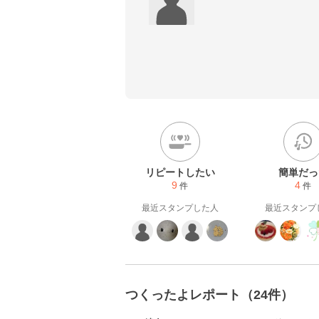
リピートしたい
簡単だっ
9
4
件
件
最近スタンプした人
最近スタンプ
つくったよレポート（24件）