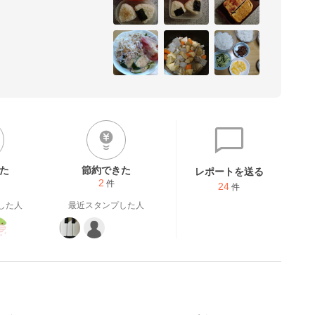
た
節約できた
レポートを送る
2
件
24
件
した人
最近スタンプした人