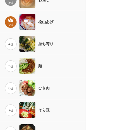
2
位
松山あげ
3
位
持ち寄り
4
位
麺
5
位
ひき肉
6
位
そら豆
7
位