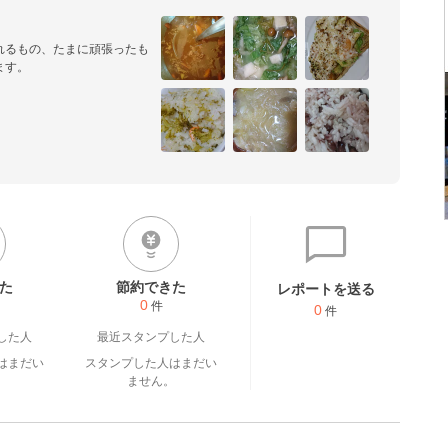
れるもの、たまに頑張ったも
ます。
た
節約できた
レポートを送る
0
件
0
件
した人
最近スタンプした人
はまだい
スタンプした人はまだい
。
ません。