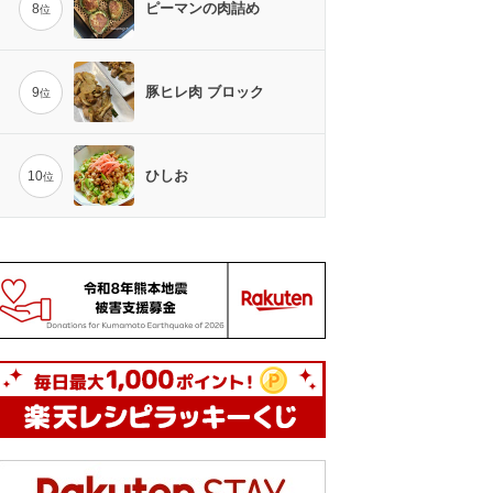
ピーマンの肉詰め
8
位
豚ヒレ肉 ブロック
9
位
ひしお
10
位