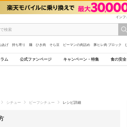
インフ
山あげ
持ち寄り
麺
ひき肉
そら豆
ピーマンの肉詰め
豚ヒレ肉 ブロック
コラム
公式ファンページ
キャンペーン・特集
食の安全
シチュー
ビーフシチュー
レシピ詳細
方