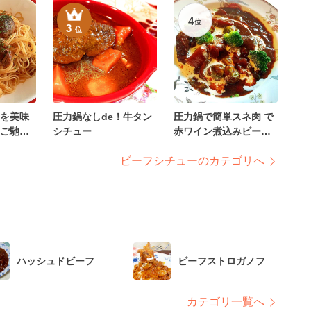
4
位
3
位
を美味
圧力鍋なしde！牛タン
圧力鍋で簡単スネ肉 で
ご馳走
シチュー
赤ワイン煮込みビーフ
シチュー
ビーフシチューのカテゴリへ
ハッシュドビーフ
ビーフストロガノフ
カテゴリ一覧へ