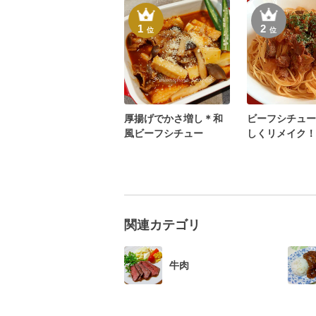
1
2
位
位
厚揚げでかさ増し＊和
ビーフシチュー
風ビーフシチュー
しくリメイク！
パスタ
関連カテゴリ
牛肉