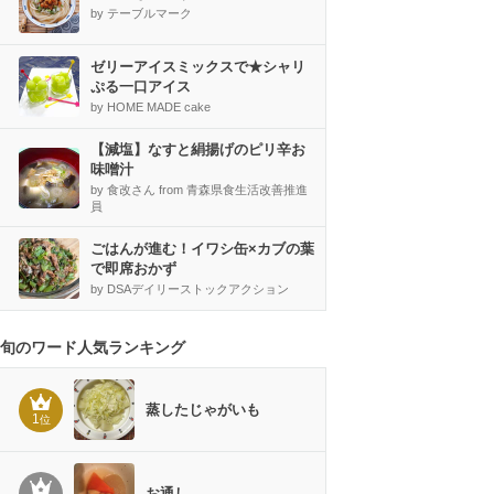
by テーブルマーク
ゼリーアイスミックスで★シャリ
ぷる一口アイス
by HOME MADE cake
【減塩】なすと絹揚げのピリ辛お
味噌汁
by 食改さん from 青森県食生活改善推進
員
ごはんが進む！イワシ缶×カブの葉
で即席おかず
by DSAデイリーストックアクション
旬のワード人気ランキング
蒸したじゃがいも
1
位
お通し