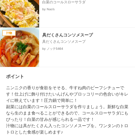
白菜のコールスローサラダ
by Nao’s
汁物
具だくさんコンソメスープ
具だくさんコンソメスープ
by ノッテ5464
ポイント
ニンニクの香りが食欲をそそる、牛すね肉のビーフシチューで
す！仕上げに飾り付けたいんげんやブロッコリーの色合いがキレ
イに映えています！圧力鍋で簡単に！

副菜には白菜のコールスローサラダを作りましょう。新鮮な白菜
なら生のまま食べることができるので、コールスローサラダにも
ぴったり！白菜の甘みが感じられる一品です！

汁物には具がたくさん入ったコンソメスープを。ワンタンのトロ