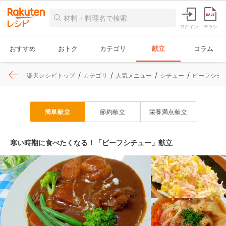
ログイン
チラシ
おすすめ
おトク
カテゴリ
献立
コラム
楽天レシピトップ
カテゴリ
人気メニュー
シチュー
ビーフシチ
簡単献立
節約献立
栄養満点献立
寒い時期に食べたくなる！「ビーフシチュー」献立