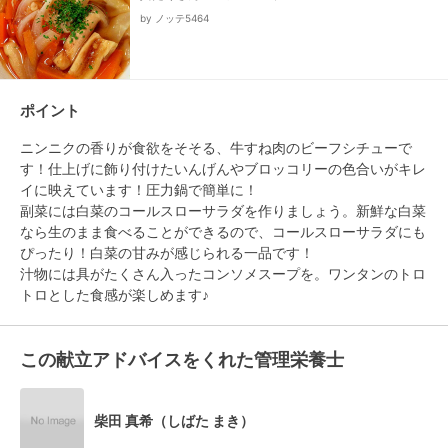
by ノッテ5464
ポイント
ニンニクの香りが食欲をそそる、牛すね肉のビーフシチューで
す！仕上げに飾り付けたいんげんやブロッコリーの色合いがキレ
イに映えています！圧力鍋で簡単に！

副菜には白菜のコールスローサラダを作りましょう。新鮮な白菜
なら生のまま食べることができるので、コールスローサラダにも
ぴったり！白菜の甘みが感じられる一品です！

汁物には具がたくさん入ったコンソメスープを。ワンタンのトロ
この献立アドバイスをくれた管理栄養士
柴田 真希（しばた まき）