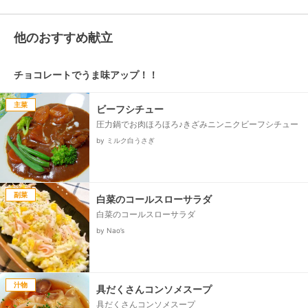
他のおすすめ献立
チョコレートでうま味アップ！！
主菜
ビーフシチュー
圧力鍋でお肉ほろほろ♪きざみニンニクビーフシチュー
by ミルク白うさぎ
副菜
白菜のコールスローサラダ
白菜のコールスローサラダ
by Nao’s
汁物
具だくさんコンソメスープ
具だくさんコンソメスープ