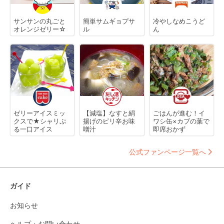
サンサンの丸ごと
簡単サムギョプサ
冷やしなめこうど
オレンジゼリー☆
ル
ん
ゼリーアイスミッ
【減塩】なすと絹
ごはんが進む！イ
クスで★シャリぷ
揚げのピリ辛お味
ワシ缶×カブの葉で
る一口アイス
噌汁
即席おかず
公式ファンページ一覧へ
ガイド
お知らせ
ヘルプ・お問い合わせ