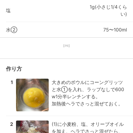
1g(小さじ1/4くら
塩
い)
水②
75〜100ml
【PR】
作り方
1
大きめのボウルにコーングリッツ
と水①を入れ、ラップなしで600
w1分半レンチンする。

加熱後ヘラでさっと混ぜておく。
2
(1)に小麦粉、塩、オリーブオイル
を加え、ヘラでさっと混ぜたら、