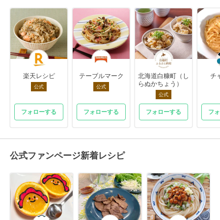
楽天レシピ
テーブルマーク
北海道白糠町（し
チ
らぬかちょう）
公式
公式
公式
フォローする
フォローする
フォローする
フォ
公式ファンページ新着レシピ