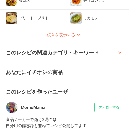
タコス
チリコンカン
ブリート・ブリトー
ワカモレ
続きを表示する
keyboard_arrow_up
このレシピの関連カテゴリ・キーワード
あなたにイチオシの商品
このレシピを作ったユーザ
MomoMama
フォローする
食品メーカーで働く2児の母

自分用の備忘録も兼ねてレシピ公開してます
