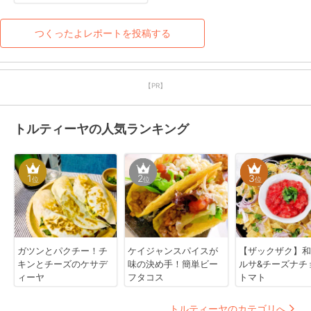
でしたーー！
つくったよレポートを投稿する
【PR】
トルティーヤの人気ランキング
1
2
3
位
位
位
ガツンとパクチー！チ
ケイジャンスパイスが
【ザックザク】和
キンとチーズのケサデ
味の決め手！簡単ビー
ルサ&チーズナチ
ィーヤ
フタコス
トマト
トルティーヤのカテゴリへ