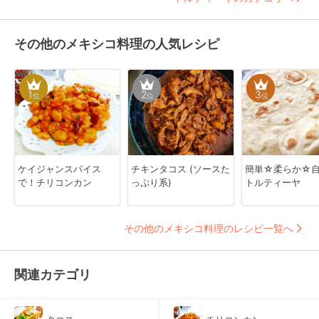
その他のメキシコ料理の人気レシピ
1
2
3
位
位
位
ケイジャンスパイス
チキンタコス (ソースた
簡単☆柔らか☆
で！チリコンカン
っぷり系)
トルティーヤ
その他のメキシコ料理のレシピ一覧へ
関連カテゴリ