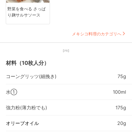
野菜を食べる さっぱ
り麹サルサソース
メキシコ料理のカテゴリへ
【PR】
材料（10枚人分）
コーングリッツ(細挽き)
75g
水①
100ml
強力粉(薄力粉でも)
175g
オリーブオイル
20g