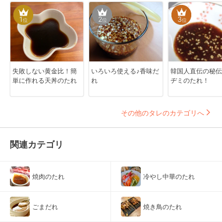
1
2
3
位
位
位
失敗しない黄金比！簡
いろいろ使える♪香味だ
韓国人直伝の秘伝
単に作れる天丼のたれ
れ
ヂミのたれ！
その他のタレのカテゴリへ
関連カテゴリ
焼肉のたれ
冷やし中華のたれ
ごまだれ
焼き鳥のたれ