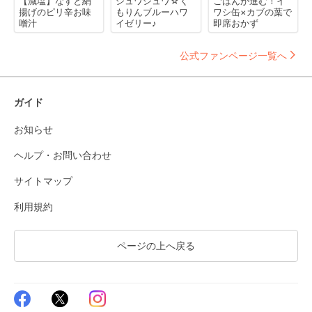
【減塩】なすと絹
シュワシュワ☆く
ごはんが進む！イ
揚げのピリ辛お味
もりんブルーハワ
ワシ缶×カブの葉で
噌汁
イゼリー♪
即席おかず
公式ファンページ一覧へ
ガイド
お知らせ
ヘルプ・お問い合わせ
サイトマップ
利用規約
ページの上へ戻る