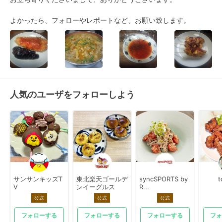
よかったら、フォローやレポートなど、お願い致します。
人気のユーザをフォローしよう
サンサンキッズT
東北楽天ゴールデ
syncSPORTS by
t
V
ンイーグルス
R...
公式
公式
公式
フォローする
フォローする
フォローする
フォ