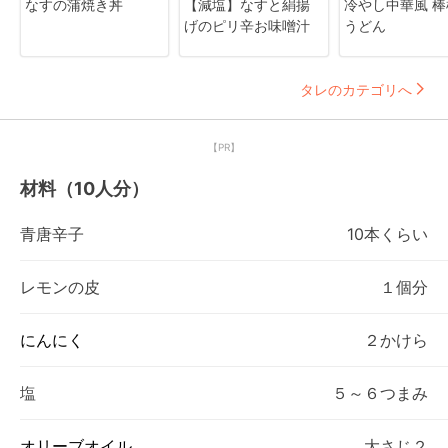
なすの蒲焼き丼
【減塩】なすと絹揚
冷やし中華風 棒
げのピリ辛お味噌汁
うどん
タレのカテゴリへ
【PR】
材料（10人分）
青唐辛子
10本くらい
レモンの皮
１個分
にんにく
２かけら
塩
５～６つまみ
オリーブオイル
大さじ２