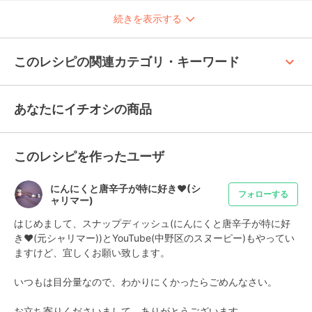
続きを表示する
keyboard_arrow_up
このレシピの関連カテゴリ・キーワード
あなたにイチオシの商品
このレシピを作ったユーザ
にんにくと唐辛子が特に好き❤(シ
フォローする
ャリマー)
はじめまして、スナップディッシュ(にんにくと唐辛子が特に好
き❤️(元シャリマー))とYouTube(中野区のスヌーピー)もやってい
ますけど、宜しくお願い致します。

いつもは目分量なので、わかりにくかったらごめんなさい。

お立ち寄りくださいまして、ありがとうございます。
