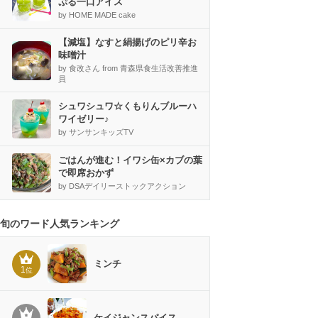
ぷる一口アイス
by HOME MADE cake
【減塩】なすと絹揚げのピリ辛お
味噌汁
by 食改さん from 青森県食生活改善推進
員
シュワシュワ☆くもりんブルーハ
ワイゼリー♪
by サンサンキッズTV
ごはんが進む！イワシ缶×カブの葉
で即席おかず
by DSAデイリーストックアクション
旬のワード人気ランキング
ミンチ
1
位
ケイジャンスパイス