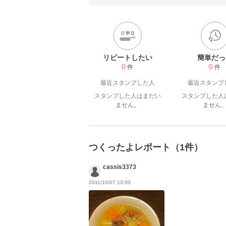
トまでお付き合いください。
リピートしたい
簡単だっ
0
0
件
件
最近スタンプした人
最近スタンプ
スタンプした人はまだい
スタンプした人
ません。
ません
つくったよレポート（1件）
cassis3373
2011/10/07 13:00