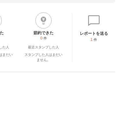
た
節約できた
レポートを送る
0
件
1
件
した人
最近スタンプした人
はまだい
スタンプした人はまだい
。
ません。