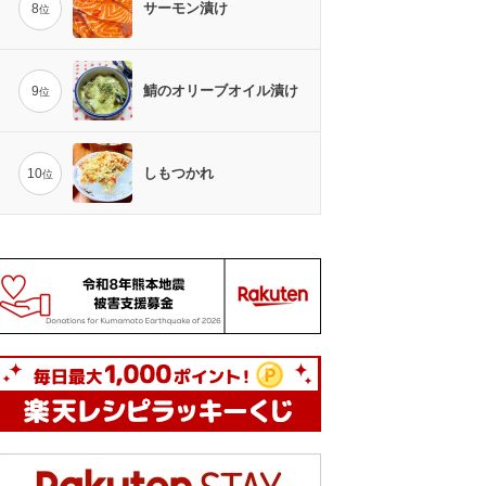
サーモン漬け
8
位
鯖のオリーブオイル漬け
9
位
しもつかれ
10
位