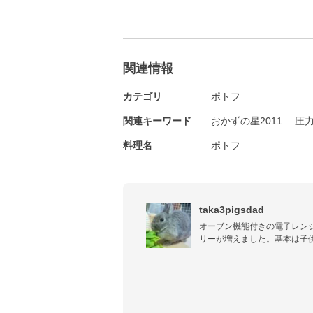
関連情報
カテゴリ
ポトフ
関連キーワード
おかずの星2011
圧
料理名
ポトフ
taka3pigsdad
オーブン機能付きの電子レン
リーが増えました。基本は子
大人も楽しめるものを心掛け
す。簡単に作れて、でも美味
います。常に「もうひと手間
ものから、手がかかるものま
載せますね。おやつから、お