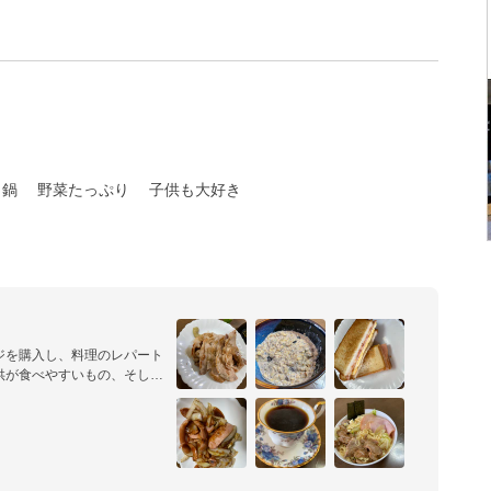
力鍋
野菜たっぷり
子供も大好き
ジを購入し、料理のレパート
供が食べやすいもの、そして
ています。手抜きが多いで
しいものを作ること心がけて
」を意識しています。簡単な
で、美味しく出来たらここに
つまみまで、主食からデザー