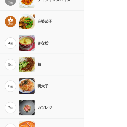
2
位
麻婆茄子
3
位
きな粉
4
位
麺
5
位
明太子
6
位
カツレツ
7
位