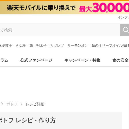
インフ
麻婆茄子
きな粉
麺
明太子
カツレツ
サーモン漬け
鯖のオリーブオイル漬
コラム
公式ファンページ
キャンペーン・特集
食の安全
ポトフ
レシピ詳細
トフ レシピ・作り方