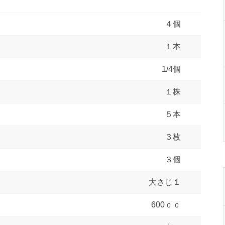
４個
１本
1/4個
１株
５本
３枚
３個
大さじ１
600ｃｃ