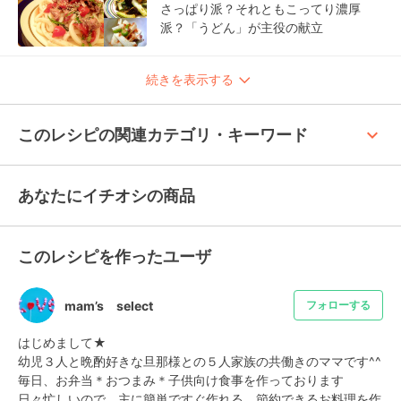
さっぱり派？それともこってり濃厚
派？「うどん」が主役の献立
続きを表示する
keyboard_arrow_up
このレシピの関連カテゴリ・キーワード
あなたにイチオシの商品
このレシピを作ったユーザ
mam’s select
フォローする
はじめまして★

幼児３人と晩酌好きな旦那様との５人家族の共働きのママです^^

毎日、お弁当＊おつまみ＊子供向け食事を作っております

日々忙しいので、主に簡単ですぐ作れる、節約できるお料理を作