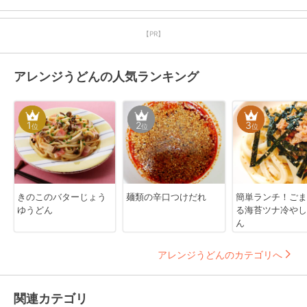
【PR】
アレンジうどんの人気ランキング
1
2
3
位
位
位
きのこのバターじょう
麺類の辛口つけだれ
簡単ランチ！ごま
ゆうどん
る海苔ツナ冷やし
ん
アレンジうどんのカテゴリへ
関連カテゴリ