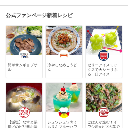
公式ファンページ新着レシピ
簡単サムギョプサ
冷やしなめこうど
ゼリーアイスミッ
ル
ん
クスで★シャリぷ
る一口アイス
【減塩】なすと絹
シュワシュワ☆く
ごはんが進む！イ
揚げのピリ辛お味
もりんブルーハワ
ワシ缶×カブの葉で