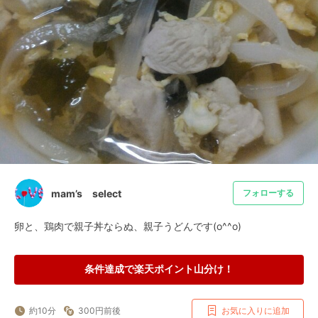
mam’s select
フォローする
卵と、鶏肉で親子丼ならぬ、親子うどんです(o^^o)
条件達成で楽天ポイント山分け！
約10分
300円前後
お気に入りに追加