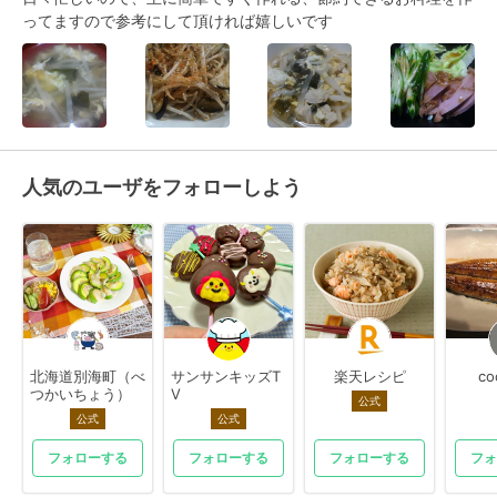
ってますので参考にして頂ければ嬉しいです
人気のユーザをフォローしよう
北海道別海町（べ
サンサンキッズT
楽天レシピ
co
つかいちょう）
V
公式
公式
公式
フォローする
フォローする
フォローする
フォ