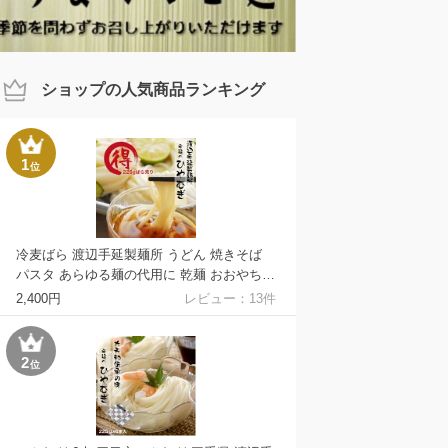
ショップの人気商品ランキング
1
位
冷麦ばら 渡辺手延製麺所 うどん 焼きそば
パスタ あらゆる麺の代用に 乾麺 おおやち
手延べ 冷や麦 金魚印冷麦 製造直売店 自宅
2,400円
レビュー：
13
件
用 ちょっとしたお返し 冷や麦 ひやむぎ お
得品
2
位