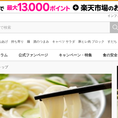
インフ
山あげ
持ち寄り
麺
酒のつまみ
キャベツ サラダ
豚ヒレ肉 ブロック
すだち
コラム
公式ファンページ
キャンペーン・特集
食の安全
トップ