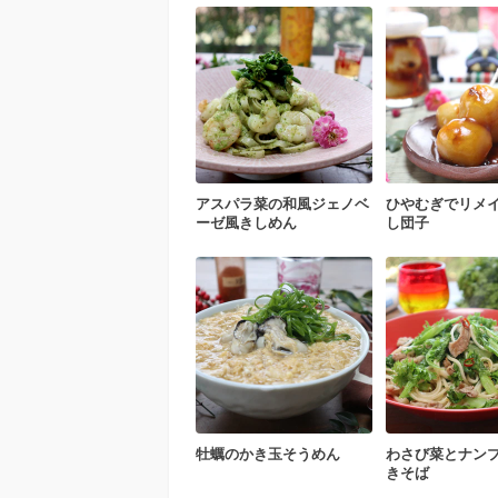
アスパラ菜の和風ジェノベ
ひやむぎでリメ
ーゼ風きしめん
し団子
牡蠣のかき玉そうめん
わさび菜とナン
きそば