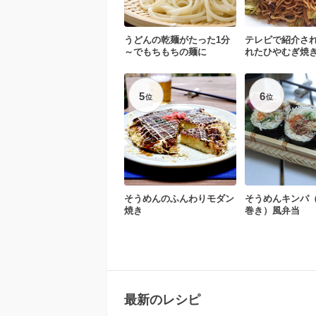
うどんの乾麺がたった1分
テレビで紹介さ
～でもちもちの麺に
れたひやむぎ焼
5
6
位
位
そうめんのふんわりモダン
そうめんキンパ
焼き
巻き）風弁当
最新のレシピ