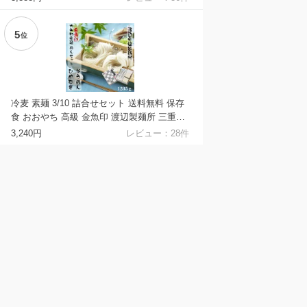
生めん のような おおやち 手延べ 冷麦 金魚
印 製造直売店 大矢知 伝統の味 高級手延麺
5
長期保存食 常温食 無添加 うまくてご麺 um
位
akutegomen
冷麦 素麺 3/10 詰合せセット 送料無料 保存
食 おおやち 高級 金魚印 渡辺製麺所 三重県
特産品
3,240円
レビュー：
28
件