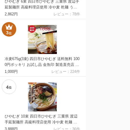
ひやむぎ 6束 四日市ひやむぎ 三重県 渡辺手
延製麺所 高級料理店使用 冷や麦 乾麺 うど
ん 焼きそば パスタ あらゆる麺の代用に 生
2,862円
レビュー：
78
件
めん のような おおやち 手延べ 冷麦 金魚印
製造直売店 大矢知 伝統の味 高級手延麺 長
期保存食 常温食 無添加 うまくてご麺 umak
3
位
utegomen
冷麦675g(3束) 四日市ひやむぎ 送料無料 100
0円ポッキリ お試し品 金魚印 製造直売店 渡
辺手延製麺所 お得 おためし価格 冷や麦 高
1,000円
レビュー：
224
件
級料理店使用 四日市特産品 乾麺 umakutego
men お徳 大矢知 伝統の味 高級手延麺 常温
4
食 乾麺 長期保存食 無添加 うまくてご麺
位
ひやむぎ 10束 四日市ひやむぎ 三重県 渡辺
手延製麺所 高級料理店使用 冷や麦 乾麺 う
どん 焼きそば パスタ あらゆる麺の代用に
3,888円
レビュー：
36
件