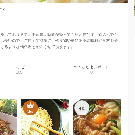
ージ
造をしております。手延麺は時間が経っても殆ど伸びず、煮込んでも
限も長いので、ご自宅で簡単に、残り物や家にある調味料や食材を使
レシピ
つくったよレポート
105
0
4
位
3
位