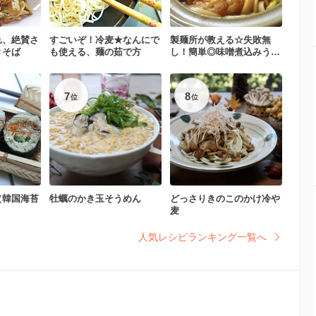
れ、絶賛さ
すごいぞ！冷麦★なんにで
製麺所が教える☆失敗無
きそば
も使える、麺の茹で方
し！簡単◎味噌煮込みうど
ん
7
8
位
位
（韓国海苔
牡蠣のかき玉そうめん
どっさりきのこのかけ冷や
麦
人気レシピランキング一覧へ