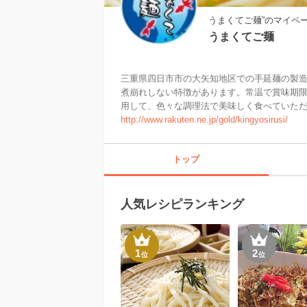
うまくてご麺”のマイペ
うまくてご麺
三重県四日市市の大矢知地区での手延麺の製
煮崩れしない特徴があります。常温で賞味期
http://www.rakuten.ne.jp/gold/kingyosirusi/
トップ
人気レシピランキング
1
2
位
位