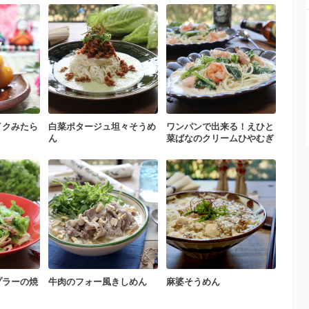
イクみたら
白菜ポタージュ坦々そうめ
ワンパンで出来る！えひと
ん
菜ばなのクリームひやむぎ
プラーの焼
牛肉のフォー風きしめん
麻婆そうめん