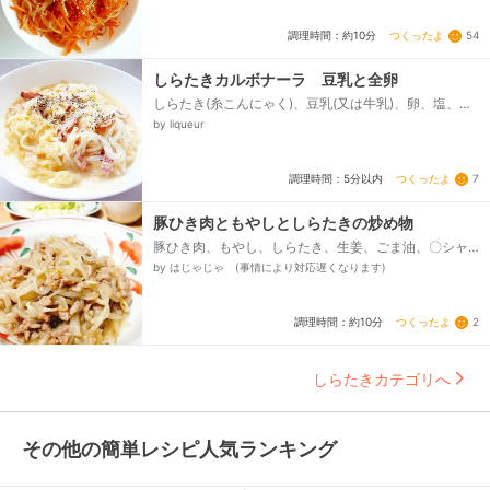
つくったよ
54
調理時間：約10分
しらたきカルボナーラ 豆乳と全卵
しらたき(糸こんにゃく)、豆乳(又は牛乳)、卵、塩、ベ
ーコン、パルメザンチーズ(お好みで)、粗挽き黒胡椒...
by liqueur
つくったよ
7
調理時間：5分以内
豚ひき肉ともやしとしらたきの炒め物
豚ひき肉、もやし、しらたき、生姜、ごま油、〇シャ
ンタン粉末、〇きび砂糖、〇醤油、〇塩、こしょう、
by はじゃじゃ (事情により対応遅くなります)
片栗粉、水...
つくったよ
2
調理時間：約10分
しらたきカテゴリへ
その他の簡単レシピ人気ランキング