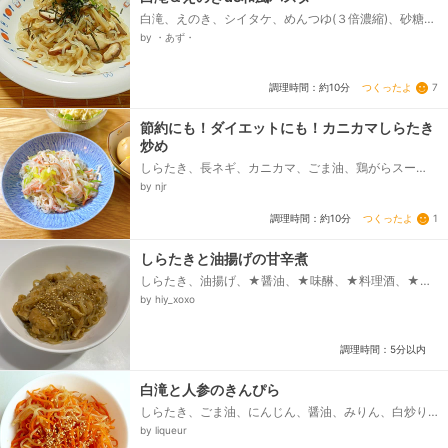
白滝、えのき、シイタケ、めんつゆ(３倍濃縮)、砂糖、
バター、刻みのり、大葉
by ・あず・
つくったよ
7
調理時間：約10分
節約にも！ダイエットにも！カニカマしらたき
炒め
しらたき、長ネギ、カニカマ、ごま油、鶏がらスー
プ 顆粒、黒胡椒
by njr
つくったよ
1
調理時間：約10分
しらたきと油揚げの甘辛煮
しらたき、油揚げ、★醤油、★味醂、★料理酒、★砂
糖、白ゴマ、ごま油
by hiy_xoxo
調理時間：5分以内
白滝と人参のきんぴら
しらたき、ごま油、にんじん、醤油、みりん、白炒り
胡麻
by liqueur