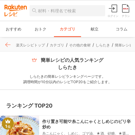
ログイン
チラシ
おすすめ
おトク
カテゴリ
献立
コラム
楽天レシピトップ
カテゴリ
その他の食材
しらたき
簡単レシピの
簡単レシピの人気ランキング
しらたき
しらたきの簡単レシピランキングページです。
調理時間が10分以内のレシピTOP20をご紹介します。
ランキング TOP20
作り置き可能♡糸こんにゃくとしめじのピリ辛
1
炒め
位
糸こんにゃく、しめじ、ゴマ油、★酒、砂糖、★醤