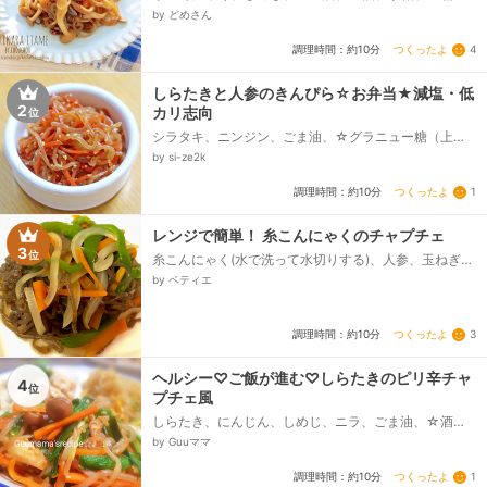
油、お好みで輪切り鷹の爪or輪切り唐辛子
by どめさん
つくったよ
4
調理時間：約10分
しらたきと人参のきんぴら☆お弁当★減塩・低
2
カリ志向
位
シラタキ、ニンジン、ごま油、☆グラニュー糖（上白
糖）、☆本みりん、☆だしわりしょうゆ（醤油）、い
by si-ze2k
りごま...
つくったよ
1
調理時間：約10分
レンジで簡単！ 糸こんにゃくのチャプチェ
3
位
糸こんにゃく(水で洗って水切りする)、人参、玉ねぎ、
ピーマン、☆水、☆砂糖、☆みりん、☆ごま油、☆し
by ペティエ
ょうゆ、☆豆板醤、☆にんにくすりおろし(チューブで
も可)、胡麻(お好みで)...
つくったよ
3
調理時間：約10分
ヘルシー♡ご飯が進む♡しらたきのピリ辛チャ
4
位
プチェ風
しらたき、にんじん、しめじ、ニラ、ごま油、‪☆酒、‪
☆‪鶏がらスープの素、みりん、醤油、‪☆豆板醤、‪☆に
by Guuママ
んにくチューブ、塩、こしょう、白いりごま...
つくったよ
1
調理時間：約10分