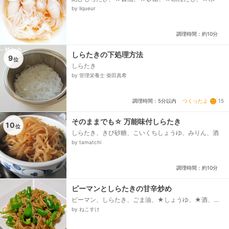
by liqueur
調理時間：約10分
しらたきの下処理方法
9
位
しらたき
by 管理栄養士 柴田真希
つくったよ
15
調理時間：5分以内
そのままでも☆ 万能味付しらたき
10
位
しらたき、きび砂糖、こいくちしょうゆ、みりん、酒
by tamatchi
調理時間：約10分
ピーマンとしらたきの甘辛炒め
ピーマン、しらたき、ごま油、★しょうゆ、★酒、★
みりん、★砂糖、塩、炒りごま、白、ラー油（お好み
by ねこすけ
で）