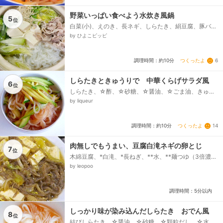
野菜いっぱい食べよう水炊き風鍋
5
位
白菜(小)、えのき、長ネギ、しらたき、絹豆腐、豚バラ
しゃぶしゃぶ用肉、●水、●根こんぶだし(液体)、●鶏
by ひよこピッピ
もも肉(ひと口サイズにカット)、●スライス生姜、《薬
味》、刻みネギ、おろし生姜、ポン酢...
つくったよ
6
調理時間：約10分
しらたきときゅうりで 中華くらげサラダ風
6
位
しらたき、☆酢、☆砂糖、☆醤油、☆ごま油、きゅう
り
by liqueur
つくったよ
14
調理時間：約10分
肉無しでもうまい、豆腐白滝ネギの卵とじ
7
位
木綿豆腐、*白滝、*長ねぎ、**水、**麺つゆ（3倍濃
縮）、**醤油、卵
by leopoo
調理時間：5分以内
しっかり味が染み込んだしらたき おでん風
8
位
結びしらたき、☆醤油、☆砂糖、☆顆粒だし、☆水