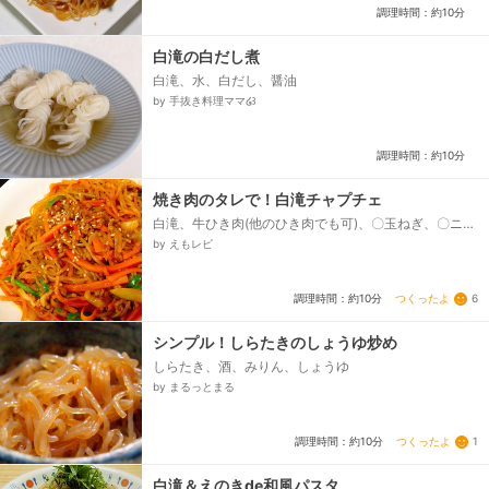
調理時間：約10分
白滝の白だし煮
白滝、水、白だし、醤油
by 手抜き料理ママ‎໒꒱
調理時間：約10分
焼き肉のタレで！白滝チャプチェ
白滝、牛ひき肉(他のひき肉でも可)、〇玉ねぎ、〇ニン
ジン、〇ピーマン、★焼き肉のタレ、★酒、塩胡椒、
by えもレピ
ごま油、ゴマ(飾り)...
つくったよ
6
調理時間：約10分
シンプル！しらたきのしょうゆ炒め
しらたき、酒、みりん、しょうゆ
by まるっとまる
つくったよ
1
調理時間：約10分
白滝＆えのきde和風パスタ