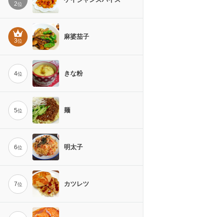
2
位
麻婆茄子
3
位
きな粉
4
位
麺
5
位
明太子
6
位
カツレツ
7
位