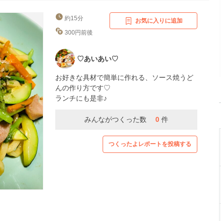
約15分
お気に入りに追加
300円前後
♡あいあい♡
お好きな具材で簡単に作れる、ソース焼うど
んの作り方です♡
ランチにも是非♪
みんながつくった数
0
件
つくったよレポートを投稿する