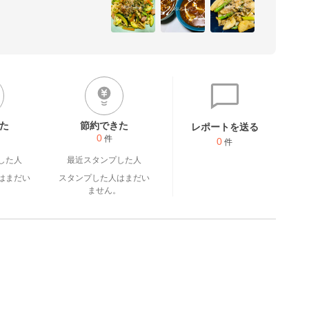
料理を作っていけたら素敵だ
♡

くお休みしますが、つくレポの返
ありがとうございます♡
た
節約できた
レポートを送る
0
件
0
件
した人
最近スタンプした人
はまだい
スタンプした人はまだい
。
ません。