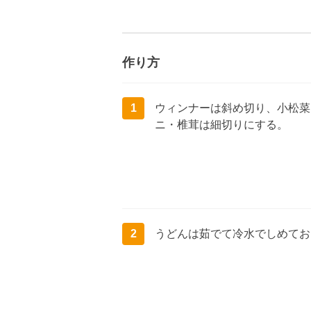
作り方
1
ウィンナーは斜め切り、小松菜
ニ・椎茸は細切りにする。
2
うどんは茹でて冷水でしめてお