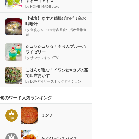
ぷる一口アイス
by HOME MADE cake
【減塩】なすと絹揚げのピリ辛お
味噌汁
by 食改さん from 青森県食生活改善推進
員
シュワシュワ☆くもりんブルーハ
ワイゼリー♪
by サンサンキッズTV
ごはんが進む！イワシ缶×カブの葉
で即席おかず
by DSAデイリーストックアクション
旬のワード人気ランキング
ミンチ
1
位
ケイジャンスパイス