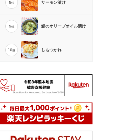
サーモン漬け
8
位
鯖のオリーブオイル漬け
9
位
しもつかれ
10
位