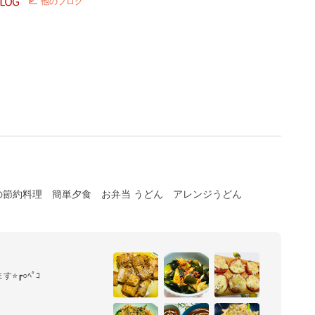
他のブログ
の節約料理
簡単夕食
お弁当 うどん
アレンジうどん
┏○ﾍﾟｺ

´  `*)♪

すが、私のレシピを見て下さ