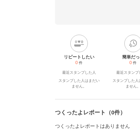
っている方々と一緒に、幸せ
なぁと思っています♡

工程を写真付きで投稿してます
2021.7.1レシピ投稿は暫
信は行っております(≧∇≦)

つくレポとても嬉しいです^^
リピートしたい
簡単だっ
0
0
件
件
最近スタンプした人
最近スタンプ
スタンプした人はまだい
スタンプした人
ません。
ません
つくったよレポート（0件）
つくったよレポートはありません