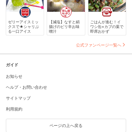
ゼリーアイスミッ
【減塩】なすと絹
ごはんが進む！イ
クスで★シャリぷ
揚げのピリ辛お味
ワシ缶×カブの葉で
る一口アイス
噌汁
即席おかず
公式ファンページ一覧へ
ガイド
お知らせ
ヘルプ・お問い合わせ
サイトマップ
利用規約
ページの上へ戻る