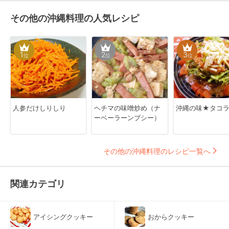
その他の沖縄料理の人気レシピ
1
2
3
位
位
位
人参だけしりしり
ヘチマの味噌炒め（ナ
沖縄の味★タコ
ーベーラーンブシー）
その他の沖縄料理のレシピ一覧へ
関連カテゴリ
アイシングクッキー
おからクッキー