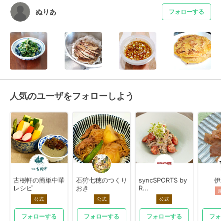
ぬりあ
フォローする
人気のユーザをフォローしよう
古樹軒の簡単中華
石狩七穂のつくり
syncSPORTS by
伊
レシピ
おき
R...
公式
公式
公式
フォローする
フォローする
フォローする
フォ