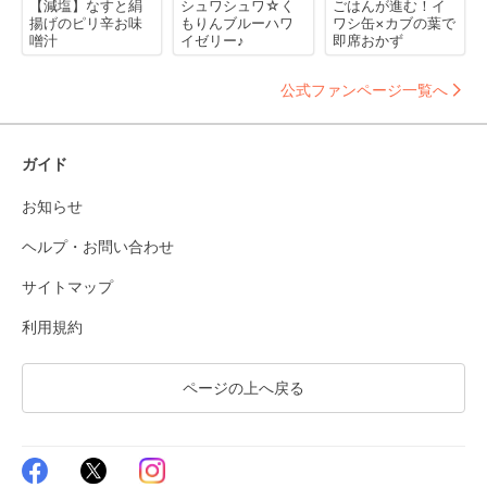
【減塩】なすと絹
シュワシュワ☆く
ごはんが進む！イ
揚げのピリ辛お味
もりんブルーハワ
ワシ缶×カブの葉で
噌汁
イゼリー♪
即席おかず
公式ファンページ一覧へ
ガイド
お知らせ
ヘルプ・お問い合わせ
サイトマップ
利用規約
ページの上へ戻る