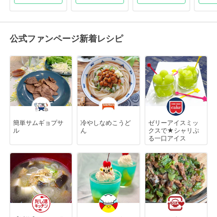
公式ファンページ新着レシピ
簡単サムギョプサ
冷やしなめこうど
ゼリーアイスミッ
ル
ん
クスで★シャリぷ
る一口アイス