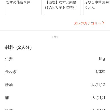
なすの蒲焼き丼
【減塩】なすと絹揚
冷やし中華風 棒
げのピリ辛お味噌汁
うどん
タレのカテゴリへ
【PR】
材料（2人分）
生姜
15g
長ねぎ
1/3本
醤油
大さじ2
酢
大さじ1