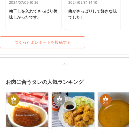
2024/07/09 10:26
2024/05/31 14:10
梅干しを入れてさっぱり美
梅がさっぱりして好きな味
味しかったです♪
でした♪
つくったよレポートを投稿する
【PR】
お肉に合うタレの人気ランキング
1
2
3
位
位
位