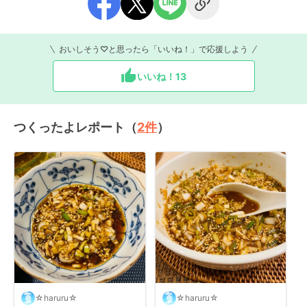
おいしそう♡と思ったら「いいね！」で応援しよう
いいね！
13
つくったよレポート（
2
件
）
☆haruru☆
☆haruru☆