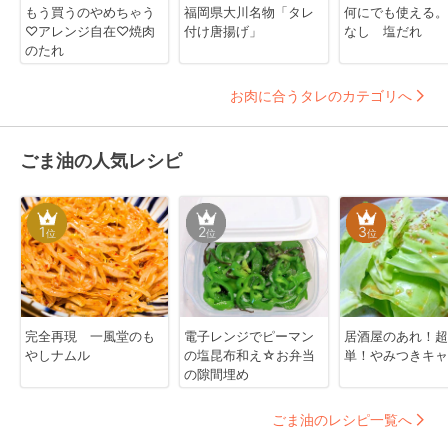
もう買うのやめちゃう
福岡県大川名物「タレ
何にでも使える。
♡アレンジ自在♡焼肉
付け唐揚げ」
なし 塩だれ
のたれ
お肉に合うタレのカテゴリへ
ごま油の人気レシピ
1
2
3
位
位
位
完全再現 一風堂のも
電子レンジでピーマン
居酒屋のあれ！超
やしナムル
の塩昆布和え☆お弁当
単！やみつきキャ
の隙間埋め
ごま油のレシピ一覧へ