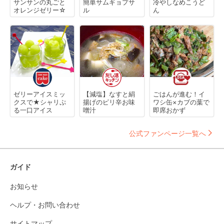
サンサンの丸ごと
簡単サムギョプサ
冷やしなめこうど
オレンジゼリー☆
ル
ん
ゼリーアイスミッ
【減塩】なすと絹
ごはんが進む！イ
クスで★シャリぷ
揚げのピリ辛お味
ワシ缶×カブの葉で
る一口アイス
噌汁
即席おかず
公式ファンページ一覧へ
ガイド
お知らせ
ヘルプ・お問い合わせ
サイトマップ