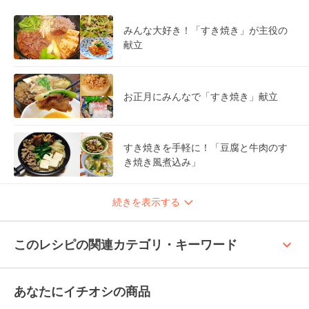
みんな大好き！「すき焼き」が主役の
献立
お正月にみんなで「すき焼き」献立
すき焼きを手軽に！「豆腐と牛肉のす
き焼き風煮込み」
続きを表示する
keyboard_arrow_up
このレシピの関連カテゴリ・キーワード
あなたにイチオシの商品