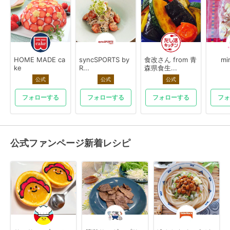
HOME MADE ca
syncSPORTS by
食改さん from 青
mi
ke
R...
森県食生...
公式
公式
公式
フォローする
フォローする
フォローする
フォ
公式ファンページ新着レシピ