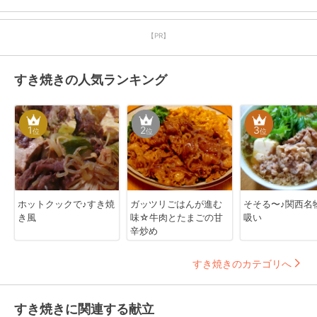
【PR】
すき焼きの人気ランキング
1
2
3
位
位
位
ホットクックで♪すき焼
ガッツリごはんが進む
そそる〜♪関西名
き風
味☆牛肉とたまごの甘
吸い
辛炒め
すき焼きのカテゴリへ
すき焼きに関連する献立