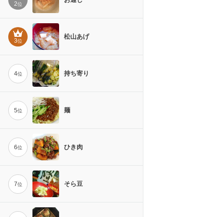
2
位
松山あげ
3
位
持ち寄り
4
位
麺
5
位
ひき肉
6
位
そら豆
7
位