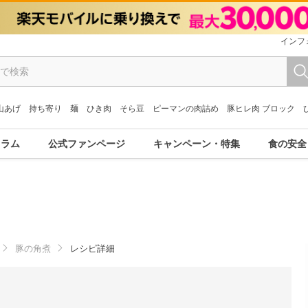
インフ
山あげ
持ち寄り
麺
ひき肉
そら豆
ピーマンの肉詰め
豚ヒレ肉 ブロック
コラム
公式ファンページ
キャンペーン・特集
食の安全
豚の角煮
レシピ詳細