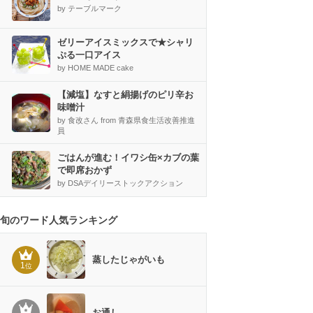
by テーブルマーク
ゼリーアイスミックスで★シャリ
ぷる一口アイス
by HOME MADE cake
【減塩】なすと絹揚げのピリ辛お
味噌汁
by 食改さん from 青森県食生活改善推進
員
ごはんが進む！イワシ缶×カブの葉
で即席おかず
by DSAデイリーストックアクション
旬のワード人気ランキング
蒸したじゃがいも
1
位
お通し