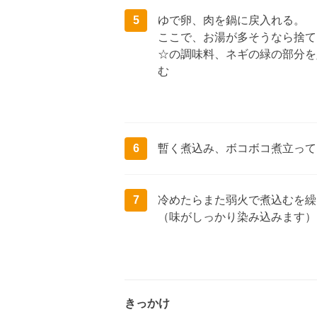
5
ゆで卵、肉を鍋に戻入れる。
ここで、お湯が多そうなら捨て
☆の調味料、ネギの緑の部分を
む
6
暫く煮込み、ボコボコ煮立って
7
冷めたらまた弱火で煮込むを繰
（味がしっかり染み込みます）
きっかけ