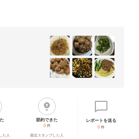
た
節約できた
レポートを送る
0
件
0
件
した人
最近スタンプした人