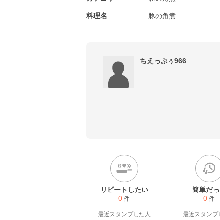
料理名
豚の角煮
ちえっぷぅ966
リピートしたい
簡単だっ
0
0
件
件
最近スタンプした人
最近スタンプ