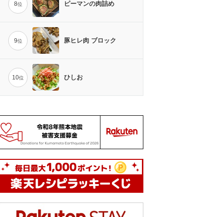
ピーマンの肉詰め
8
位
豚ヒレ肉 ブロック
9
位
ひしお
10
位