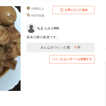
1時間以上
お気に入りに追加
500円前後
ちえっぷぅ966
基本の豚の角煮です。
みんながつくった数
0
件
つくったよレポートを投稿する