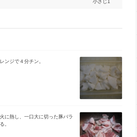
小さじ1
レンジで４分チン。
火に熱し、一口大に切った豚バラ
る。