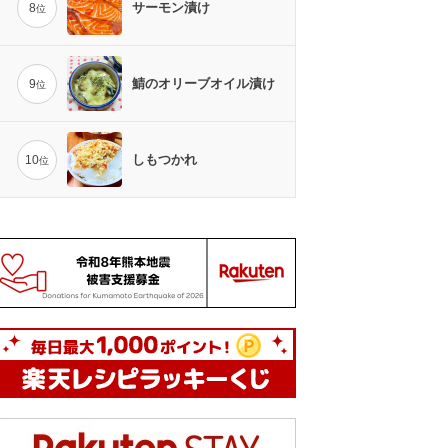
サーモン漬け
8
位
鯖のオリーブオイル漬け
9
位
しもつかれ
10
位