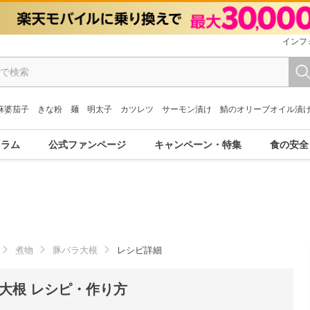
インフ
麻婆茄子
きな粉
麺
明太子
カツレツ
サーモン漬け
鯖のオリーブオイル漬
コラム
公式ファンページ
キャンペーン・特集
食の安全
煮物
豚バラ大根
レシピ詳細
大根 レシピ・作り方