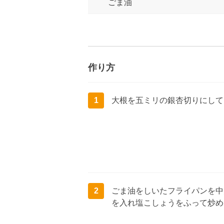
ごま油
作り方
1
大根を五ミリの銀杏切りにして
2
ごま油をしいたフライパンを中
を入れ塩こしょうをふって炒め