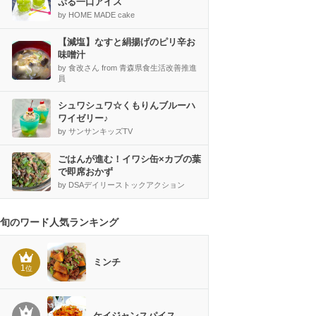
ぷる一口アイス
by HOME MADE cake
【減塩】なすと絹揚げのピリ辛お
味噌汁
by 食改さん from 青森県食生活改善推進
員
シュワシュワ☆くもりんブルーハ
ワイゼリー♪
by サンサンキッズTV
ごはんが進む！イワシ缶×カブの葉
で即席おかず
by DSAデイリーストックアクション
旬のワード人気ランキング
ミンチ
1
位
ケイジャンスパイス