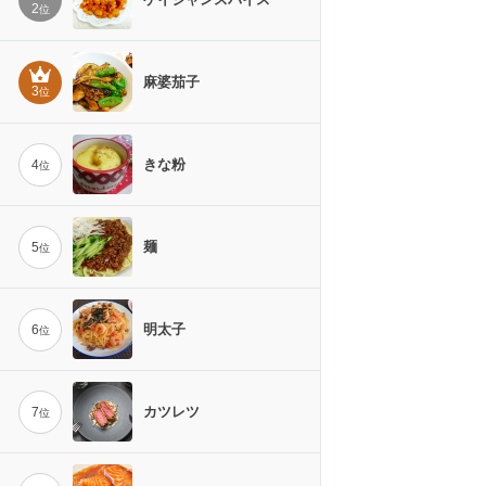
2
位
麻婆茄子
3
位
きな粉
4
位
麺
5
位
明太子
6
位
カツレツ
7
位