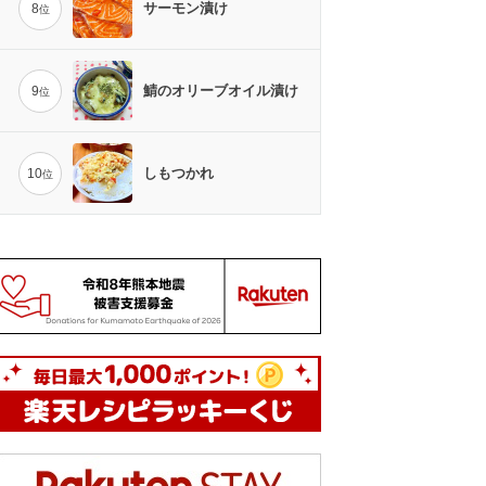
サーモン漬け
8
位
鯖のオリーブオイル漬け
9
位
しもつかれ
10
位