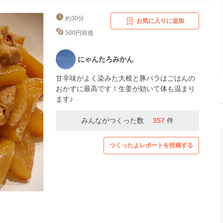
約30分
お気に入りに追加
500円前後
にゃんたろみかん
甘辛味がよく染みた大根と豚バラはごはんの
おかずに最高です！生姜が効いて体も温まり
ます♪
みんながつくった数
357
件
つくったよレポートを投稿する