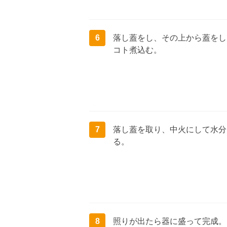
6
落し蓋をし、その上から蓋をし
コト煮込む。
7
落し蓋を取り、中火にして水分
る。
8
照りが出たら器に盛って完成。