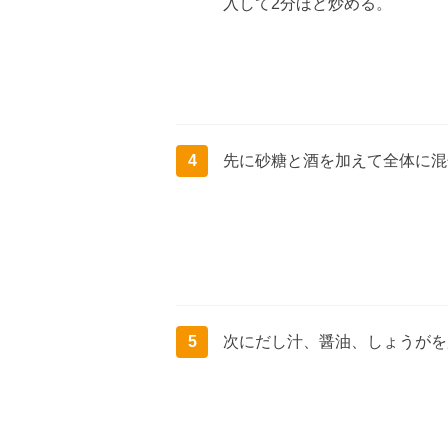
入して2分ほど炒める。
4
先に砂糖と酒を加えて全体に混
5
次にだし汁、醤油、しょうがを