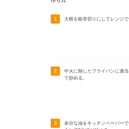
作り方
1
大根を銀杏切りにしてレンジで
2
中火に熱したフライパンに適当
て炒める。
3
余分な油をキッチンペーパーで