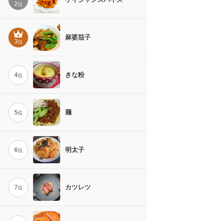
2
位
麻婆茄子
3
位
きな粉
4
位
麺
5
位
明太子
6
位
カツレツ
7
位