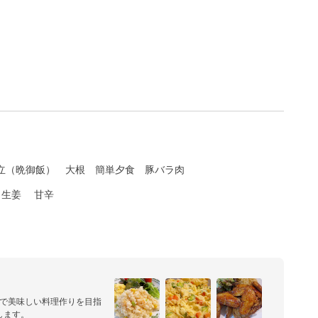
立（晩御飯）
大根
簡単夕食
豚バラ肉
生姜
甘辛
♪
単で美味しい料理作りを目指
します。