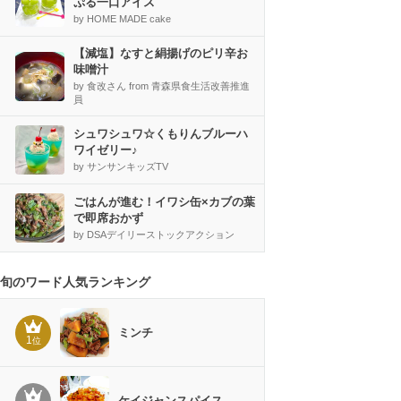
ぷる一口アイス
by HOME MADE cake
【減塩】なすと絹揚げのピリ辛お
味噌汁
by 食改さん from 青森県食生活改善推進
員
シュワシュワ☆くもりんブルーハ
ワイゼリー♪
by サンサンキッズTV
ごはんが進む！イワシ缶×カブの葉
で即席おかず
by DSAデイリーストックアクション
旬のワード人気ランキング
ミンチ
1
位
ケイジャンスパイス