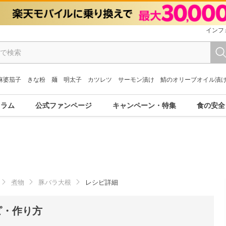
インフ
麻婆茄子
きな粉
麺
明太子
カツレツ
サーモン漬け
鯖のオリーブオイル漬
コラム
公式ファンページ
キャンペーン・特集
食の安全
煮物
豚バラ大根
レシピ詳細
ピ・作り方