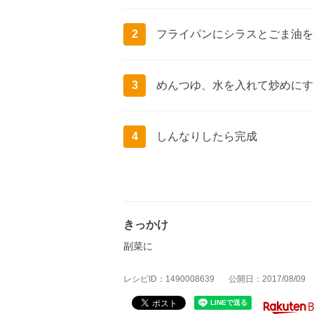
2
フライパンにシラスとごま油を
3
めんつゆ、水を入れて炒めにす
4
しんなりしたら完成
きっかけ
副菜に
レシピID：1490008639
公開日：2017/08/09