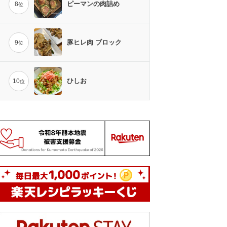
ピーマンの肉詰め
8
位
豚ヒレ肉 ブロック
9
位
ひしお
10
位