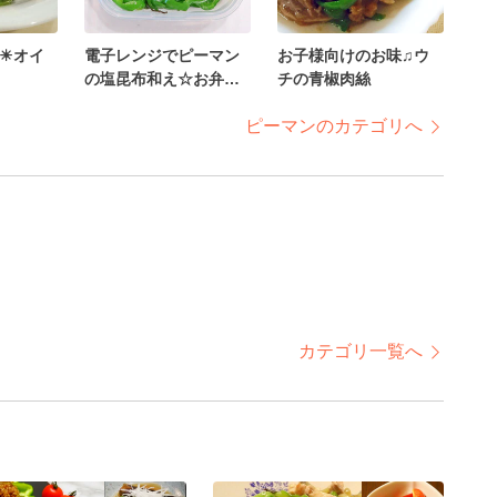
☀オイ
電子レンジでピーマン
お子様向けのお味♫ウ
の塩昆布和え☆お弁当
チの青椒肉絲
の隙間埋め
ピーマンのカテゴリへ
カテゴリ一覧へ