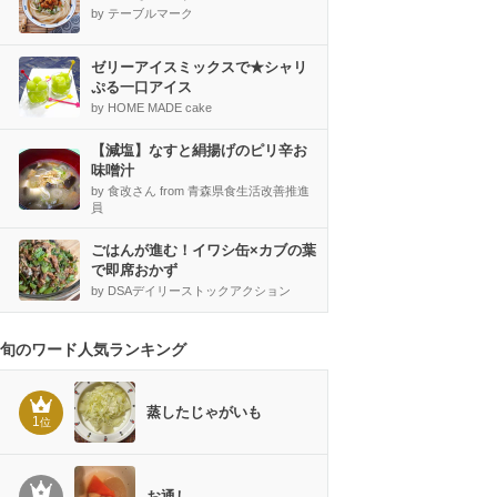
by テーブルマーク
ゼリーアイスミックスで★シャリ
ぷる一口アイス
by HOME MADE cake
【減塩】なすと絹揚げのピリ辛お
味噌汁
by 食改さん from 青森県食生活改善推進
員
ごはんが進む！イワシ缶×カブの葉
で即席おかず
by DSAデイリーストックアクション
旬のワード人気ランキング
蒸したじゃがいも
1
位
お通し