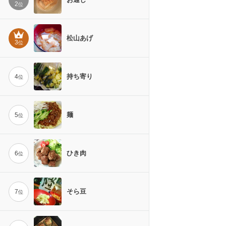
2
位
松山あげ
3
位
持ち寄り
4
位
麺
5
位
ひき肉
6
位
そら豆
7
位