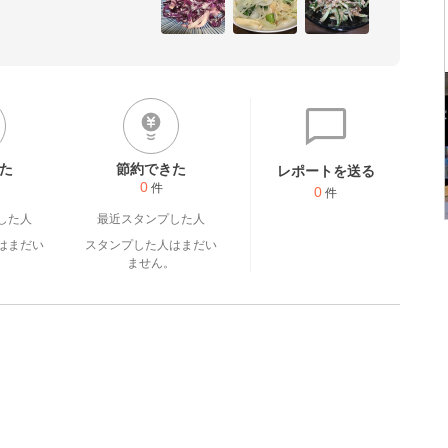
下さい！
た
節約できた
レポートを送る
0
件
0
件
した人
最近スタンプした人
はまだい
スタンプした人はまだい
。
ません。