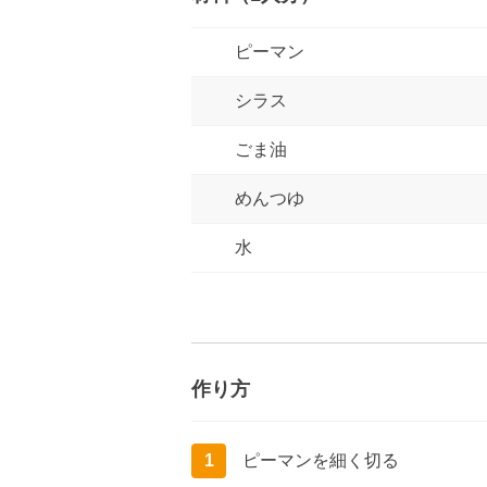
ピーマン
シラス
ごま油
めんつゆ
水
作り方
1
ピーマンを細く切る