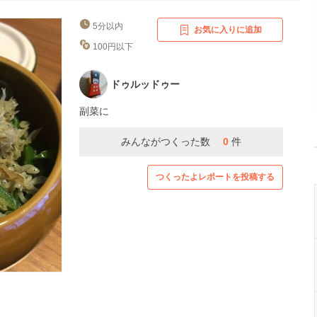
5分以内
お気に入りに追加
100円以下
ドゥルッドゥー
副菜に
みんながつくった数
0
件
つくったよレポートを投稿する