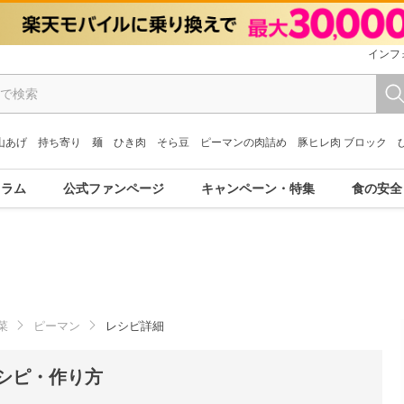
インフ
山あげ
持ち寄り
麺
ひき肉
そら豆
ピーマンの肉詰め
豚ヒレ肉 ブロック
コラム
公式ファンページ
キャンペーン・特集
食の安全
菜
ピーマン
レシピ詳細
シピ・作り方