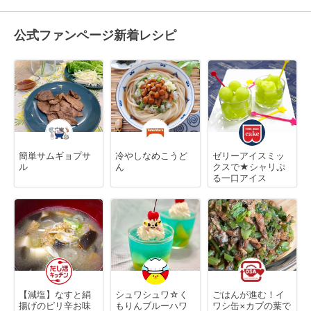
公式ファンページ新着レシピ
簡単サムギョプサ
冷やしなめこうど
ゼリーアイスミッ
ル
ん
クスで★シャリぷ
る一口アイス
【減塩】なすと絹
シュワシュワ☆く
ごはんが進む！イ
揚げのピリ辛お味
もりんブルーハワ
ワシ缶×カブの葉で