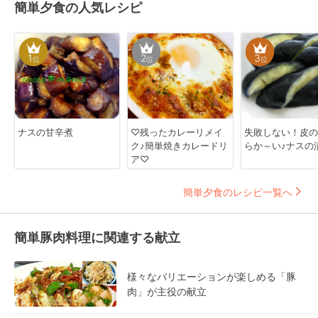
簡単夕食の人気レシピ
1
2
3
位
位
位
ナスの甘辛煮
♡残ったカレーリメイ
失敗しない！皮の
ク♪簡単焼きカレードリ
らか～い♪ナスの
ア♡
簡単夕食のレシピ一覧へ
簡単豚肉料理に関連する献立
様々なバリエーションが楽しめる「豚
肉」が主役の献立