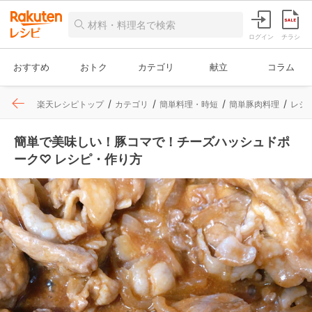
ログイン
チラシ
おすすめ
おトク
カテゴリ
献立
コラム
楽天レシピトップ
カテゴリ
簡単料理・時短
簡単豚肉料理
レシ
簡単で美味しい！豚コマで！チーズハッシュドポ
ーク♡ レシピ・作り方