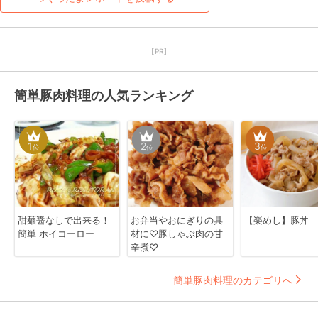
【PR】
簡単豚肉料理の人気ランキング
1
2
3
位
位
位
甜麺醤なしで出来る！
お弁当やおにぎりの具
【楽めし】豚丼
簡単 ホイコーロー
材に♡豚しゃぶ肉の甘
辛煮♡
簡単豚肉料理のカテゴリへ