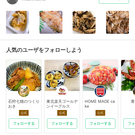
人気のユーザをフォローしよう
石狩七穂のつくり
東北楽天ゴールデ
HOME MADE ca
青
おき
ンイーグルス
ke
公式
公式
公式
フォローする
フォローする
フォローする
フォ