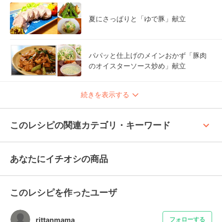
夏にさっぱりと「ゆで豚」献立
パパッと仕上げのメインおかず「豚肉
のオイスターソース炒め」献立
続きを表示する
keyboard_arrow_up
このレシピの関連カテゴリ・キーワード
あなたにイチオシの商品
このレシピを作ったユーザ
rittanmama
フォローする