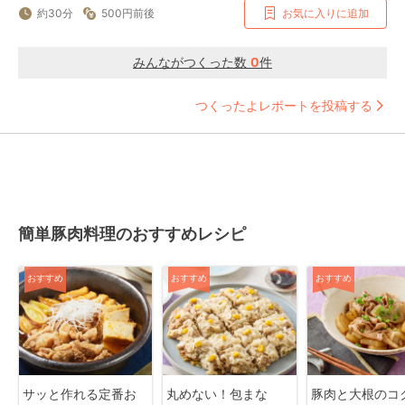
約30分
500円前後
お気に入りに追加
みんながつくった数
0
件
つくったよレポートを投稿する
簡単豚肉料理のおすすめレシピ
おすすめ
おすすめ
おすすめ
サッと作れる定番お
丸めない！包まな
豚肉と大根のコ