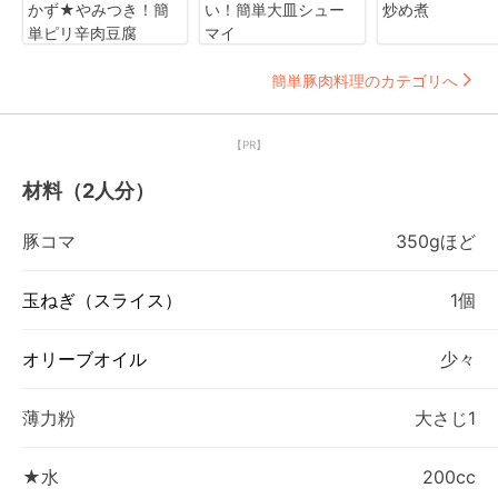
かず★やみつき！簡
い！簡単大皿シュー
炒め煮
単ピリ辛肉豆腐
マイ
簡単豚肉料理のカテゴリへ
【PR】
材料（2人分）
豚コマ
350gほど
玉ねぎ（スライス）
1個
オリーブオイル
少々
薄力粉
大さじ1
★水
200cc