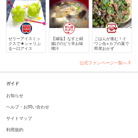
ゼリーアイスミッ
【減塩】なすと絹
ごはんが進む！イ
クスで★シャリぷ
揚げのピリ辛お味
ワシ缶×カブの葉で
る一口アイス
噌汁
即席おかず
公式ファンページ一覧へ
ガイド
お知らせ
ヘルプ・お問い合わせ
サイトマップ
利用規約