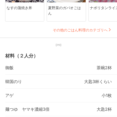
なすの蒲焼き丼
夏野菜のガパオごは
ナポリタンライ
ん
その他のごはん料理のカテゴリへ
【PR】
材料（２人分）
御飯
茶碗2杯
韓国のり
大匙3杯くらい
アゲ
小1枚
麺つゆ ヤマキ濃縮3倍
大匙2杯