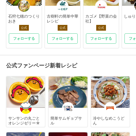
石狩七穂のつくり
古樹軒の簡単中華
カゴメ【野菜の会
しゅり
おき
レシピ
社】
公式
公式
公式
フォローする
フォローする
フォローする
フォ
公式ファンページ新着レシピ
サンサンの丸ごと
簡単サムギョプサ
冷やしなめこうど
オレンジゼリー☆
ル
ん