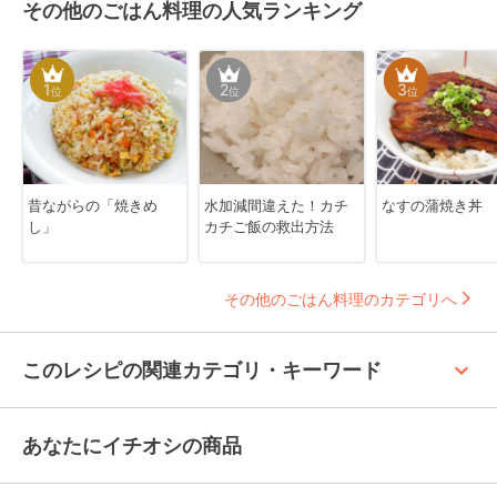
その他のごはん料理の人気ランキング
1
2
3
位
位
位
昔ながらの「焼きめ
水加減間違えた！カチ
なすの蒲焼き丼
し」
カチご飯の救出方法
その他のごはん料理のカテゴリへ
keyboard_arrow_up
このレシピの関連カテゴリ・キーワード
あなたにイチオシの商品