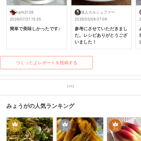
kami2138
達人カルシュファー
2026/07/21 15:35
2026/05/08 07:09
簡単で美味しかったです♪
参考にさせていただきまし
た。レシピありがとうござ
いました！
つくったよレポートを投稿する
【PR】
みょうがの人気ランキング
1
2
3
位
位
位