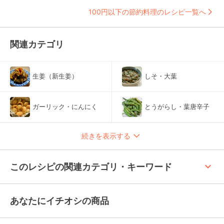
100円以下の節約料理のレシピ一覧へ
関連カテゴリ
生姜（新生姜）
しそ・大葉
ガーリック・にんにく
とうがらし・葉唐辛子
続きを表示する
keyboard_arrow_up
このレシピの関連カテゴリ・キーワード
あなたにイチオシの商品