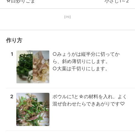
☆白炒りごま
小さじ1～2
【PR】
作り方
1
○みょうがは縦半分に切ってか
ら、斜め薄切りにします。

○大葉は千切りにします。
2
ボウルに1と☆の材料を入れ、よく
混ぜ合わせたらできあがりです♡