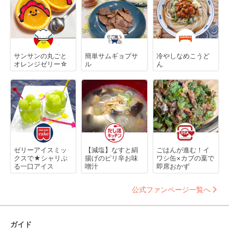
サンサンの丸ごと
簡単サムギョプサ
冷やしなめこうど
オレンジゼリー☆
ル
ん
ゼリーアイスミッ
【減塩】なすと絹
ごはんが進む！イ
クスで★シャリぷ
揚げのピリ辛お味
ワシ缶×カブの葉で
る一口アイス
噌汁
即席おかず
公式ファンページ一覧へ
ガイド