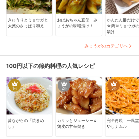
きゅうりとミョウガと
おばあちゃん直伝 み
かんたん酢だけで
大葉のさっぱり和え
ょうがの味噌漬け！
☆簡単ミョウガ
漬け
みょうがのカテゴリへ
100円以下の節約料理の人気レシピ
1
2
3
位
位
位
昔ながらの「焼きめ
カリッとジューシー♫
完全再現 一風堂
し」
鶏皮の甘辛焼き
やしナムル