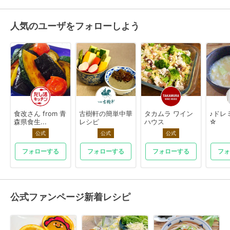
人気のユーザをフォローしよう
食改さん from 青
古樹軒の簡単中華
タカムラ ワイン
♪ドレミ
森県食生...
レシピ
ハウス
☆
公式
公式
公式
フォローする
フォローする
フォローする
フォ
公式ファンページ新着レシピ