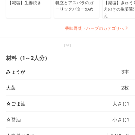
【減塩】生姜焼き
帆立とアスパラのガ
【減塩】きゅう
ーリックバター炒め
えのきの生姜醤
え
香味野菜・ハーブのカテゴリへ
【PR】
材料（1～2人分）
みょうが
3本
大葉
2枚
☆ごま油
大さじ1
☆醤油
小さじ1