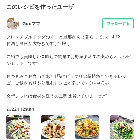
このレシピを作ったユーザ
Guuママ
フォローする
フレンチブルドッグのぐーと旦那さんと暮らしています♡

お酒と白飯が大好きです( *´艸`)

節約でも美味しい❣時短で簡単❣お野菜多め❣の褒められレシピ
がモットーです♡

おつまみ＊お弁当＊あと1品にピッタリの超特急でできるレシ
ピ、ご飯がもりもり進むレシピが多いです(๑•̀ㅂ•́)و✧

☆*°レシピは食材を洗うの工程は省いています✩.*˚

2022.1.12start