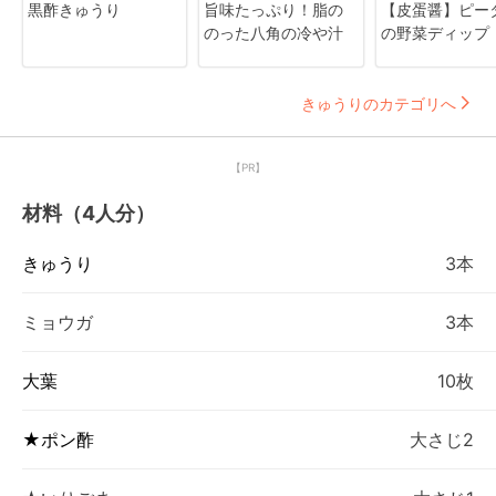
黒酢きゅうり
旨味たっぷり！脂の
【皮蛋醤】ピー
のった八角の冷や汁
の野菜ディップ
きゅうりのカテゴリへ
【PR】
材料（4人分）
きゅうり
3本
ミョウガ
3本
大葉
10枚
★ポン酢
大さじ2