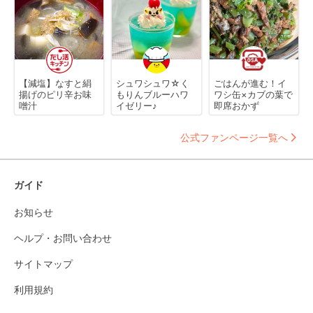
【減塩】なすと絹
シュワシュワ☆く
ごはんが進む！イ
揚げのピリ辛お味
もりんブルーハワ
ワシ缶×カブの葉で
噌汁
イゼリー♪
即席おかず
公式ファンページ一覧へ
ガイド
お知らせ
ヘルプ・お問い合わせ
サイトマップ
利用規約