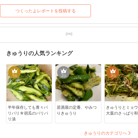
みょうがも大葉もポン酢も
単体でそれぞれ好きなの
つくったよレポートを投稿する
で、すごく美味しかったで
す。
【PR】
きゅうりの人気ランキング
1
2
3
位
位
位
半年保存しても青々パ
居酒屋の定番、やみつ
きゅうりとミョウ
リパリ☆胡瓜のパリパ
りきゅうり
大葉のさっぱり和
リ漬
きゅうりのカテゴリへ