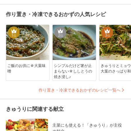
作り置き・冷凍できるおかずの人気レシピ
1
2
3
位
位
位
ご飯のお供に☆大葉味
シンプルだけど箸が止
きゅうりとミョウ
噌
まらない☆ししとうの
大葉のさっぱり和
焼き浸し♪
作り置き・冷凍できるおかずのレシピ一覧へ
きゅうりに関連する献立
主菜にも使える！「きゅうり」が主役