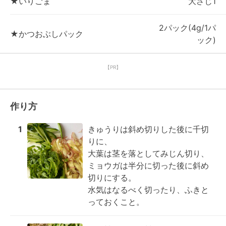
★いりごま
大さじ1
2パック(4g/1パ
★かつおぶしパック
ック)
【PR】
作り方
1
きゅうりは斜め切りした後に千切
りに、

大葉は茎を落としてみじん切り、

ミョウガは半分に切った後に斜め
切りにする。

水気はなるべく切ったり、ふきと
っておくこと。