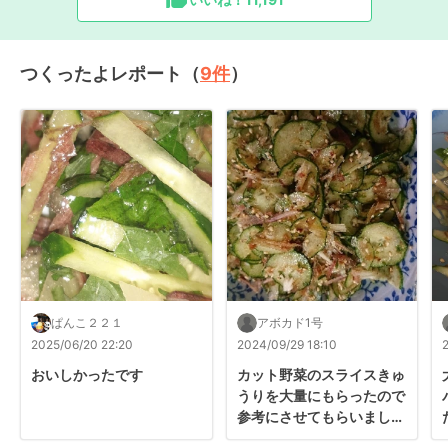
つくったよレポート（
9
件
）
ぱんこ２２１
アボカド1号
2025/06/20 22:20
2024/09/29 18:10
おいしかったです
カット野菜のスライスきゅ
うりを大量にもらったので
参考にさせてもらいまし
た。
