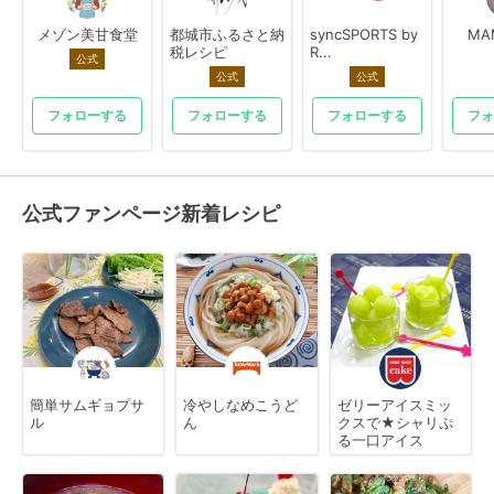
メゾン美甘食堂
都城市ふるさと納
syncSPORTS by
MA
税レシピ
R...
公式
公式
公式
フォローする
フォローする
フォローする
フォ
公式ファンページ新着レシピ
簡単サムギョプサ
冷やしなめこうど
ゼリーアイスミッ
ル
ん
クスで★シャリぷ
る一口アイス