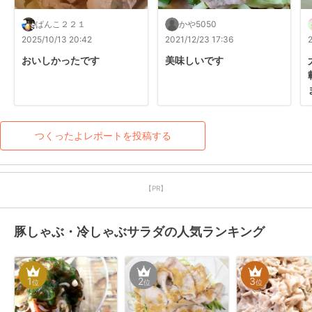
ぱんこ２２１
かや5050
2025/10/13 20:42
2021/12/23 17:36
おいしかったです
美味しいです
つくったよレポートを投稿する
【PR】
豚しゃぶ・冷しゃぶサラダの人気ランキング
1
2
3
位
位
位