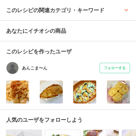
keyboard_arrow_up
このレシピの関連カテゴリ・キーワード
あなたにイチオシの商品
このレシピを作ったユーザ
あんこま〜ん
フォローする
人気のユーザをフォローしよう