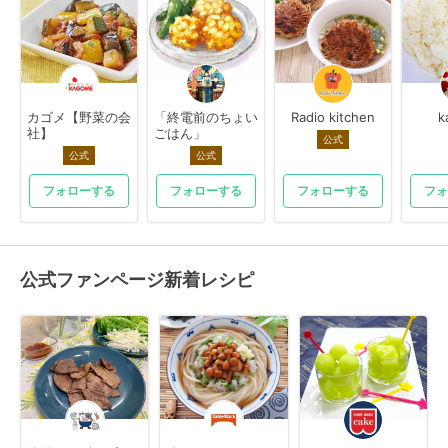
カゴメ【野菜の会
「終電前のちょい
Radio kitchen
k
社】
ごはん」
公式
公式
公式
フォローする
フォローする
フォローする
フォ
公式ファンページ新着レシピ