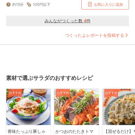
約15分
100円以下
お気に入りに追加
みんながつくった数
4
件
つくったよレポートを投稿する
素材で選ぶサラダのおすすめレシピ
おすすめ
おすすめ
おすすめ
香味たっぷり豚しゃ
かつおのたたきトマ
【混ぜるだけ】