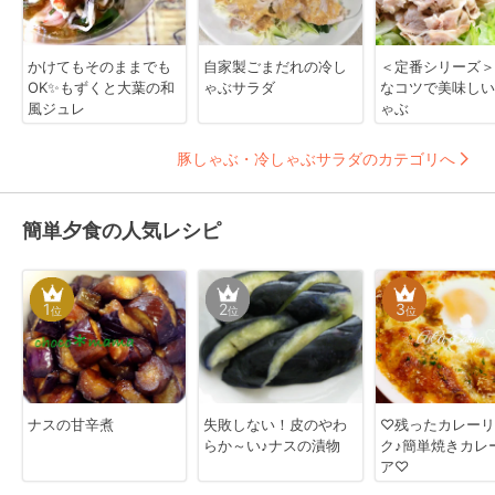
かけてもそのままでも
自家製ごまだれの冷し
＜定番シリーズ＞
OK✨もずくと大葉の和
ゃぶサラダ
なコツで美味しい
風ジュレ
ゃぶ
豚しゃぶ・冷しゃぶサラダのカテゴリへ
簡単夕食の人気レシピ
1
2
3
位
位
位
ナスの甘辛煮
失敗しない！皮のやわ
♡残ったカレーリ
らか～い♪ナスの漬物
ク♪簡単焼きカレ
ア♡