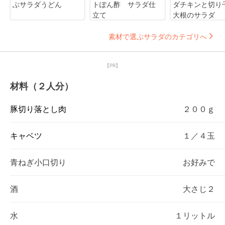
ぶサラダうどん
トぽん酢 サラダ仕
ダチキンと切り
立て
大根のサラダ
素材で選ぶサラダのカテゴリへ
【PR】
材料（２人分）
豚切り落とし肉
２００ｇ
キャベツ
１／４玉
青ねぎ小口切り
お好みで
酒
大さじ２
水
１リットル