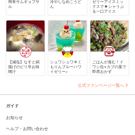
簡単サムギョプサ
冷やしなめこうど
ゼリーアイスミッ
ル
ん
クスで★シャリぷ
る一口アイス
【減塩】なすと絹
シュワシュワ☆く
ごはんが進む！イ
揚げのピリ辛お味
もりんブルーハワ
ワシ缶×カブの葉で
噌汁
イゼリー♪
即席おかず
公式ファンページ一覧へ
ガイド
お知らせ
ヘルプ・お問い合わせ