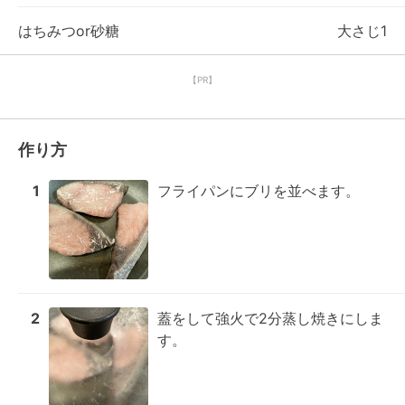
はちみつor砂糖
大さじ1
【PR】
作り方
1
フライパンにブリを並べます。
2
蓋をして強火で2分蒸し焼きにしま
す。