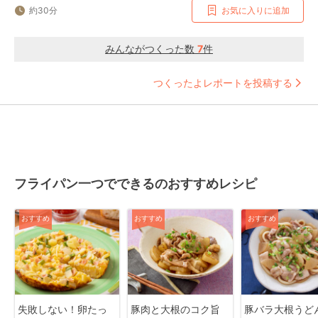
約30分
お気に入りに追加
みんながつくった数
7
件
つくったよレポートを投稿する
フライパン一つでできるのおすすめレシピ
おすすめ
おすすめ
おすすめ
失敗しない！卵たっ
豚肉と大根のコク旨
豚バラ大根うど