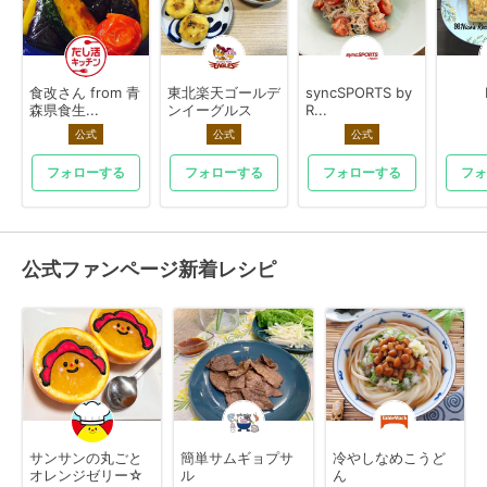
食改さん from 青
東北楽天ゴールデ
syncSPORTS by
森県食生...
ンイーグルス
R...
公式
公式
公式
フォローする
フォローする
フォローする
フォ
公式ファンページ新着レシピ
サンサンの丸ごと
簡単サムギョプサ
冷やしなめこうど
オレンジゼリー☆
ル
ん