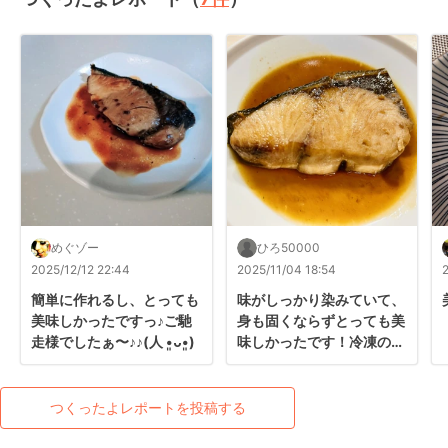
めぐゾー
ひろ50000
2025/12/12 22:44
2025/11/04 18:54
簡単に作れるし、とっても
味がしっかり染みていて、
美味しかったですっ♪ご馳
身も固くならずとっても美
走様でしたぁ〜♪♪(⁠人⁠ ⁠•͈⁠ᴗ⁠•͈⁠)
味しかったです！冷凍のブ
リからこんなに簡単に美味
しく作れるなんて凄い！
つくったよレポートを投稿する