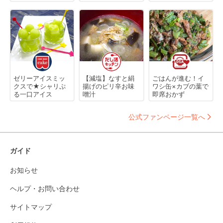
ゼリーアイスミッ
【減塩】なすと絹
ごはんが進む！イ
クスで★シャリぷ
揚げのピリ辛お味
ワシ缶×カブの葉で
る一口アイス
噌汁
即席おかず
公式ファンページ一覧へ
ガイド
お知らせ
ヘルプ・お問い合わせ
サイトマップ