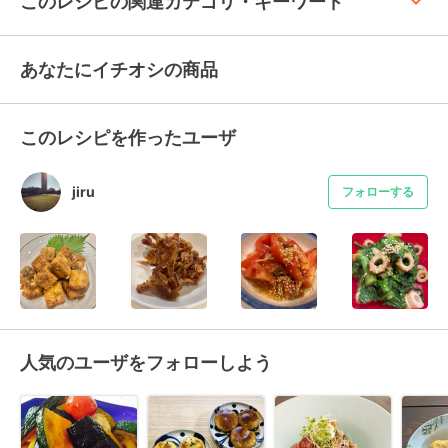
keyboard_arrow_up
このレシピの関連カテゴリ・キーワード
あなたにイチオシの商品
このレシピを作ったユーザ
jiru
フォローする
人気のユーザをフォローしよう