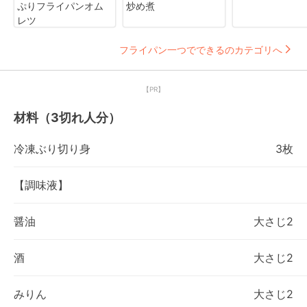
ぷりフライパンオム
炒め煮
レツ
フライパン一つでできるのカテゴリへ
【PR】
材料（3切れ人分）
冷凍ぶり切り身
3枚
【調味液】
醤油
大さじ2
酒
大さじ2
みりん
大さじ2