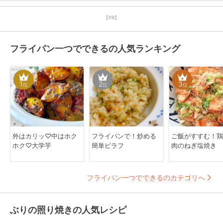
【PR】
フライパン一つでできるの人気ランキング
1
2
3
位
位
位
外はカリッ♡中はホク
フライパンで！炒める
ご飯がすすむ！鶏
ホク♡大学芋
簡単ピラフ
肉のねぎ塩焼き
フライパン一つでできるのカテゴリへ
ぶりの照り焼きの人気レシピ