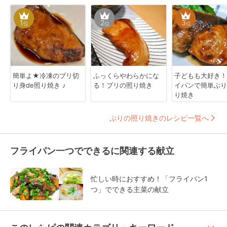
1
2
3
位
位
位
簡単よ★冷凍のブリ切
ふっくらやわらかにな
子どもも大好き！
り身de照り焼き ♪
る！ブリの照り焼き
イパンで簡単ぶり
り焼き
ぶりの照り焼きのレシピ一覧へ
フライパン一つでできるに関連する献立
忙しい時におすすめ！「フライパン1
つ」でできる主菜の献立