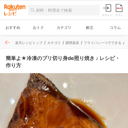
ログイン
チラシ
おすすめ
おトク
カテゴリ
献立
コラム
楽天レシピトップ
カテゴリ
調理器具
フライパン一つでできる
簡単よ★冷凍のブリ切り身de照り焼き ♪ レシピ・
作り方