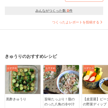
みんながつくった数
0
件
つくったよレポートを投稿する
きゅうりのおすすめレシピ
おすすめ
おすすめ
おすすめ
黒酢きゅうり
旨味たっぷり！脂の
【皮蛋醤】ピー
のった八角の冷や汁
の野菜ディップ