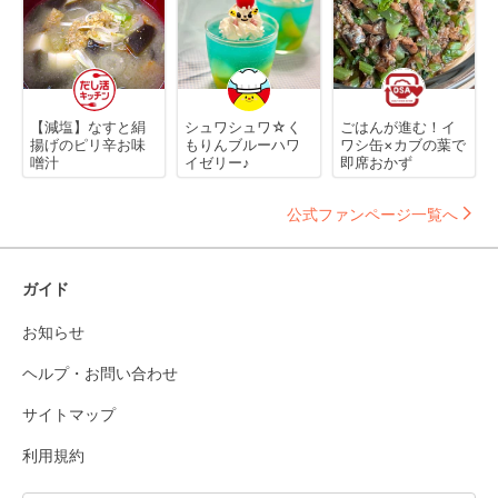
【減塩】なすと絹
シュワシュワ☆く
ごはんが進む！イ
揚げのピリ辛お味
もりんブルーハワ
ワシ缶×カブの葉で
噌汁
イゼリー♪
即席おかず
公式ファンページ一覧へ
ガイド
お知らせ
ヘルプ・お問い合わせ
サイトマップ
利用規約