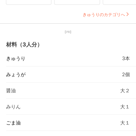
きゅうりのカテゴリへ
【PR】
材料（3人分）
きゅうり
3本
みょうが
2個
醤油
大２
みりん
大１
ごま油
大１