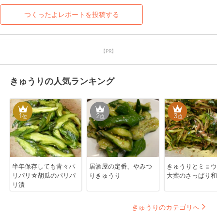
つくったよレポートを投稿する
【PR】
きゅうりの人気ランキング
1
2
3
位
位
位
半年保存しても青々パ
居酒屋の定番、やみつ
きゅうりとミョウ
リパリ☆胡瓜のパリパ
りきゅうり
大葉のさっぱり和
リ漬
きゅうりのカテゴリへ