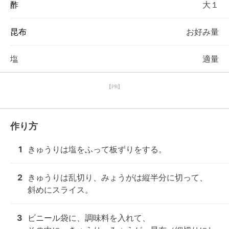
酢
大１
昆布
お好み量
塩
適量
【PR】
作り方
1
きゅうりは塩をふって板ずりをする。
2
きゅうりは乱切り、みょうがは縦半分に切って、

斜めにスライス。
3
ビニール袋に、調味料を入れて、
