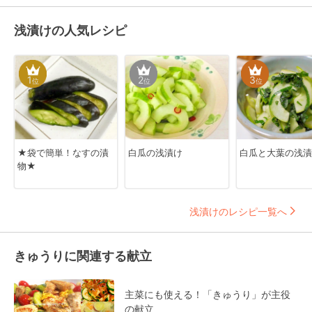
浅漬けの人気レシピ
1
2
3
位
位
位
★袋で簡単！なすの漬
白瓜の浅漬け
白瓜と大葉の浅漬
物★
浅漬けのレシピ一覧へ
きゅうりに関連する献立
主菜にも使える！「きゅうり」が主役
の献立