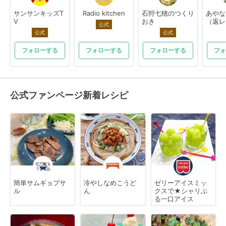
サンサンキッズT
Radio kitchen
石狩七穂のつくり
あやな
V
おき
（返レ
公式
公式
公式
フォローする
フォローする
フォローする
フォ
公式ファンページ新着レシピ
簡単サムギョプサ
冷やしなめこうど
ゼリーアイスミッ
ル
ん
クスで★シャリぷ
る一口アイス