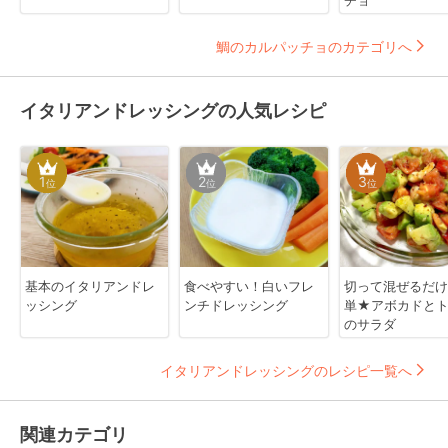
チョ
鯛のカルパッチョのカテゴリへ
イタリアンドレッシングの人気レシピ
1
2
3
位
位
位
基本のイタリアンドレ
食べやすい！白いフレ
切って混ぜるだ
ッシング
ンチドレッシング
単★アボカドと
のサラダ
イタリアンドレッシングのレシピ一覧へ
関連カテゴリ