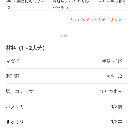
モン 香味おろしソー
白身魚とかぶのカル
ーサーモン巻き
ス
パッチョ
カルパッチョのカテゴリへ
【PR】
材料（1～2人分）
マダイ
半身～1尾
調理酒
大さじ2
塩、コショウ
ひとつまみ
パプリカ
1/2個
きゅうり
1/2本