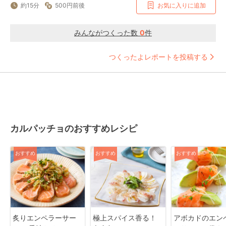
約15分
500円前後
お気に入りに追加
みんながつくった数
0
件
つくったよレポートを投稿する
カルパッチョのおすすめレシピ
おすすめ
おすすめ
おすすめ
炙りエンペラーサー
極上スパイス香る！
アボカドのエン