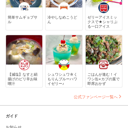
簡単サムギョプサ
冷やしなめこうど
ゼリーアイスミッ
ル
ん
クスで★シャリぷ
る一口アイス
【減塩】なすと絹
シュワシュワ☆く
ごはんが進む！イ
揚げのピリ辛お味
もりんブルーハワ
ワシ缶×カブの葉で
噌汁
イゼリー♪
即席おかず
公式ファンページ一覧へ
ガイド
お知らせ