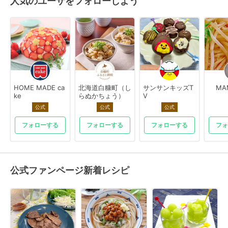
人気のユーザをフォローしよう
HOME MADE ca
北海道白糠町（し
サンサンキッズT
MA
ke
らぬかちょう）
V
公式
公式
公式
フォローする
フォローする
フォローする
フォ
公式ファンページ新着レシピ