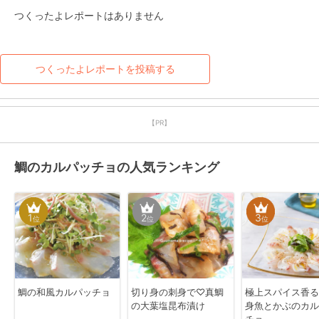
つくったよレポートはありません
つくったよレポートを投稿する
【PR】
鯛のカルパッチョの人気ランキング
1
2
3
位
位
位
鯛の和風カルパッチョ
切り身の刺身で♡真鯛
極上スパイス香る
の大葉塩昆布漬け
身魚とかぶのカル