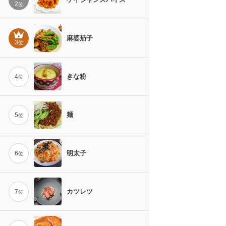
2
位
麻婆茄子
3
位
きな粉
4
位
麺
5
位
明太子
6
位
カツレツ
7
位