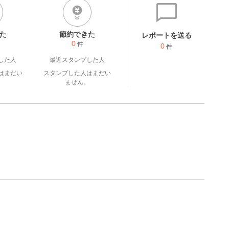
た
節約できた
レポートを送る
0
件
0
件
した人
最近スタンプした人
はまだい
スタンプした人はまだい
。
ません。