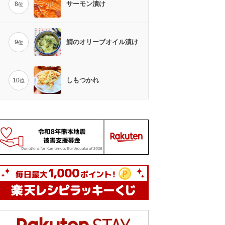
サーモン漬け
8
位
鯖のオリーブオイル漬け
9
位
しもつかれ
10
位