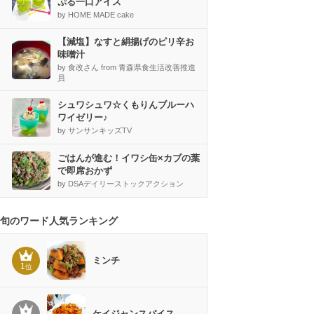
ぷる一口アイス
by HOME MADE cake
【減塩】なすと絹揚げのピリ辛お
味噌汁
by 食改さん from 青森県食生活改善推進
員
シュワシュワ☆くもりんブルーハ
ワイゼリー♪
by サンサンキッズTV
ごはんが進む！イワシ缶×カブの葉
で即席おかず
by DSAデイリーストックアクション
旬のワード人気ランキング
ミンチ
1
位
ケイジャンスパイス