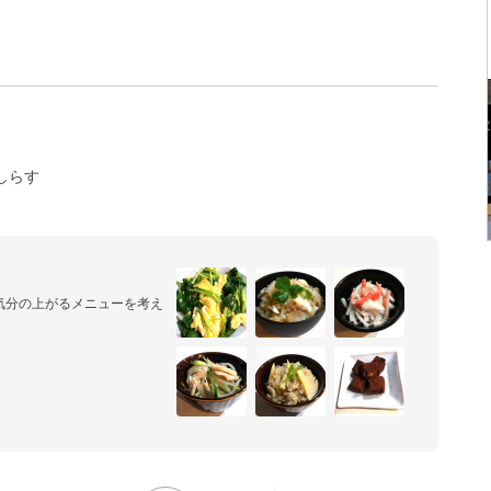
しらす
気分の上がるメニューを考え
5人家族です。

ラな5人全員が満足するメニ