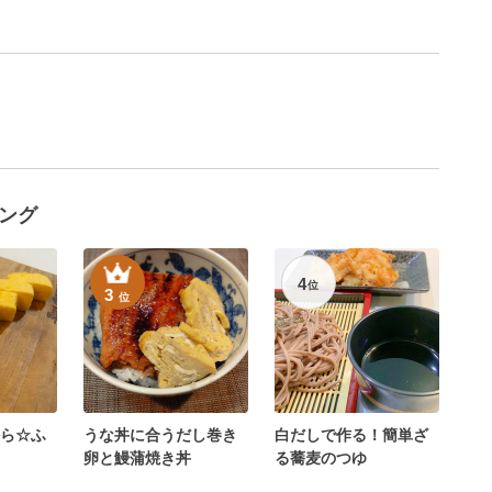
ング
4
位
3
位
ら☆ふ
うな丼に合うだし巻き
白だしで作る！簡単ざ
卵と鰻蒲焼き丼
る蕎麦のつゆ