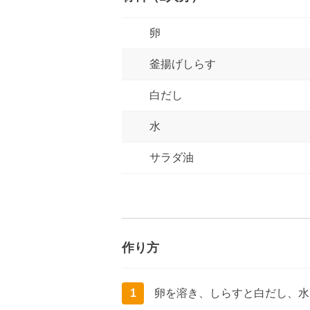
卵
釜揚げしらす
白だし
水
サラダ油
作り方
1
卵を溶き、しらすと白だし、水