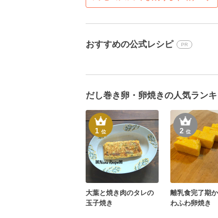
おすすめの公式レシピ
PR
だし巻き卵・卵焼きの人気ランキ
1
2
位
位
大葉と焼き肉のタレの
離乳食完了期か
玉子焼き
わふわ卵焼き