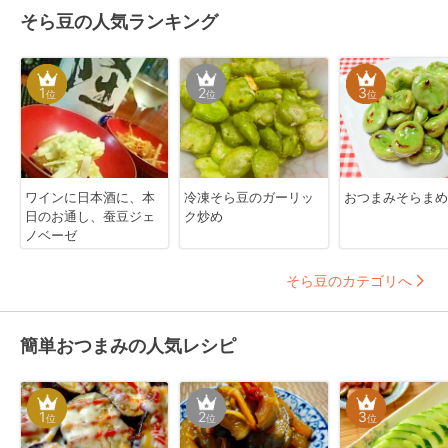
そら豆の人気ランキング
1
2
3
位
位
位
ワインに日本酒に、本
冷凍そら豆のガーリッ
おつまみそらまめ
日のお通し、蚕豆ジェ
ク炒め
ノベーゼ
そら豆のカテゴリへ
簡単おつまみの人気レシピ
1
2
3
位
位
位