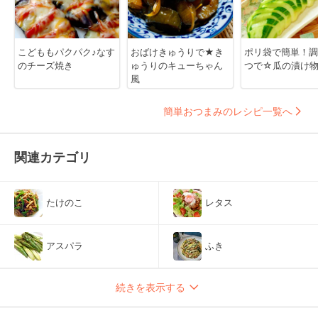
こどももパクパク♪なす
おばけきゅうりで★き
ポリ袋で簡単！調
のチーズ焼き
ゅうりのキューちゃん
つで☆瓜の漬け
風
簡単おつまみのレシピ一覧へ
関連カテゴリ
たけのこ
レタス
アスパラ
ふき
続きを表示する