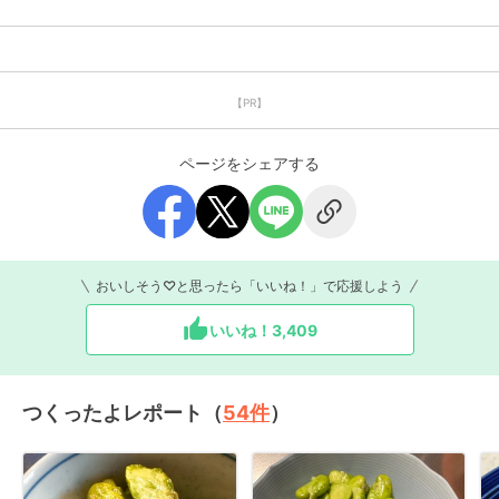
【PR】
ページをシェアする
おいしそう♡と思ったら「いいね！」で応援しよう
いいね！
3,409
つくったよレポート（
54
件
）