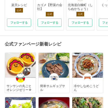
楽天レシピ
カゴメ【野菜の会
北海道白糠町（し
くっ
社】
らぬかちょう）
公式
公式
公式
フォローする
フォローする
フォローする
フォ
公式ファンページ新着レシピ
サンサンの丸ごと
簡単サムギョプサ
冷やしなめこうど
オレンジゼリー☆
ル
ん