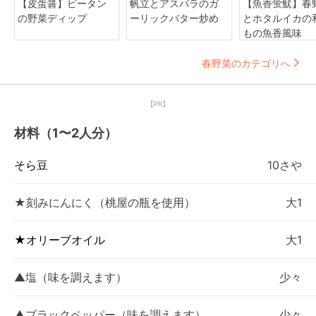
【皮蛋醤】ピータン
帆立とアスパラのガ
【魚香蛍魷】春
の野菜ディップ
ーリックバター炒め
とホタルイカの
もの魚香風味
春野菜のカテゴリへ
【PR】
材料（1〜2人分）
そら豆
10さや
★刻みにんにく（桃屋の瓶を使用）
大1
★オリーブオイル
大1
▲塩（味を調えます）
少々
▲ブラックペッパー（味を調えます）
少々