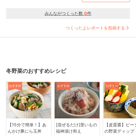
みんながつくった数
0
件
つくったよレポートを投稿する
冬野菜のおすすめレシピ
おすすめ
おすすめ
おすすめ
【15分で簡単！】あ
[混ぜるだけ]里いもの
【皮蛋醤】ピー
んかけ豚にら玉丼
福神漬け和え
の野菜ディップ