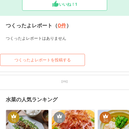
いいね！
1
つくったよレポート（
0
件
）
つくったよレポートはありません
つくったよレポートを投稿する
【PR】
水菜の人気ランキング
1
2
3
位
位
位