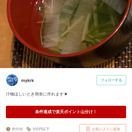
mykrk
フォローする
汁物ほしいとき簡単に作れます‎★
条件達成で楽天ポイント山分け！
約10分
100円以下
お気に入りに追加