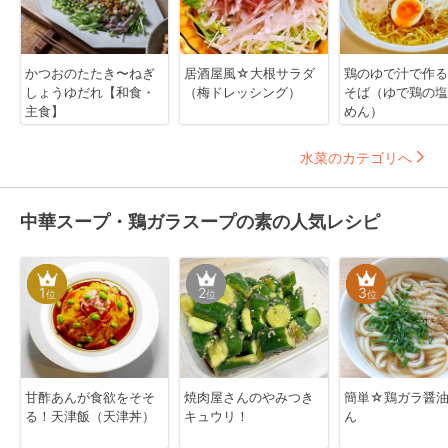
かつおのたたき〜ねぎ
居酒屋風☆大根サラダ
鶏のゆで汁で作る
しょうゆだれ【和食・
（梅ドレッシング）
そば（ゆで鶏の塩
主食】
めん）
水菜のカテゴリへ
中華スープ・鶏ガラスープの素の人気レシピ
1
2
3
位
位
位
甘酢あんが食欲をそそ
焼肉屋さんのやみつき
簡単☆鶏ガラ醤
る！天津飯（天津丼）
キュウリ！
ん