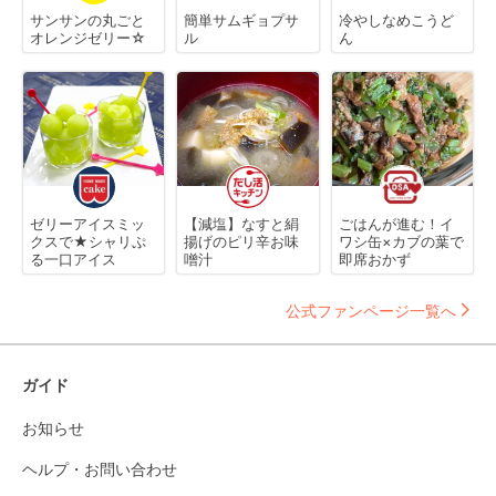
サンサンの丸ごと
簡単サムギョプサ
冷やしなめこうど
オレンジゼリー☆
ル
ん
ゼリーアイスミッ
【減塩】なすと絹
ごはんが進む！イ
クスで★シャリぷ
揚げのピリ辛お味
ワシ缶×カブの葉で
る一口アイス
噌汁
即席おかず
公式ファンページ一覧へ
ガイド
お知らせ
ヘルプ・お問い合わせ