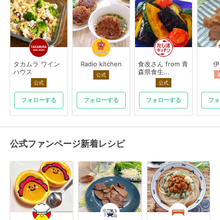
タカムラ ワイン
Radio kitchen
食改さん from 青
伊
ハウス
森県食生...
公式
公式
公式
フォローする
フォローする
フォローする
フォ
公式ファンページ新着レシピ