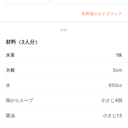
冬野菜のカテゴリへ
【PR】
材料（3人分）
水菜
1株
大根
5cm
水
650cc
鶏がらスープ
小さじ4弱
醤油
小さじ1.5